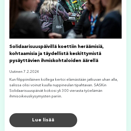
Solidaarisuuspäivillä koettiin heräämisiä,
kohtaamisia ja täydellistä keskittymistä
pysäyttävien ihmiskohtaloiden äärellä
Uutinen 7.2.2024
Kun filippiiniläinen kollega kertoi elämästään jatkuvan uhan alla,
salissa olisi voinut kuulla nuppineulan tipahtavan. SASKin
Solidaarisuuspäivät kokosi yli 300 vierasta työelämän
ihmisoikeuskysymysten pariin.
Lue lisää