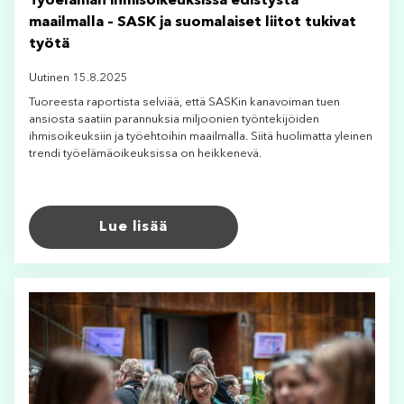
Työelämän ihmisoikeuksissa edistystä
maailmalla – SASK ja suomalaiset liitot tukivat
työtä
Uutinen 15.8.2025
Tuoreesta raportista selviää, että SASKin kanavoiman tuen
ansiosta saatiin parannuksia miljoonien työntekijöiden
ihmisoikeuksiin ja työehtoihin maailmalla. Siitä huolimatta yleinen
trendi työelämäoikeuksissa on heikkenevä.
Lue lisää