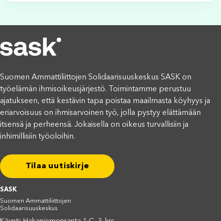
Suomen Ammattiliittojen Solidaarisuuskeskus SASK on
työelämän ihmisoikeusjärjestö. Toimintamme perustuu
ajatukseen, että kestävin tapa poistaa maailmasta köyhyys ja
eriarvoisuus on ihmisarvoinen työ, jolla pystyy elättämään
itsensä ja perheensä. Jokaisella on oikeus turvallisiin ja
inhimillisiin työoloihin.
Tilaa uutiskirje
SASK
Suomen Ammattiliittojen
Solidaarisuuskeskus