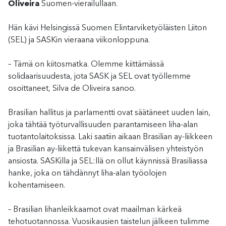
Oliveira
Suomen-vierailullaan.
Hän kävi Helsingissä Suomen Elintarviketyöläisten Liiton
(SEL) ja SASKin vieraana viikonloppuna.
– Tämä on kiitosmatka. Olemme kiittämässä
solidaarisuudesta, jota SASK ja SEL ovat työllemme
osoittaneet, Silva de Oliveira sanoo.
Brasilian hallitus ja parlamentti ovat säätäneet uuden lain,
joka tähtää työturvallisuuden parantamiseen liha-alan
tuotantolaitoksissa. Laki saatiin aikaan Brasilian ay-liikkeen
ja Brasilian ay-liikettä tukevan kansainvälisen yhteistyön
ansiosta. SASKilla ja SEL:llä on ollut käynnissä Brasiliassa
hanke, joka on tähdännyt liha-alan työolojen
kohentamiseen.
– Brasilian lihanleikkaamot ovat maailman kärkeä
tehotuotannossa. Vuosikausien taistelun jälkeen tulimme