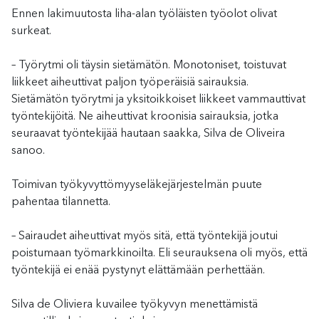
Ennen lakimuutosta liha-alan työläisten työolot olivat
surkeat.
– Työrytmi oli täysin sietämätön. Monotoniset, toistuvat
liikkeet aiheuttivat paljon työperäisiä sairauksia.
Sietämätön työrytmi ja yksitoikkoiset liikkeet vammauttivat
työntekijöitä. Ne aiheuttivat kroonisia sairauksia, jotka
seuraavat työntekijää hautaan saakka, Silva de Oliveira
sanoo.
Toimivan työkyvyttömyyseläkejärjestelmän puute
pahentaa tilannetta.
– Sairaudet aiheuttivat myös sitä, että työntekijä joutui
poistumaan työmarkkinoilta. Eli seurauksena oli myös, että
työntekijä ei enää pystynyt elättämään perhettään.
Silva de Oliviera kuvailee työkyvyn menettämistä