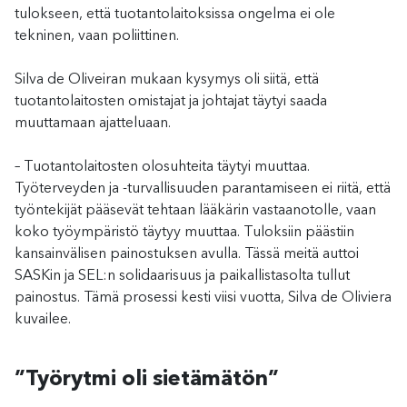
tulokseen, että tuotantolaitoksissa ongelma ei ole
tekninen, vaan poliittinen.
Silva de Oliveiran mukaan kysymys oli siitä, että
tuotantolaitosten omistajat ja johtajat täytyi saada
muuttamaan ajatteluaan.
– Tuotantolaitosten olosuhteita täytyi muuttaa.
Työterveyden ja -turvallisuuden parantamiseen ei riitä, että
työntekijät pääsevät tehtaan lääkärin vastaanotolle, vaan
koko työympäristö täytyy muuttaa. Tuloksiin päästiin
kansainvälisen painostuksen avulla. Tässä meitä auttoi
SASKin ja SEL:n solidaarisuus ja paikallistasolta tullut
painostus. Tämä prosessi kesti viisi vuotta, Silva de Oliviera
kuvailee.
”Työrytmi oli sietämätön”