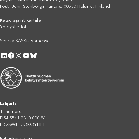
Käynti: Hakaniemenranta 1 C, 3. krs
Posti: John Stenbergin ranta 6, 00530 Helsinki, Finland
Katso sijainti kartalla
Yhteystiedot
Seuraa SASKia somessa
LinkedIn
Facebook
Instagram
YouTube
Bluesky
Lahjoita
Tilinumero:
FI54 5541 2810 000 84
BIC/SWIFT: OKOYFIHH
Rahankeräyslupa: