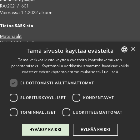
RA/2021/1601
Voimassa 1.1.2022 alkaen
Tietoa SASKista
Materiaalit
Näin SASK toimii
×
Tämä sivusto käyttää evästeitä
Jäsenjärjestöt
Saavutettavuusseloste
Tämä verkkosivusto käyttää evästeitä käyttökokemuksen
parantamiseksi. Käyttämällä verkkosivustoamme hyväksyt kaikki
FINNISH
Tietosuojaseloste
evästeet evästekäytäntöjemme mukaisesti.
Lue lisää
Eettiset periaatteet (pdf)
ENGLISH
Miten voit auttaa?
EHDOTTOMASTI VÄLTTÄMÄTTÖMÄT
SPANISH
Lahjoita
Osallistu
SUORITUSKYVYLLISET
KOHDENTAVAT
Liity kannatusjäseneksi
Ilmoita väärinkäytösepäilystä
TOIMINNALLISET
LUOKITTELEMATTOMAT
HYVÄKSY KAIKKI
HYLKÄÄ KAIKKI