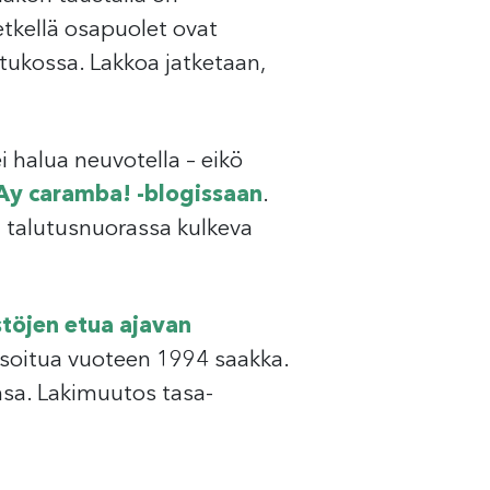
tkellä osapuolet ovat
ukossa. Lakkoa jatketaan,
 halua neuvotella – eikö
Ay caramba! -blogissaan
.
 talutusnuorassa kulkeva
töjen etua ajavan
isoitua vuoteen 1994 saakka.
nsa. Lakimuutos tasa-