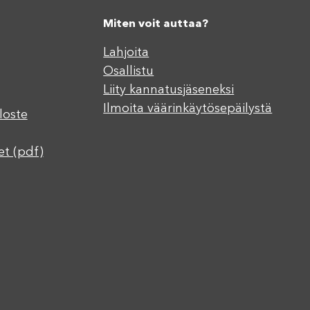
Miten voit auttaa?
Lahjoita
Osallistu
Liity kannatusjäseneksi
Ilmoita väärinkäytösepäilystä
loste
et (pdf)