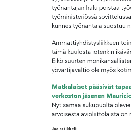
työnantajan halu poistaa työ
työministeriössä sovittelussa
kunnes työnantaja suostuu 
Ammattiyhdistysliikkeen toim
tämä kuulosta jotenkin ikävä
Eikö suurten monikansallist
yövartijavaltio ole myös kot
Matkalaiset pääsivät tapa
verkoston jäsenen
Maurici
Nyt samaa sukupuolta olevien
arvoisesta avioliittolaista on
Jaa artikkeli: