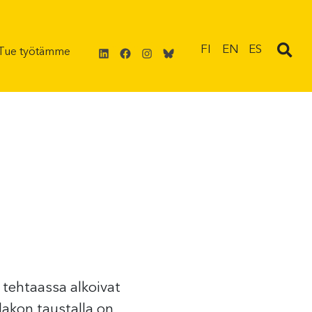
LinkedIn
Facebook
Instagram
Bluesky
FI
EN
ES
Tue työtämme
 tehtaassa alkoivat
lakon taustalla on