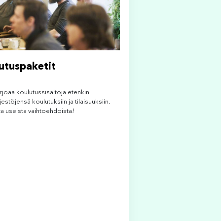
utuspaketit
rjoaa koulutussisältöjä etenkin
jestöjensä koulutuksiin ja tilaisuuksiin.
ita useista vaihtoehdoista!