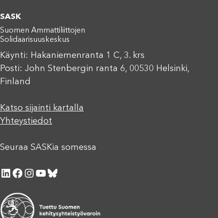
SASK
Suomen Ammattiliittojen
Solidaarisuuskeskus
Käynti: Hakaniemenranta 1 C, 3. krs
Posti: John Stenbergin ranta 6, 00530 Helsinki,
Finland
Katso sijainti kartalla
Yhteystiedot
Seuraa SASKia somessa
LinkedIn
Facebook
Instagram
YouTube
Bluesky