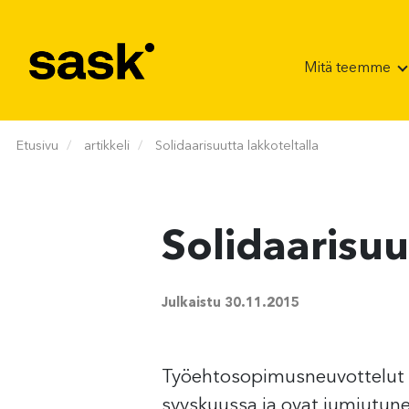
Hyppää sisältöön
Mitä teemme
Etusivu
artikkeli
Solidaarisuutta lakkoteltalla
Solidaarisuu
Julkaistu
30.11.2015
Työehtosopimusneuvottelut la
syyskuussa ja ovat jumiutune