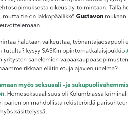
ehtosopimuksesta oikeus ay-toimintaan. Tällä he
, mutta tie on lakkopäällikkö
Gustavon
mukaan t
neuvottelemaan.
intaa halutaan vaikeuttaa, työnantajaosapuoli ei
n tutulta? kysyy SASKin opintomatkalaisjoukkio
en yritysten sanelemien vapaakauppasopimusten
imaamme rikkaan eliitin etuja ajavien unelma?
amaan myös seksuaali –ja sukupuolivähemmis
on
. Homoseksuaalisuus oli Kolumbiassa kriminal
 parien on mahdollista rekisteröidä parisuhtee
 myös käsittelyssä.