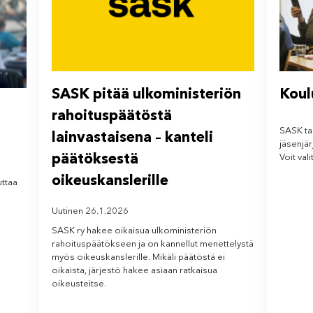
SASK pitää ulkoministeriön
Koul
rahoituspäätöstä
SASK ta
lainvastaisena – kanteli
jäsenjär
päätöksestä
Voit val
oikeuskanslerille
uttaa
Uutinen 26.1.2026
SASK ry hakee oikaisua ulkoministeriön
rahoituspäätökseen ja on kannellut menettelystä
myös oikeuskanslerille. Mikäli päätöstä ei
oikaista, järjestö hakee asiaan ratkaisua
oikeusteitse.