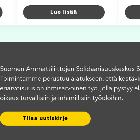
Lue lisää
Suomen Ammattiliittojen Solidaarisuuskeskus S
Toimintamme perustuu ajatukseen, että kestävi
eriarvoisuus on ihmisarvoinen työ, jolla pystyy 
oikeus turvallisiin ja inhimillisiin työoloihin.
Tilaa uutiskirje