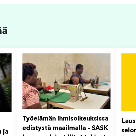
ää
Työelämän ihmisoikeuksissa
Laus
edistystä maailmalla – SASK
selo
 ja