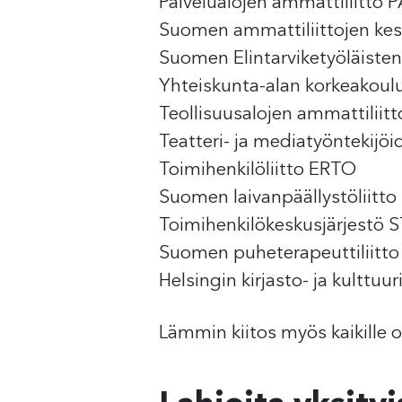
Palvelualojen ammattiliitto 
Suomen ammattiliittojen kes
Suomen Elintarviketyöläisten 
Yhteiskunta-alan korkeakoul
Teollisuusalojen ammattilii
Teatteri- ja mediatyöntekijöi
Toimihenkilöliitto ERTO
Suomen laivanpäällystöliitto
Toimihenkilökeskusjärjestö 
Suomen puheterapeuttiliitto
Helsingin kirjasto- ja kulttuur
Lämmin kiitos myös kaikille o