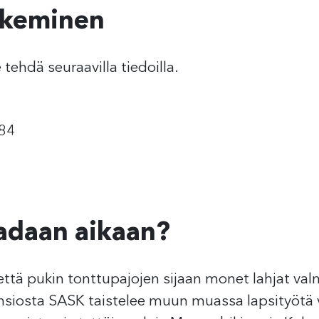
ekeminen
 tehdä seuraavilla tiedoilla.
84
aadaan aikaan?
ttä pukin tonttupajojen sijaan monet lahjat val
ansiosta SASK taistelee muun muassa lapsityötä 