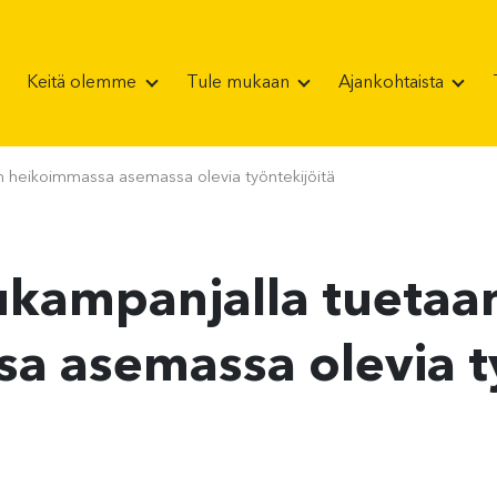
Keitä olemme
Tule mukaan
Ajankohtaista
n heikoimmassa asemassa olevia työntekijöitä
ukampanjalla tuetaa
a asemassa olevia t