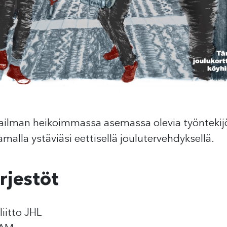
ailman heikoimmassa asemassa olevia työntekijö
alla ystäviäsi eettisellä joulutervehdyksellä.
rjestöt
liitto JHL