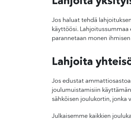
Lahjoita yksity
Jos haluat tehdä lahjoitukse
käyttöösi. Lahjoitussummaa ei 
parannetaan monen ihmisen
Lahjoita yhteis
Jos edustat ammattiosastoa, p
joulumuistamisiin käyttämän
sähköisen joulukortin, jonka 
Julkaisemme kaikkien jouluk