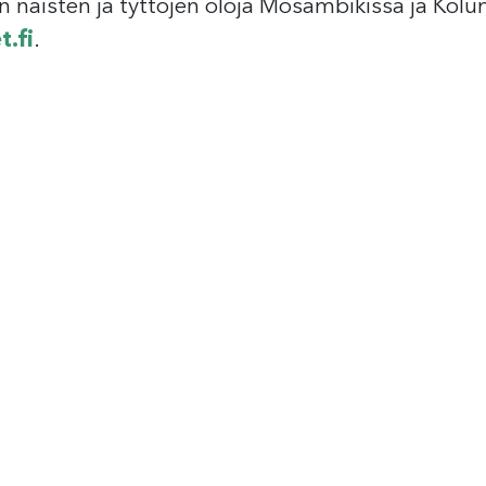
n naisten ja tyttöjen oloja Mosambikissa ja Kolu
.fi
.