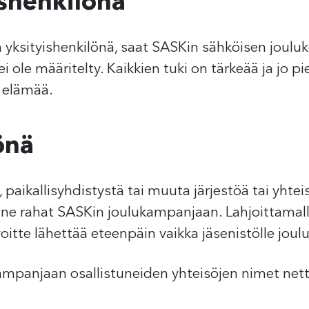
ishenkilönä
n yksityishenkilönä, saat SASKin sähköisen joulu
ole määritelty. Kaikkien tuki on tärkeää ja jo pie
 elämää.
önä
aikallisyhdistystä tai muuta järjestöä tai yhteisö
ne rahat SASKin joulukampanjaan. Lahjoittamal
voitte lähettää eteenpäin vaikka jäsenistölle jou
ampanjaan osallistuneiden yhteisöjen nimet nett