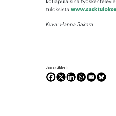
kotiapulaisina työskentelevie
tuloksista
www.sasktulokset
Kuva: Hanna Sakara
Jaa artikkeli: