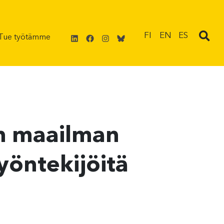
LinkedIn
Facebook
Instagram
Bluesky
FI
EN
ES
Tue työtämme
n maailman
yöntekijöitä