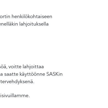
kortin henkilökohtaiseen
nelläkin lahjoituksella
ä, voitte lahjoittaa
la saatte käyttöönne SASKin
lutervehdyksenä.
isivuillamme.