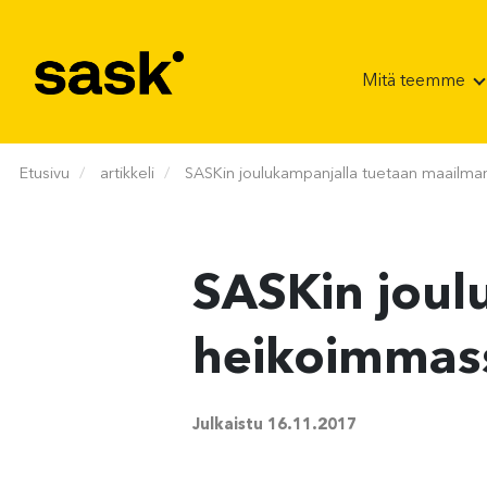
Hyppää sisältöön
Mitä teemme
Etusivu
artikkeli
SASKin joulukampanjalla tuetaan maailma
SASKin joul
heikoimmass
Julkaistu
16.11.2017