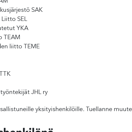
PAM
kusjärjestö SAK
Liitto SEL
utetut YKA
tto TEAM
den liitto TEME
STTK
ityöntekijät JHL ry
sallistuneille yksityishenkilöille. Tuellanne muu