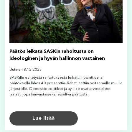
Päätös leikata SASKin rahoitusta on
ideologinen ja hyvän hallinnon vastainen
Uutinen 8.12.2025
SASKille esitetystä rahoituksesta leikattiin poliittisella
päätöksellä lähes 40 prosenttia. Rahat jaettiin seitsemälle muulle
järjestölle. Oppositiopoliitikot ja ay-liike ovat arvostelleet
laajasti jopa lainvastaiseksi epäiltyä päätöstä.
Lue lisää