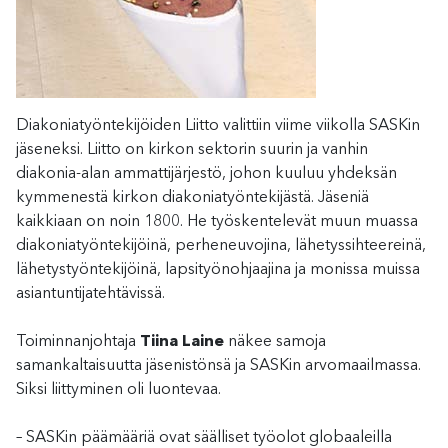
Diakoniatyöntekijöiden Liitto valittiin viime viikolla SASKin
jäseneksi. Liitto on kirkon sektorin suurin ja vanhin
diakonia-alan ammattijärjestö, johon kuuluu yhdeksän
kymmenestä kirkon diakoniatyöntekijästä. Jäseniä
kaikkiaan on noin 1800. He työskentelevät muun muassa
diakoniatyöntekijöinä, perheneuvojina, lähetyssihteereinä,
lähetystyöntekijöinä, lapsityönohjaajina ja monissa muissa
asiantuntijatehtävissä.
Toiminnanjohtaja
Tiina Laine
näkee samoja
samankaltaisuutta jäsenistönsä ja SASKin arvomaailmassa.
Siksi liittyminen oli luontevaa.
– SASKin päämääriä ovat säälliset työolot globaaleilla