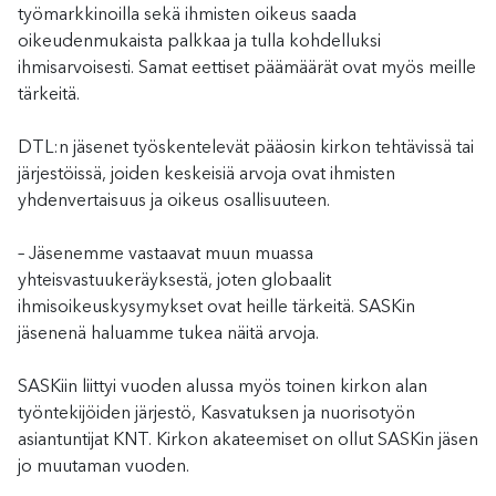
työmarkkinoilla sekä ihmisten oikeus saada
oikeudenmukaista palkkaa ja tulla kohdelluksi
ihmisarvoisesti. Samat eettiset päämäärät ovat myös meille
tärkeitä.
DTL:n jäsenet työskentelevät pääosin kirkon tehtävissä tai
järjestöissä, joiden keskeisiä arvoja ovat ihmisten
yhdenvertaisuus ja oikeus osallisuuteen.
– Jäsenemme vastaavat muun muassa
yhteisvastuukeräyksestä, joten globaalit
ihmisoikeuskysymykset ovat heille tärkeitä. SASKin
jäsenenä haluamme tukea näitä arvoja.
SASKiin liittyi vuoden alussa myös toinen kirkon alan
työntekijöiden järjestö, Kasvatuksen ja nuorisotyön
asiantuntijat KNT. Kirkon akateemiset on ollut SASKin jäsen
jo muutaman vuoden.