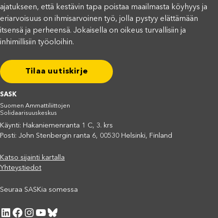
ajatukseen, että kestävin tapa poistaa maailmasta köyhyys ja
eriarvoisuus on ihmisarvoinen työ, jolla pystyy elättämään
itsensä ja perheensä. Jokaisella on oikeus turvallisiin ja
inhimillisiin työoloihin.
Tilaa uutiskirje
SASK
Suomen Ammattiliittojen
Solidaarisuuskeskus
Käynti: Hakaniemenranta 1 C, 3. krs
Posti: John Stenbergin ranta 6, 00530 Helsinki, Finland
Katso sijainti kartalla
Yhteystiedot
Seuraa SASKia somessa
LinkedIn
Facebook
Instagram
YouTube
Bluesky