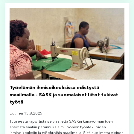
Työelämän ihmisoikeuksissa edistystä
maailmalla – SASK ja suomalaiset liitot tukivat
työtä
Uutinen 15.8.2025
Tuoreesta raportista selviää, että SASKin kanavoiman tuen
ansiosta saatiin parannuksia miljoonien työntekijöiden
ihmisoikeuksiin ja työehtoihin maailmalla. Siitä huolimatta yleinen