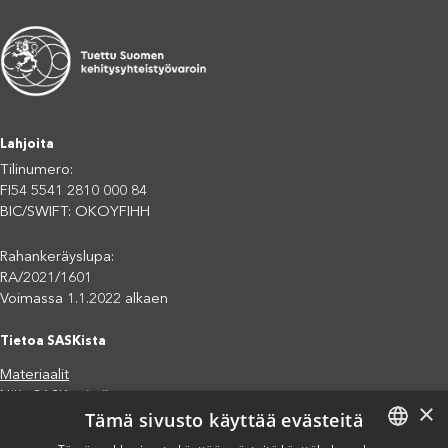
Lahjoita
Tilinumero:
FI54 5541 2810 000 84
BIC/SWIFT: OKOYFIHH
Rahankeräyslupa:
RA/2021/1601
Voimassa 1.1.2022 alkaen
Tietoa SASKista
Materiaalit
Näin SASK toimii
×
Tämä sivusto käyttää evästeitä
Jäsenjärjestöt
Saavutettavuusseloste