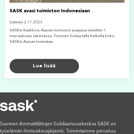
SASK avasi toimiston Indonesiaan
Uutinen 2.11.2023
SASKin Kaakkois-Aasian toimiston avajaisia vietettiin 1.
marraskuuta Jakartassa. Toimisto hoitaa tällä hetkellä koko
SASKin Aasian toimintaa.
Lue lisää
Suomen Ammattiliittojen Solidaarisuuskeskus SASK on
työelämän ihmisoikeusjärjestö. Toimintamme perustuu