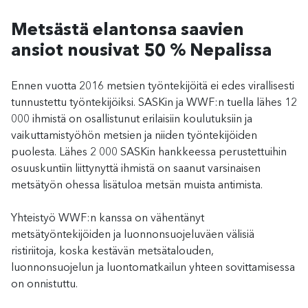
Metsästä elantonsa saavien
ansiot nousivat
50 %
Nepalissa
Ennen vuotta 2016 metsien työntekijöitä ei edes virallisesti
tunnustettu työntekijöiksi. SASKin ja WWF:n tuella lähes 12
000 ihmistä on osallistunut erilaisiin koulutuksiin ja
vaikuttamistyöhön metsien ja niiden työntekijöiden
puolesta. Lähes 2 000 SASKin hankkeessa perustettuihin
osuuskuntiin liittynyttä ihmistä on saanut varsinaisen
metsätyön ohessa lisätuloa metsän muista antimista.
Yhteistyö WWF:n kanssa on vähentänyt
metsätyöntekijöiden ja luonnonsuojeluväen välisiä
ristiriitoja, koska kestävän metsätalouden,
luonnonsuojelun ja luontomatkailun yhteen sovittamisessa
on onnistuttu.