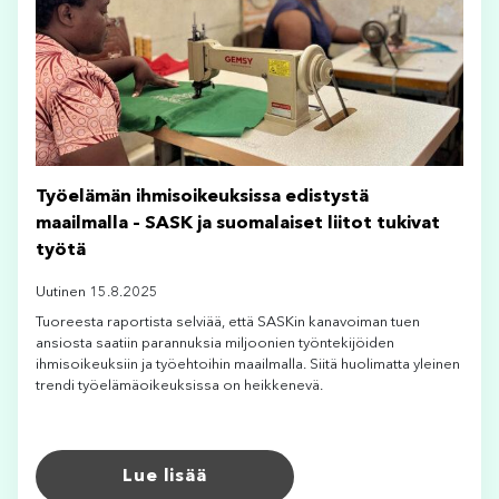
Työelämän ihmisoikeuksissa edistystä
maailmalla – SASK ja suomalaiset liitot tukivat
työtä
Uutinen 15.8.2025
Tuoreesta raportista selviää, että SASKin kanavoiman tuen
ansiosta saatiin parannuksia miljoonien työntekijöiden
ihmisoikeuksiin ja työehtoihin maailmalla. Siitä huolimatta yleinen
trendi työelämäoikeuksissa on heikkenevä.
Lue lisää