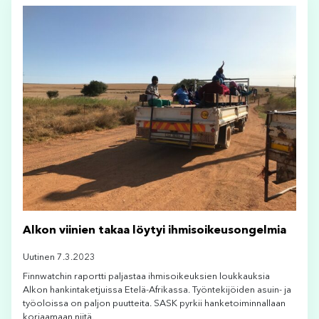
Alkon viinien takaa löytyi ihmisoikeusongelmia
Uutinen 7.3.2023
Finnwatchin raportti paljastaa ihmisoikeuksien loukkauksia
Alkon hankintaketjuissa Etelä-Afrikassa. Työntekijöiden asuin- ja
työoloissa on paljon puutteita. SASK pyrkii hanketoiminnallaan
korjaamaan niitä.