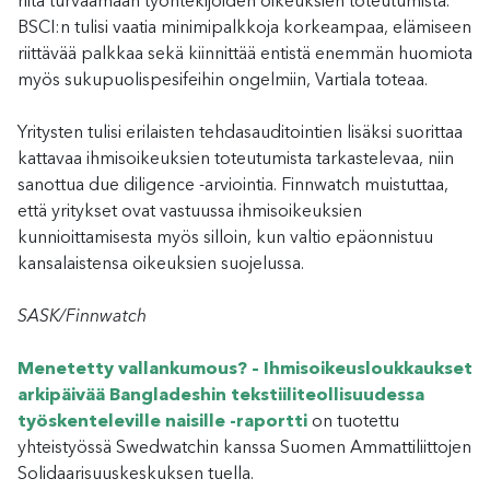
riitä turvaamaan työntekijöiden oikeuksien toteutumista.
BSCI:n tulisi vaatia minimipalkkoja korkeampaa, elämiseen
riittävää palkkaa sekä kiinnittää entistä enemmän huomiota
myös sukupuolispesifeihin ongelmiin, Vartiala toteaa.
Yritysten tulisi erilaisten tehdasauditointien lisäksi suorittaa
kattavaa ihmisoikeuksien toteutumista tarkastelevaa, niin
sanottua due diligence -arviointia. Finnwatch muistuttaa,
että yritykset ovat vastuussa ihmisoikeuksien
kunnioittamisesta myös silloin, kun valtio epäonnistuu
kansalaistensa oikeuksien suojelussa.
SASK/Finnwatch
Menetetty vallankumous? – Ihmisoikeusloukkaukset
arkipäivää Bangladeshin tekstiiliteollisuudessa
työskenteleville naisille -raportti
on tuotettu
yhteistyössä Swedwatchin kanssa Suomen Ammattiliittojen
Solidaarisuuskeskuksen tuella.