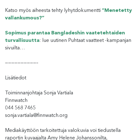
Katso myös aiheesta tehty lyhytdokumentti
”Menetetty
vallankumous?”
Sopimus parantaa Bangladeshin vaatetehtaiden
turvallisuutta
: lue uutinen Puhtaat vaatteet -kampanjan
sivuilta…
——————————–
Lisätiedot
Toiminnanjohtaja Sonja Vartiala
Finnwatch
044 568 7465
sonja.vartiala@finnwatch.org
Mediakäyttöön tarkoitettuja valokuvia voi tiedustella
raportin kuvaajalta Amy Helene Johanssonilta,