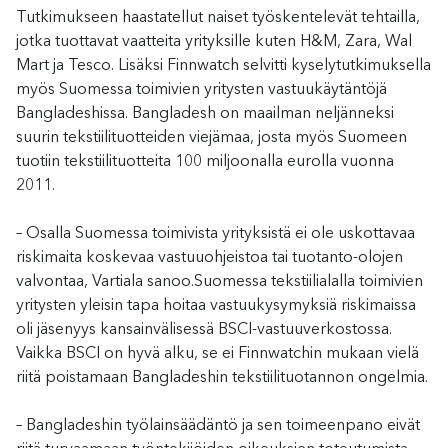
Tutkimukseen haastatellut naiset työskentelevät tehtailla,
jotka tuottavat vaatteita yrityksille kuten H&M, Zara, Wal
Mart ja Tesco. Lisäksi Finnwatch selvitti kyselytutkimuksella
myös Suomessa toimivien yritysten vastuukäytäntöjä
Bangladeshissa. Bangladesh on maailman neljänneksi
suurin tekstiilituotteiden viejämaa, josta myös Suomeen
tuotiin tekstiilituotteita 100 miljoonalla eurolla vuonna
2011.
– Osalla Suomessa toimivista yrityksistä ei ole uskottavaa
riskimaita koskevaa vastuuohjeistoa tai tuotanto-olojen
valvontaa, Vartiala sanoo.Suomessa tekstiilialalla toimivien
yritysten yleisin tapa hoitaa vastuukysymyksiä riskimaissa
oli jäsenyys kansainvälisessä BSCI-vastuuverkostossa.
Vaikka BSCI on hyvä alku, se ei Finnwatchin mukaan vielä
riitä poistamaan Bangladeshin tekstiilituotannon ongelmia.
– Bangladeshin työlainsäädäntö ja sen toimeenpano eivät