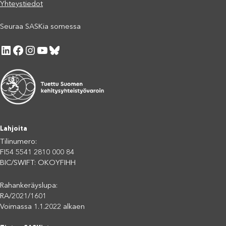
Yhteystiedot
Seuraa SASKia somessa
LinkedIn
Facebook
Instagram
YouTube
Bluesky
Lahjoita
Tilinumero:
FI54 5541 2810 000 84
BIC/SWIFT: OKOYFIHH
Rahankeräyslupa:
RA/2021/1601
Voimassa 1.1.2022 alkaen