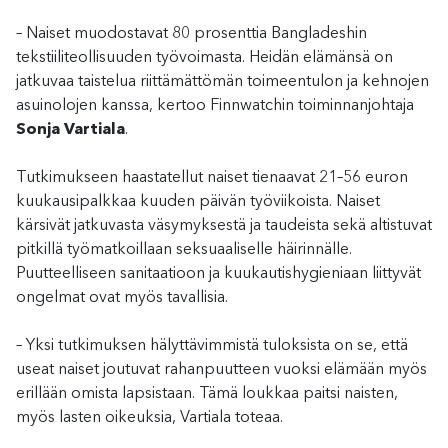
– Naiset muodostavat 80 prosenttia Bangladeshin
tekstiiliteollisuuden työvoimasta. Heidän elämänsä on
jatkuvaa taistelua riittämättömän toimeentulon ja kehnojen
asuinolojen kanssa, kertoo Finnwatchin toiminnanjohtaja
Sonja Vartiala
.
Tutkimukseen haastatellut naiset tienaavat 21–56 euron
kuukausipalkkaa kuuden päivän työviikoista. Naiset
kärsivät jatkuvasta väsymyksestä ja taudeista sekä altistuvat
pitkillä työmatkoillaan seksuaaliselle häirinnälle.
Puutteelliseen sanitaatioon ja kuukautishygieniaan liittyvät
ongelmat ovat myös tavallisia.
– Yksi tutkimuksen hälyttävimmistä tuloksista on se, että
useat naiset joutuvat rahanpuutteen vuoksi elämään myös
erillään omista lapsistaan. Tämä loukkaa paitsi naisten,
myös lasten oikeuksia, Vartiala toteaa.