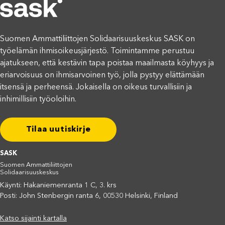
Suomen Ammattiliittojen Solidaarisuuskeskus SASK on
työelämän ihmisoikeusjärjestö. Toimintamme perustuu
ajatukseen, että kestävin tapa poistaa maailmasta köyhyys ja
eriarvoisuus on ihmisarvoinen työ, jolla pystyy elättämään
itsensä ja perheensä. Jokaisella on oikeus turvallisiin ja
inhimillisiin työoloihin.
Tilaa uutiskirje
SASK
Suomen Ammattiliittojen
Solidaarisuuskeskus
Käynti: Hakaniemenranta 1 C, 3. krs
Posti: John Stenbergin ranta 6, 00530 Helsinki, Finland
Katso sijainti kartalla