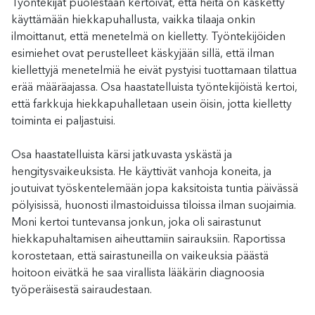
Työntekijät puolestaan kertoivat, että heitä on käsketty
käyttämään hiekkapuhallusta, vaikka tilaaja onkin
ilmoittanut, että menetelmä on kielletty. Työntekijöiden
esimiehet ovat perustelleet käskyjään sillä, että ilman
kiellettyjä menetelmiä he eivät pystyisi tuottamaan tilattua
erää määräajassa. Osa haastatelluista työntekijöistä kertoi,
että farkkuja hiekkapuhalletaan usein öisin, jotta kielletty
toiminta ei paljastuisi.
Osa haastatelluista kärsi jatkuvasta yskästä ja
hengitysvaikeuksista. He käyttivät vanhoja koneita, ja
joutuivat työskentelemään jopa kaksitoista tuntia päivässä
pölyisissä, huonosti ilmastoiduissa tiloissa ilman suojaimia.
Moni kertoi tuntevansa jonkun, joka oli sairastunut
hiekkapuhaltamisen aiheuttamiin sairauksiin. Raportissa
korostetaan, että sairastuneilla on vaikeuksia päästä
hoitoon eivätkä he saa virallista lääkärin diagnoosia
työperäisestä sairaudestaan.