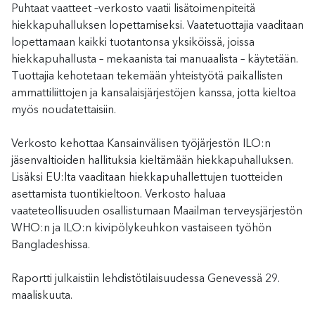
Puhtaat vaatteet –verkosto vaatii lisätoimenpiteitä
hiekkapuhalluksen lopettamiseksi. Vaatetuottajia vaaditaan
lopettamaan kaikki tuotantonsa yksiköissä, joissa
hiekkapuhallusta – mekaanista tai manuaalista – käytetään.
Tuottajia kehotetaan tekemään yhteistyötä paikallisten
ammattiliittojen ja kansalaisjärjestöjen kanssa, jotta kieltoa
myös noudatettaisiin.
Verkosto kehottaa Kansainvälisen työjärjestön ILO:n
jäsenvaltioiden hallituksia kieltämään hiekkapuhalluksen.
Lisäksi EU:lta vaaditaan hiekkapuhallettujen tuotteiden
asettamista tuontikieltoon. Verkosto haluaa
vaateteollisuuden osallistumaan Maailman terveysjärjestön
WHO:n ja ILO:n kivipölykeuhkon vastaiseen työhön
Bangladeshissa.
Raportti julkaistiin lehdistötilaisuudessa Genevessä 29.
maaliskuuta.