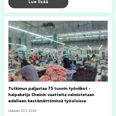
Lue lisää
Tutkimus paljastaa 75 tunnin työviikot –
halpaketju Sheinin vaatteita valmistetaan
edelleen kestämättömissä työoloissa
Uutinen 20.5.2024