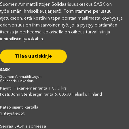
Suomen Ammattiliittojen Solidaarisuuskeskus SASK on
työelämän ihmisoikeusjärjestö. Toimintamme perustuu
ajatukseen, että kestävin tapa poistaa maailmasta köyhyys ja
eriarvoisuus on ihmisarvoinen työ, jolla pystyy elättämään
itsensä ja perheensä. Jokaisella on oikeus turvallisiin ja
inhimillisiin työoloihin.
Tilaa uutiskirje
SASK
Suomen Ammattiliittojen
Solidaarisuuskeskus
Käynti: Hakaniemenranta 1 C, 3. krs
Posti: John Stenbergin ranta 6, 00530 Helsinki, Finland
Katso sijainti kartalla
Yhteystiedot
Seuraa SASKia somessa