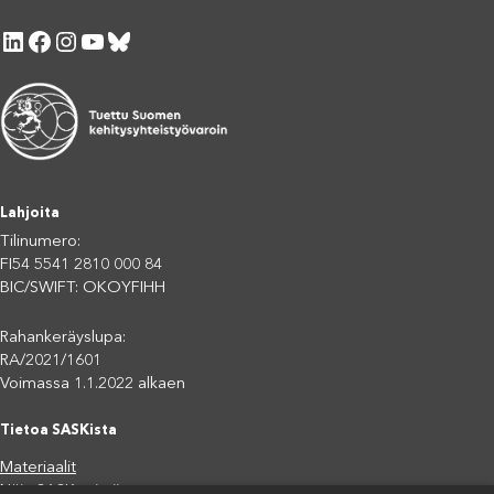
LinkedIn
Facebook
Instagram
YouTube
Bluesky
Lahjoita
Tilinumero:
FI54 5541 2810 000 84
BIC/SWIFT: OKOYFIHH
Rahankeräyslupa:
RA/2021/1601
Voimassa 1.1.2022 alkaen
Tietoa SASKista
Materiaalit
Näin SASK toimii