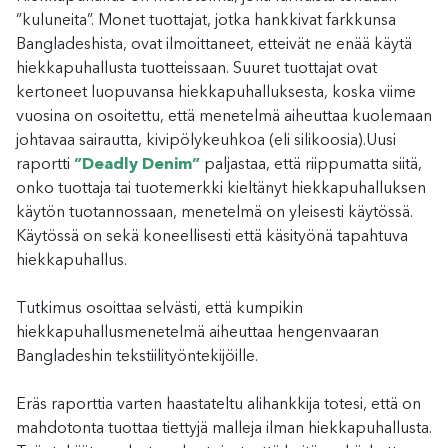
”kuluneita”. Monet tuottajat, jotka hankkivat farkkunsa
Bangladeshista, ovat ilmoittaneet, etteivät ne enää käytä
hiekkapuhallusta tuotteissaan. Suuret tuottajat ovat
kertoneet luopuvansa hiekkapuhalluksesta, koska viime
vuosina on osoitettu, että menetelmä aiheuttaa kuolemaan
johtavaa sairautta, kivipölykeuhkoa (eli silikoosia).Uusi
raportti
”Deadly Denim”
paljastaa, että riippumatta siitä,
onko tuottaja tai tuotemerkki kieltänyt hiekkapuhalluksen
käytön tuotannossaan, menetelmä on yleisesti käytössä.
Käytössä on sekä koneellisesti että käsityönä tapahtuva
hiekkapuhallus.
Tutkimus osoittaa selvästi, että kumpikin
hiekkapuhallusmenetelmä aiheuttaa hengenvaaran
Bangladeshin tekstiilityöntekijöille.
Eräs raporttia varten haastateltu alihankkija totesi, että on
mahdotonta tuottaa tiettyjä malleja ilman hiekkapuhallusta.