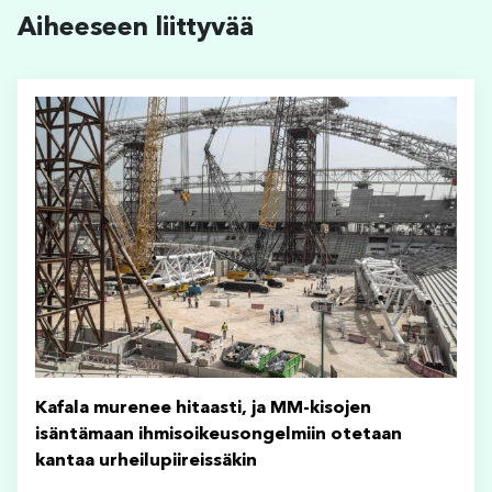
Aiheeseen liittyvää
Kafala murenee hitaasti, ja MM-kisojen
isäntämaan ihmisoikeusongelmiin otetaan
kantaa urheilupiireissäkin