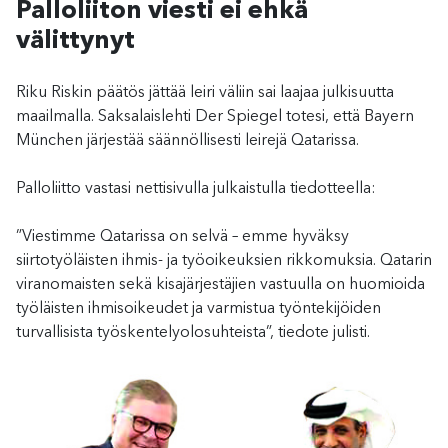
Palloliiton viesti ei ehkä
välittynyt
Riku Riskin päätös jättää leiri väliin sai laajaa julkisuutta
maailmalla. Saksalaislehti Der Spiegel totesi, että Bayern
München järjestää säännöllisesti leirejä Qatarissa.
Palloliitto vastasi nettisivulla julkaistulla tiedotteella:
”Viestimme Qatarissa on selvä – emme hyväksy
siirtotyöläisten ihmis- ja työoikeuksien rikkomuksia. Qatarin
viranomaisten sekä kisajärjestäjien vastuulla on huomioida
työläisten ihmisoikeudet ja varmistua työntekijöiden
turvallisista työskentelyolosuhteista”, tiedote julisti.