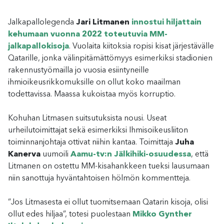
Jalkapallolegenda
Jari Litmanen
innostui hiljattain
kehumaan vuonna 2022 toteutuvia MM-
jalkapallokisoja
. Vuolaita kiitoksia ropisi kisat järjestävälle
Qatarille, jonka välinpitämättömyys esimerkiksi stadionien
rakennustyömailla jo vuosia esiintyneille
ihmioikeusrikkomuksille on ollut koko maailman
todettavissa. Maassa kukoistaa myös korruptio.
Kohuhan Litmasen suitsutuksista nousi. Useat
urheilutoimittajat sekä esimerkiksi Ihmisoikeusliiton
toiminnanjohtaja ottivat niihin kantaa. Toimittaja
Juha
Kanerva
uumoili
Aamu-tv:n Jälkihiki-osuudessa
, että
Litmanen on ostettu MM-kisahankkeen tueksi lausumaan
niin sanottuja hyväntahtoisen hölmön kommentteja.
”Jos Litmasesta ei ollut tuomitsemaan Qatarin kisoja, olisi
ollut edes hiljaa”, totesi puolestaan
Mikko Gynther