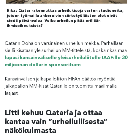
Rikas Qatar rakennuttaa urheilukisoja varten stadioneita,
joiden työmailla ahkeroivien siirtotyöläisten olot eivät
siedä päivänvaloa. Voiko urheilun pitää erillään
ihmisoikeuksista?
Qatarin Doha on varsinainen urheilun mekka. Parhaillaan
siellä kisataan yleisurheilun MM-titteleistä, koska rikas maa
lupasi kansainväliselle yleisurheiluliitolle IAAF:lle 30
miljoonan dollarin sponsorituen
.
Kansainvälisen jalkapalloliiton FIFAn päätös myöntää
jalkapallon MM-kisat Qatarille on tuomittu maailmalla
laajasti.
Litti kehuu Qataria ja ottaa
kantaa vain ”urheilullisesta”
näkökulmasta