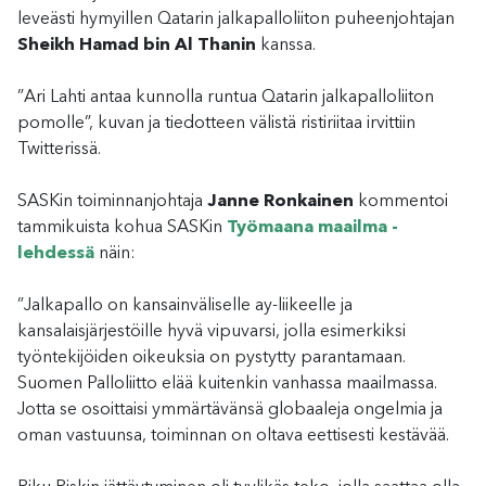
leveästi hymyillen Qatarin jalkapalloliiton puheenjohtajan
Sheikh Hamad bin Al Thanin
kanssa.
”Ari Lahti antaa kunnolla runtua Qatarin jalkapalloliiton
pomolle”, kuvan ja tiedotteen välistä ristiriitaa irvittiin
Twitterissä.
SASKin toiminnan­johtaja
Janne Ronkainen
kommentoi
tammikuista kohua SASKin
Työmaana maailma -
lehdessä
näin:
”Jalkapallo on kansainväliselle ay-liikeelle ja
kansalaisjärjestöille hyvä vipuvarsi, jolla esimerkiksi
työntekijöiden oikeuksia on pystytty parantamaan.
Suomen Palloliitto elää kuitenkin vanhassa maailmassa.
Jotta se osoittaisi ymmärtävänsä globaaleja ongelmia ja
oman vastuunsa, toiminnan on oltava eettisesti kestävää.