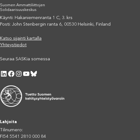
Suomen Ammattiliittojen
Solidaarisuuskeskus
Käynti: Hakaniemenranta 1 C, 3. krs
Posti: John Stenbergin ranta 6, 00530 Helsinki, Finland
Katso sijainti kartalla
Yhteystiedot
Seuraa SASKia somessa
LinkedIn
Facebook
Instagram
YouTube
Bluesky
Lahjoita
Tilinumero:
FI54 5541 2810 000 84