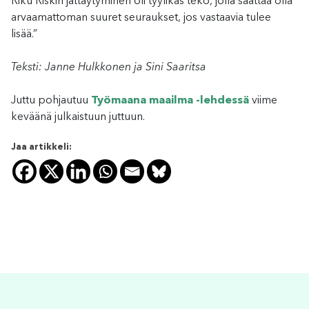
Riku Riskin jättäytyminen oli tyylikäs teko, jolla saattaa olla
arvaamattoman suuret seuraukset, jos vastaavia tulee
lisää.”
Teksti: Janne Hulkkonen ja Sini Saaritsa
Juttu pohjautuu
Työmaana maailma -lehdessä
viime
keväänä julkaistuun juttuun.
Jaa artikkeli: