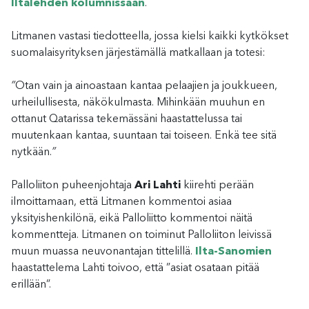
Iltalehden kolumnissaan
.
Litmanen vastasi tiedotteella, jossa kielsi kaikki kytkökset
suomalaisyrityksen järjestämällä matkallaan ja totesi:
”
Otan vain ja ainoastaan kantaa pelaajien ja joukkueen,
urheilullisesta, näkökulmasta. Mihinkään muuhun en
ottanut Qatarissa tekemässäni haastattelussa tai
muutenkaan kantaa, suuntaan tai toiseen. Enkä tee sitä
nytkään.
”
Palloliiton puheenjohtaja
Ari Lahti
kiirehti perään
ilmoittamaan, että Litmanen kommentoi asiaa
yksityishenkilönä, eikä Palloliitto kommentoi näitä
kommentteja. Litmanen on toiminut Palloliiton leivissä
muun muassa neuvonantajan tittelillä.
Ilta-Sanomien
haastattelema Lahti toivoo, että ”asiat osataan pitää
erillään”.