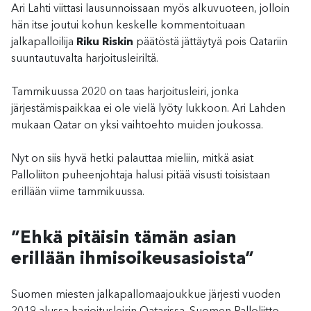
Ari Lahti viittasi lausunnoissaan myös alkuvuoteen, jolloin
hän itse joutui kohun keskelle kommentoituaan
jalkapalloilija
Riku Riskin
päätöstä jättäytyä pois Qatariin
suuntautuvalta harjoitusleiriltä.
Tammikuussa 2020 on taas harjoitusleiri, jonka
järjestämispaikkaa ei ole vielä lyöty lukkoon. Ari Lahden
mukaan Qatar on yksi vaihtoehto muiden joukossa.
Nyt on siis hyvä hetki palauttaa mieliin, mitkä asiat
Palloliiton puheenjohtaja halusi pitää visusti toisistaan
erillään viime tammikuussa.
”Ehkä pitäisin tämän asian
erillään ihmisoikeusasioista”
Suomen miesten jalkapallomaajoukkue järjesti vuoden