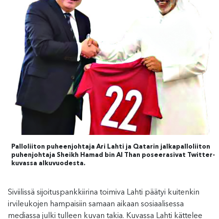
Palloliiton puheenjohtaja Ari Lahti ja Qatarin jalkapalloliiton
puhenjohtaja Sheikh Hamad bin Al Than poseerasivat Twitter-
kuvassa alkuvuodesta.
Siviilissä sijoituspankkiirina toimiva Lahti päätyi kuitenkin
irvileukojen hampaisiin samaan aikaan sosiaalisessa
mediassa julki tulleen kuvan takia. Kuvassa Lahti kättelee