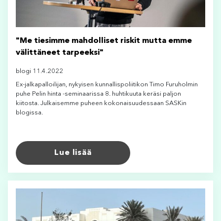
"Me tiesimme mahdolliset riskit mutta emme
välittäneet tarpeeksi"
blogi 11.4.2022
Ex-jalkapalloilijan, nykyisen kunnallispoliitikon Timo Furuholmin
puhe Pelin hinta -seminaarissa 8. huhtikuuta keräsi paljon
kiitosta. Julkaisemme puheen kokonaisuudessaan SASKin
blogissa.
Lue lisää