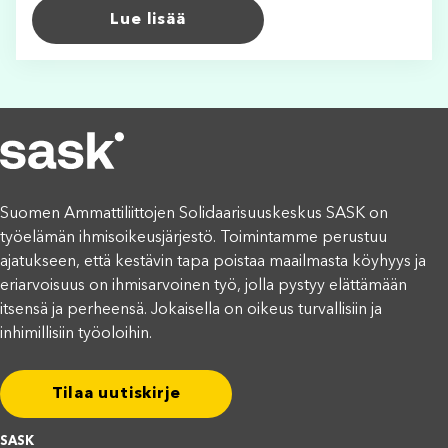
Lue lisää
Suomen Ammattiliittojen Solidaarisuuskeskus SASK on
työelämän ihmisoikeusjärjestö. Toimintamme perustuu
ajatukseen, että kestävin tapa poistaa maailmasta köyhyys ja
eriarvoisuus on ihmisarvoinen työ, jolla pystyy elättämään
itsensä ja perheensä. Jokaisella on oikeus turvallisiin ja
inhimillisiin työoloihin.
Tilaa uutiskirje
SASK