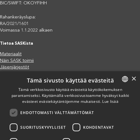
BIC/SWIFT: OKOYFIHH
Rahankeräyslupa:
RA/2021/1601
Voimassa 1.1.2022 alkaen
Tietoa SASKista
Materiaalit
Näin SASK toimii
Jäsenjärjestöt
×
Saavutettavuusseloste
Tämä sivusto käyttää evästeitä
Tietosuojaseloste
Tämä verkkosivusto käyttää evästeitä käyttökokemuksen
Eettiset periaatteet (pdf)
parantamiseksi. Käyttämällä verkkosivustoamme hyväksyt kaikki
FINNISH
Miten voit auttaa?
evästeet evästekäytäntöjemme mukaisesti.
Lue lisää
ENGLISH
Lahjoita
EHDOTTOMASTI VÄLTTÄMÄTTÖMÄT
Osallistu
SPANISH
Liity kannatusjäseneksi
Ilmoita väärinkäytösepäilystä
SUORITUSKYVYLLISET
KOHDENTAVAT