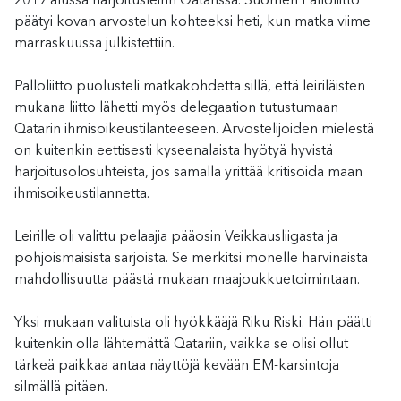
2019 alussa harjoitusleirin Qatarissa. Suomen Palloliitto
päätyi kovan arvostelun kohteeksi heti, kun matka viime
marraskuussa julkistettiin.
Palloliitto puolusteli matkakohdetta sillä, että leiriläisten
mukana liitto lähetti myös delegaation tutustumaan
Qatarin ihmisoikeustilanteeseen. Arvostelijoiden mielestä
on kuitenkin eettisesti kyseenalaista hyötyä hyvistä
harjoitusolosuhteista, jos samalla yrittää kritisoida maan
ihmisoikeustilannetta.
Leirille oli valittu pelaajia pääosin Veikkausliigasta ja
pohjoismaisista sarjoista. Se merkitsi monelle harvinaista
mahdollisuutta päästä mukaan maajoukkuetoimintaan.
Yksi mukaan valituista oli hyökkääjä Riku Riski. Hän päätti
kuitenkin olla lähtemättä Qatariin, vaikka se olisi ollut
tärkeä paikkaa antaa näyttöjä kevään EM-karsintoja
silmällä pitäen.