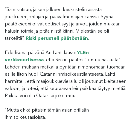
”Sain kutsun, ja sen jälkeen keskustelin asiasta
joukkueenjohtajan ja päävalmentajan kanssa. Syynä
päätökseeni olivat eettiset syyt ja arvot, joiden mukaan
halusin toimia ja pitää niistä kiinni. Mielestäni se oli
tärkeätä”,
Riski perusteli päätöstään
.
Edellisenä päivänä Ari Lahti lausui
YLEn
verkkouutisessa
, että Riskin päätös ”tuntuu hassulta”.
Lahden mukaan matkalla pyritään nimenomaan tuomaan
esille liiton huoli Qatarin ihmisoikeustilanteesta. Lahti
harmitteli, että maajoukkuevierailu oli joutunut kielteiseen
valoon, ja totesi, että seuraavaa leiripaikkaa täytyy miettiä.
Paikka voi olla Qatar tai joku muu.
”Mutta ehkä pitäisin tämän asian erillään
ihmisoikeusasioista.”