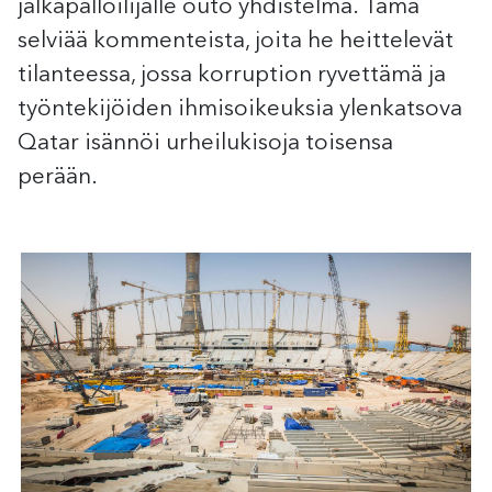
jalkapalloilijalle outo yhdistelmä. Tämä
selviää kommenteista, joita he heittelevät
tilanteessa, jossa korruption ryvettämä ja
työntekijöiden ihmisoikeuksia ylenkatsova
Qatar isännöi urheilukisoja toisensa
perään.