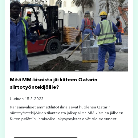
Mitä MM-kisoista jäi käteen Qatarin
siirtotyöntekijöille?
Uutinen 15.3.2023
Kansainväliset ammattiliitot ilmaisevat huolensa Qatarin
siirtotyöntekijöiden tilanteesta jalkapallon MM-kisojen jälkeen.
Kuten pelättiin, ihmisoikeuskysymykset eivät ole edenneet.