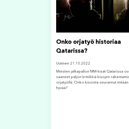
Onko orjatyö historiaa
Qatarissa?
Uutinen 21.10.2022
Miesten jalkapallon MM-kisat Qatarissa ov
saaneet paljon kritiikkiä kisojen rakentami
orjatyöllä. Onko kisoista seurannut mitään
hyvää?