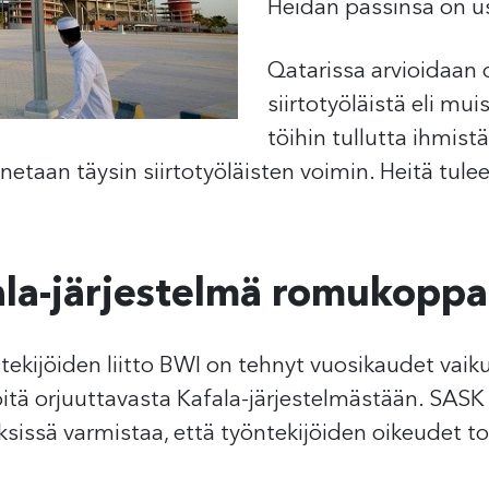
Heidän passinsa on us
Qatarissa arvioidaan 
siirtotyöläistä eli mui
töihin tullutta ihmis
etaan täysin siirtotyöläisten voimin. Heitä tulee
ala-järjestelmä romukopp
ekijöiden liitto BWI on tehnyt vuosikaudet vaik
öitä orjuuttavasta Kafala-järjestelmästään. SASK 
sissä varmistaa, että työntekijöiden oikeudet to