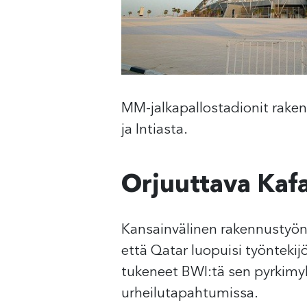
MM-jalkapallostadionit rakenn
ja Intiasta.
Orjuuttava Kaf
Kansainvälinen rakennustyönt
että Qatar luopuisi työntekij
tukeneet BWI:tä sen pyrkimyk
urheilutapahtumissa.