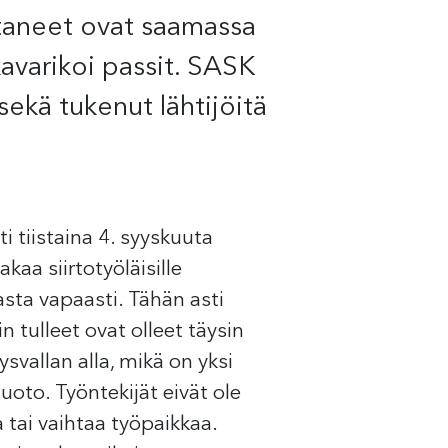
ntaneet ovat saamassa
avarikoi passit. SASK
sekä tukenut lähtijöitä
ti tiistaina 4. syyskuuta
akaa siirtotyöläisille
sta vapaasti. Tähän asti
n tulleet ovat olleet täysin
svallan alla, mikä on yksi
to. Työntekijät eivät ole
 tai vaihtaa työpaikkaa.