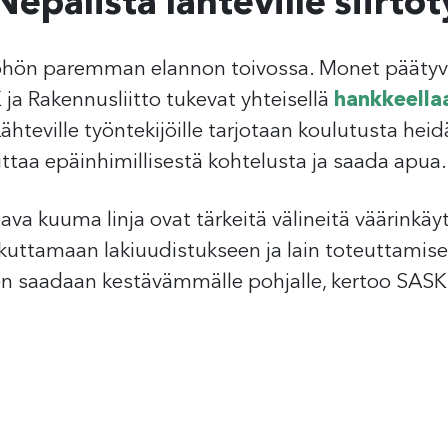
Nepalista lähteville siirtot
yöhön paremman elannon toivossa. Monet päätyvät
ja Rakennusliitto tukevat yhteisellä
hankkeella
Lähteville työntekijöille tarjotaan koulutusta he
littaa epäinhimillisestä kohtelusta ja saada apua.
ava kuuma linja ovat tärkeitä välineitä väärinkä
uttamaan lakiuudistukseen ja lain toteuttamise
n saadaan kestävämmälle pohjalle, kertoo SASKi