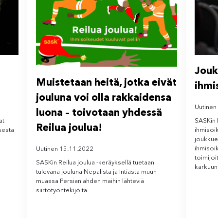
Jouk
Muistetaan heitä, jotka eivät
ihmi
jouluna voi olla rakkaidensa
Uutinen
luona – toivotaan yhdessä
at
SASKin 
Reilua joulua!
sesta
ihmisoi
joukkuee
ihmisoi
Uutinen 15.11.2022
toimijoi
SASKin Reilua joulua -keräyksellä tuetaan
karkuun
tulevana jouluna Nepalista ja Intiasta muun
muassa Persianlahden maihin lähteviä
siirtotyöntekijöitä.