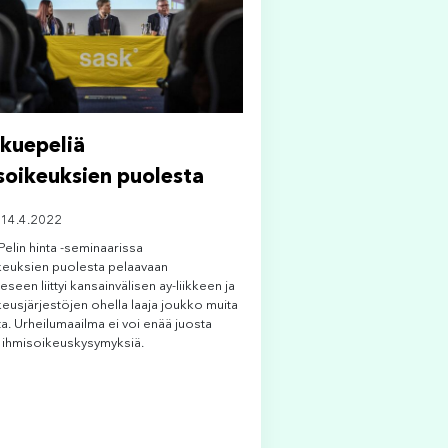
kuepeliä
soikeuksien puolesta
 14.4.2022
Pelin hinta -seminaarissa
keuksien puolesta pelaavaan
seen liittyi kansainvälisen ay-liikkeen ja
keusjärjestöjen ohella laaja joukko muita
ta. Urheilumaailma ei voi enää juosta
 ihmisoikeuskysymyksiä.