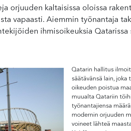
ja orjuuden kaltaisissa oloissa rake
ta vapaasti. Aiemmin työnantaja tak
ntekijöiden ihmisoikeuksia Qatarissa 
Qatarin hallitus ilmoit
säätävänsä lain, joka t
oikeuden poistua maa
muualta Qatariin töihi
työnantajiensa määräy
modernin orjuuden muo
voineet lähteä maasta