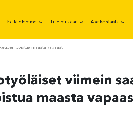
Keitä olemme
Tule mukaan
Ajankohtaista
oikeuden poistua maasta vapaasti
totyöläiset viimein 
istua maasta vapaas