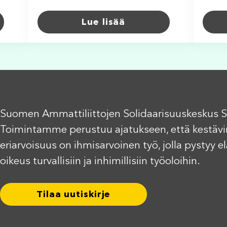
Lue lisää
Suomen Ammattiliittojen Solidaarisuuskeskus S
Toimintamme perustuu ajatukseen, että kestävi
eriarvoisuus on ihmisarvoinen työ, jolla pystyy 
oikeus turvallisiin ja inhimillisiin työoloihin.
Tilaa uutiskirje