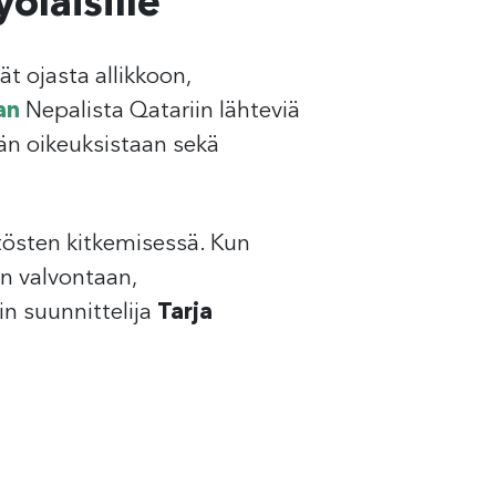
yöläisille
 ojasta allikkoon,
an
Nepalista Qatariin lähteviä
idän oikeuksistaan sekä
ytösten kitkemisessä. Kun
n valvontaan,
n suunnittelija
Tarja