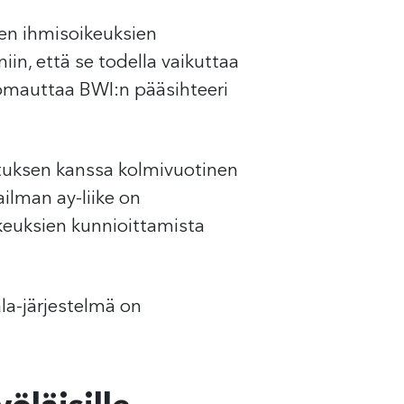
den ihmisoikeuksien
in, että se todella vaikuttaa
uomauttaa BWI:n pääsihteeri
llituksen kanssa kolmivuotinen
ailman ay-liike on
ikeuksien kunnioittamista
la-järjestelmä on