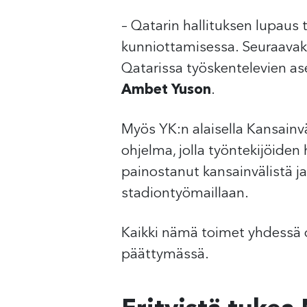
– Qatarin hallituksen lupaus
kunniottamisessa. Seuraavaksi
Qatarissa työskentelevien a
Ambet Yuson
.
Myös YK:n alaisella Kansainväl
ohjelma, jolla työntekijöiden
painostanut kansainvälistä ja
stadiontyömaillaan.
Kaikki nämä toimet yhdessä o
päättymässä.