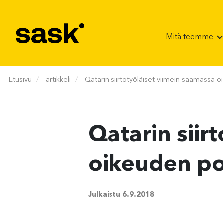
Hyppää sisältöön
Mitä teemme
Etusivu
artikkeli
Qatarin siirtotyöläiset viimein saamassa 
Qatarin siir
oikeuden po
Julkaistu
6.9.2018