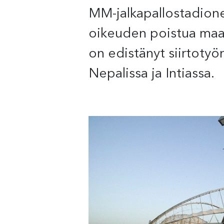
MM-jalkapallostadione
oikeuden poistua maas
on edistänyt siirtotyö
Nepalissa ja Intiassa.