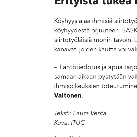
Erityistä tukea 
Köyhyys ajaa ihmisiä siirtot
köyhyydestä orjuuteen. SASK 
siirtotyöläisiä monin tavoin. 
kanavat, joiden kautta voi va
– Lähtötiedotus ja apua tarjo
samaan aikaan pystytään vaik
ihmisoikeuksien toteutumine
Valtonen
.
Teksti: Laura Ventä
Kuva: ITUC