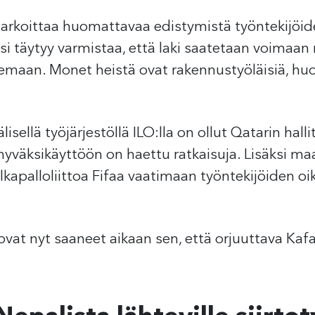
 tarkoittaa huomattavaa edistymistä työntekijöi
 täytyy varmistaa, että laki saatetaan voimaan ni
semaan. Monet heistä ovat rakennustyöläisiä, h
isellä työjärjestöllä ILO:lla on ollut Qatarin ha
 hyväksikäyttöön on haettu ratkaisuja. Lisäksi ma
lkapalloliittoa Fifaa vaatimaan työntekijöiden o
vat nyt saaneet aikaan sen, että orjuuttava Kafa