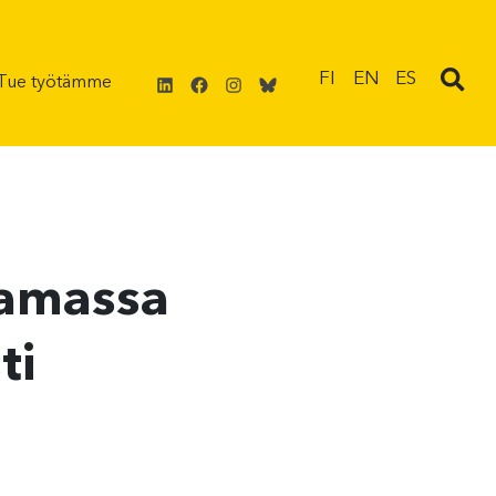
LinkedIn
Facebook
Instagram
Bluesky
FI
EN
ES
Tue työtämme
saamassa
ti