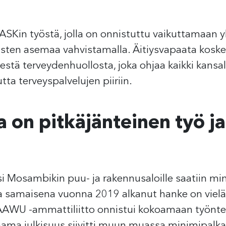
 SASKin työstä, jolla on onnistuttu vaikuttamaan 
en asemaa vahvistamalla. Äitiysvapaata koskevan
eisestä terveydenhuollosta, joka ohjaa kaikki kansa
ta terveyspalvelujen piiriin.
a on pitkäjänteinen työ j
si Mosambikin puu- ja rakennusaloille saatiin mi
asta samaisena vuonna 2019 alkanut hanke on viel
SAAWU -ammattiliitto onnistui kokoamaan työnte
aama julkisuus siivitti muun muassa minimipalka