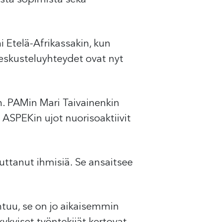
 Etelä-Afrikassakin, kun
eskusteluyhteydet ovat nyt
än. PAMin Mari Taivainenkin
SPEKin ujot nuorisoaktiivit
outtanut ihmisiä. Se ansaitsee
tuu, se on jo aikaisemmin