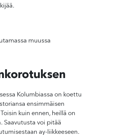
kijää.
 muutamassa muussa
kankorotuksen
lisessa Kolumbiassa on koettu
historiansa ensimmäisen
oisin kuin ennen, heillä on
. Saavutusta voi pitää
utumisestaan ay-liikkeeseen.