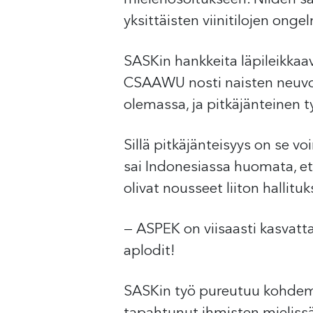
yksittäisten viinitilojen onge
SASKin hankkeita läpileikkaa
CSAAWU nosti naisten neuvot
olemassa, ja pitkäjänteinen ty
Sillä pitkäjänteisyys on se v
sai Indonesiassa huomata, e
olivat nousseet liiton hallitu
— ASPEK on viisaasti kasvatta
aplodit!
SASKin työ pureutuu kohdema