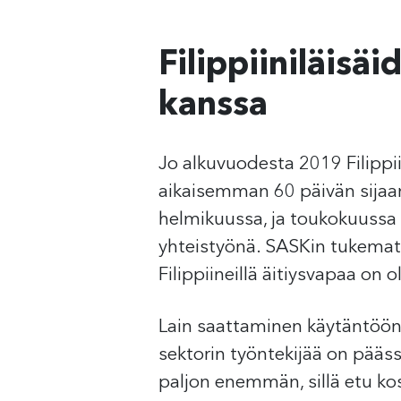
Filippiiniläisä
kanssa
Jo alkuvuodesta 2019 Filippii
aikaisemman 60 päivän sijaan
helmikuussa, ja toukokuussa se
yhteistyönä. SASKin tukemat f
Filippiineillä äitiysvapaa on 
Lain saattaminen käytäntöön
sektorin työntekijää on pääs
paljon enemmän, sillä etu kosk