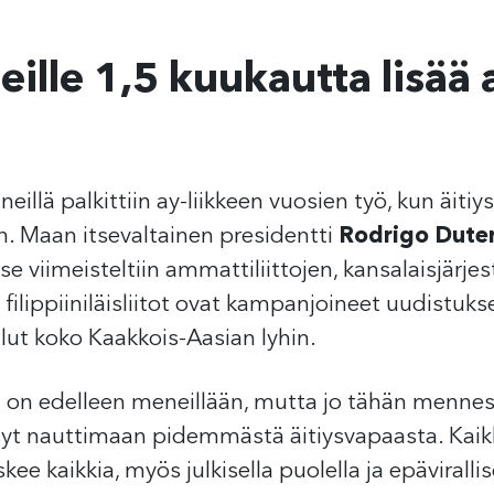
ideille 1,5 kuukautta lisää
neillä palkittiin ay-liikkeen vuosien työ, kun äit
. Maan itsevaltainen presidentti
Rodrigo Dute
 viimeisteltiin ammattiliittojen, kansalaisjärjest
ilippiiniläisliitot ovat kampanjoineet uudistukse
ollut koko Kaakkois-Aasian lyhin.
 on edelleen meneillään, mutta jo tähän mennes
syt nauttimaan pidemmästä äitiysvapaasta. Kaikk
ee kaikkia, myös julkisella puolella ja epävirall