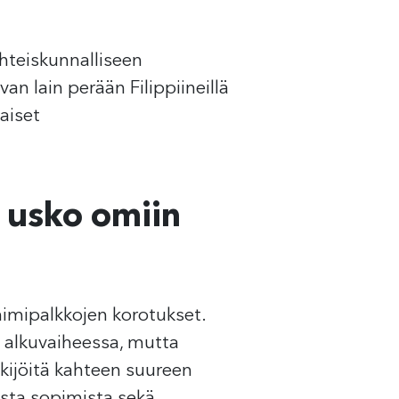
yhteiskunnalliseen
 lain perään Filippiineillä
laiset
a usko omiin
nimipalkkojen korotukset.
ä alkuvaiheessa, mutta
kijöitä kahteen suureen
sta sopimista sekä