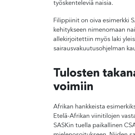
työskenteleviä naisia.
Filippiinit on oiva esimerkki
kehitykseen nimenomaan naist
allekirjoitettiin myös laki yl
sairausvakuutusohjelman kaut
Tulosten takan
voimiin
Afrikan hankkeista esimerkik
Etelä-Afrikan viinitilojen v
SASKin tuella paikallinen C
mielenosoitukseen. Niiden s