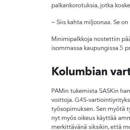
palkankorotuksia, jotka kosk
— Siis kahta
miljoonaa
. Se on
Minimipalkkoja nostettiin p
isommassa kaupungissa 5 pr
Kolumbian varti
PAMin tukemista SASKin hankk
voittoja. G4S-vartiointiyrit
työsopimuksen. Sen myötä työn
nyt myös oikeus käyttää amma
merkittävänä siksikin, että 