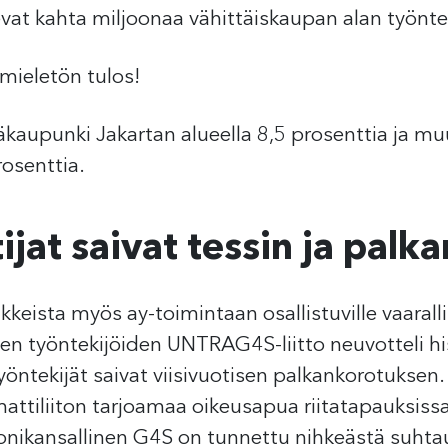
evat kahta miljoonaa vähittäiskaupan alan työnte
 mieletön tulos!
ääkaupunki Jakartan alueella 8,5 prosenttia ja
osenttia.
jat saivat tessin ja pal
eista myös ay-toimintaan osallistuville vaaral
yksen työntekijöiden UNTRAG4S-liitto neuvotteli 
tekijät saivat viisivuotisen palkankorotuksen. T
ttiliiton tarjoamaa oikeusapua riitatapauksissa
monikansallinen G4S on tunnettu nihkeästä suhta