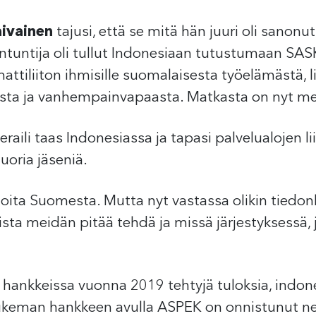
aivainen
tajusi, että se mitä hän juuri oli sanonu
ntuntija oli tullut Indonesiaan tutustumaan SASK
ttiliiton ihmisille suomalaisesta työelämästä, li
asta ja vanhempainvapaasta. Matkasta on nyt me
ieraili taas Indonesiassa ja tapasi palvelualojen l
uoria jäseniä.
ioita Suomesta. Mutta nyt vastassa olikin tiedonh
tista meidän pitää tehdä ja missä järjestyksessä
hankkeissa vuonna 2019 tehtyjä tuloksia, indone
keman hankkeen avulla ASPEK on onnistunut n