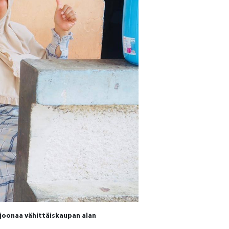
joonaa vähittäiskaupan alan