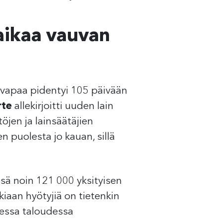
 aikaa vauvan
iysvapaa pidentyi 105 päivään
rte
allekirjoitti uuden lain
öjen ja lainsäätäjien
n puolesta jo kauan, sillä
sä noin 121 000 yksityisen
iaan hyötyjiä on tietenkin
isessa taloudessa