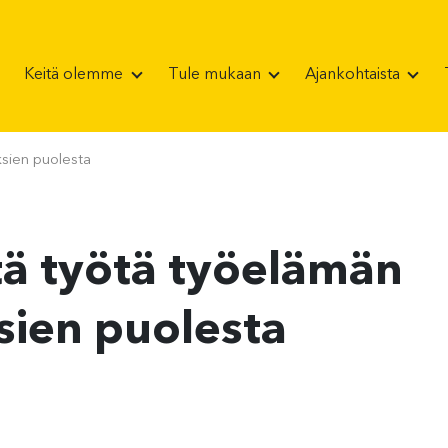
Keitä olemme
Tule mukaan
Ajankohtaista
ksien puolesta
tä työtä työelämän
sien puolesta