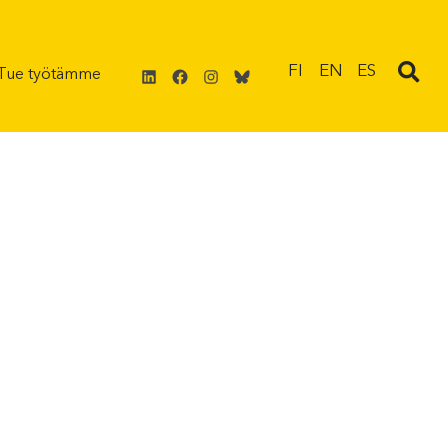
LinkedIn
Facebook
Instagram
Bluesky
FI
EN
ES
Tue työtämme