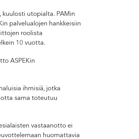
t, kuulosti utopialta. PAMin
in palvelualojen hankkeisiin
ittojen roolista
lkein 10 vuotta.
iitto ASPEKin
aluisia ihmisiä, jotka
, jotta sama toteutuu
sialaisten vastaanotto ei
euvottelemaan huomattavia