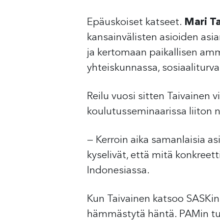
Epäuskoiset katseet.
Mari T
kansainvälisten asioiden asia
ja kertomaan paikallisen amma
yhteiskunnassa, sosiaaliturv
Reilu vuosi sitten Taivainen v
koulutusseminaarissa liiton n
— Kerroin aika samanlaisia as
kyselivät, että mitä konkreet
Indonesiassa.
Kun Taivainen katsoo SASKin 
hämmästytä häntä. PAMin tu