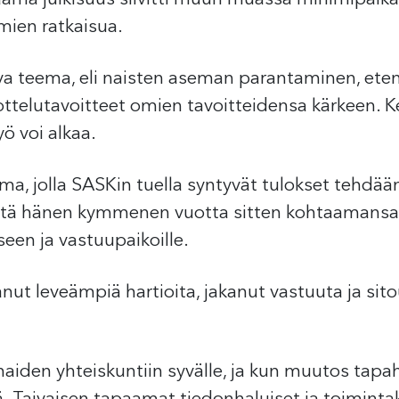
lmien ratkaisua.
va teema, eli naisten aseman parantaminen, eteni
telutavoitteet omien tavoitteidensa kärkeen. K
ö voi alkaa.
oima, jolla SASKin tuella syntyvät tulokset tehdä
ttä hänen kymmenen vuotta sitten kohtaamansa A
kseen ja vastuupaikoille.
nut leveämpiä hartioita, jakanut vastuuta ja sit
iden yhteiskuntiin syvälle, ja kun muutos tapah