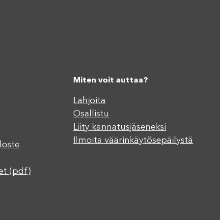
Miten voit auttaa?
Lahjoita
Osallistu
Liity kannatusjäseneksi
Ilmoita väärinkäytösepäilystä
loste
et (pdf)