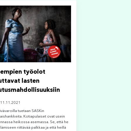
empien työolot
uttavat lasten
utusmahdollisuuksiin
 11.11.2021
vävaroilla tuetaan SASKin
aishankkeita. Kotiapulaiset ovat usein
unnassa heikossa asemassa. Se, että he
lämiseen riittävää palkkaa ja että heillä