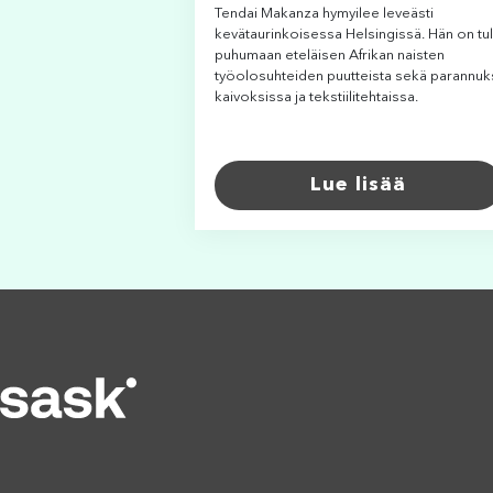
Tendai Makanza hymyilee leveästi
kevätaurinkoisessa Helsingissä. Hän on tul
puhumaan eteläisen Afrikan naisten
työolosuhteiden puutteista sekä parannuk
kaivoksissa ja tekstiilitehtaissa.
Lue lisää