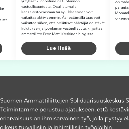
yritykset kiinnostuneina tuotannon
on mahd
vastuullisuudesta. Osallistumalla
paranta
lut
kansalaistoimintaan tai ay-liikkeeseen voit
Mosambi
vaikuttaa aktiivisemmin. Äänestämällä taas voit
oikeude
sista
vaikuttaa siihen, että poliittiset päättäjät edistävät
kulutuksen ja työelämän vastuullisuuta, kirjoittaa
ammattiliitto Pron Matti Koskinen blogissa.
Lue lisää
Suomen Ammattiliittojen Solidaarisuuskeskus S
Toimintamme perustuu ajatukseen, että kestävi
eriarvoisuus on ihmisarvoinen työ, jolla pystyy 
oikeus turvallisiin ja inhimillisiin työoloihin.