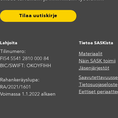
Tilaa uutiskirje
Lahjoita
Tietoa SASKista
Tilinumero:
Materiaalit
FI54 5541 2810 000 84
Näin SASK toimii
BIC/SWIFT: OKOYFIHH
Jäsenjärjestöt
Saavutettavuusse
Rahankeräyslupa:
Tietosuojaseloste
RA/2021/1601
Eettiset periaatte
Voimassa 1.1.2022 alkaen