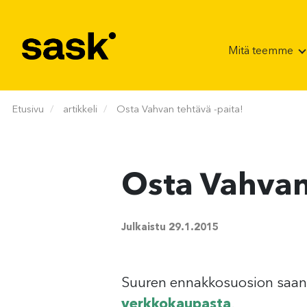
Hyppää sisältöön
Mitä teemme
Etusivu
artikkeli
Osta Vahvan tehtävä -paita!
Osta Vahvan
Julkaistu
29.1.2015
Suuren ennakkosuosion saa
verkkokaupasta
.