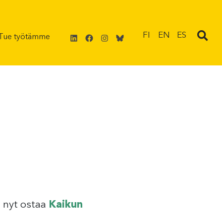
LinkedIn
Facebook
Instagram
Bluesky
FI
EN
ES
Tue työtämme
i nyt ostaa
Kaikun