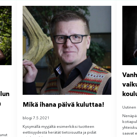
Vanh
vaik
lun
koul
n
Mikä ihana päivä kuluttaa!
Uutinen
Nenäpäi
blogi 7.5.2021
kotiapul
Kysymällä myyjältä esimerkiksi tuotteen
yhteisk
eettisyydestä herätät tietoisuutta ja pidät
saavat e
punut