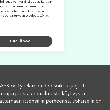
ollisuus esimerkiksi sosiaaliturvaan,
a koko perheen toimeentuloa.
kissa kotiapulaiset ovat saaneet
n sosiaaliturvaan vuodesta 2016.
Lue lisää
ASK on työelämän ihmisoikeusjärjestö.
n tapa poistaa maailmasta köyhyys ja
elättämään itsensä ja perheensä. Jokaisella on