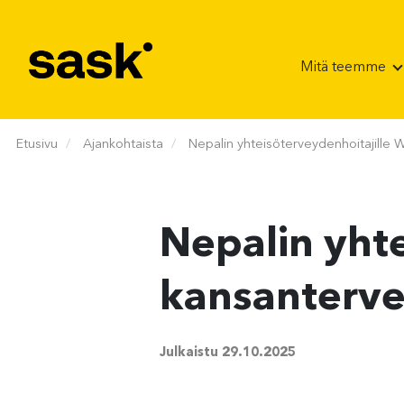
Hyppää sisältöön
Mitä teemme
Etusivu
Ajankohtaista
Nepalin yhteisöterveydenhoitajille
Nepalin yht
kansanterve
Julkaistu
29.10.2025