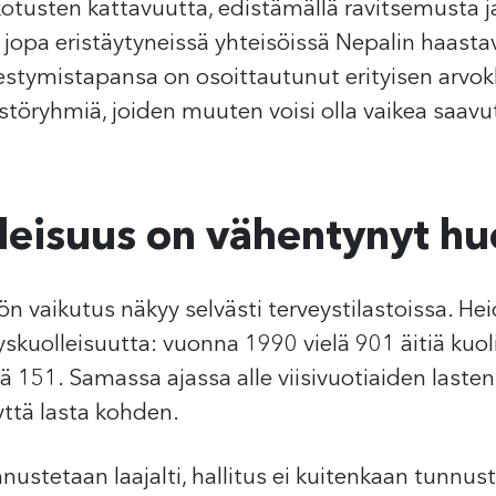
otusten kattavuutta, edistämällä ravitsemusta ja
jopa eristäytyneissä yhteisöissä Nepalin haastavi
stymistapansa on osoittautunut erityisen arvokk
estöryhmiä, joiden muuten voisi olla vaikea saavu
leisuus on vähentynyt hu
n vaikutus näkyy selvästi terveystilastoissa. He
skuolleisuutta: vuonna 1990 vielä 901 äitiä kuo
 151. Samassa ajassa alle viisivuotiaiden lasten
ttä lasta kohden.
nustetaan laajalti, hallitus ei kuitenkaan tunnust