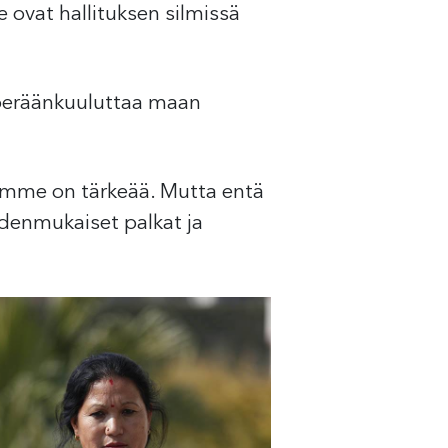
 he ovat hallituksen silmissä
eräänkuuluttaa maan
ömme on tärkeää. Mutta entä
denmukaiset palkat ja