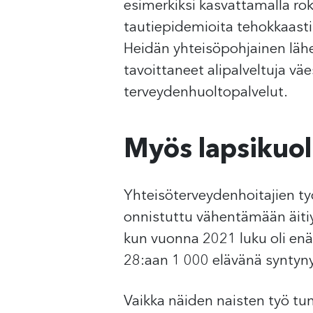
esimerkiksi kasvattamalla rok
tautiepidemioita tehokkaasti 
Heidän yhteisöpohjainen lähe
tavoittaneet alipalveltuja vä
terveydenhuoltopalvelut.
Myös lapsikuol
Yhteisöterveydenhoitajien työ
onnistuttu vähentämään äitiy
kun vuonna 2021 luku oli enää
28:aan 1 000 elävänä syntyny
Vaikka näiden naisten työ tun