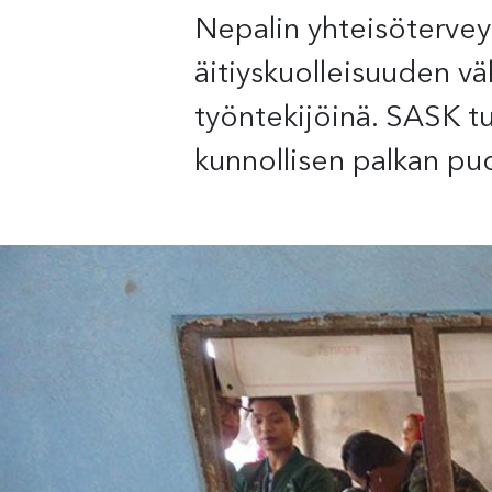
Nepalin yhteisötervey
äitiyskuolleisuuden vä
työntekijöinä. SASK t
kunnollisen palkan puo