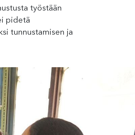
nustusta työstään
ei pidetä
ksi tunnustamisen ja