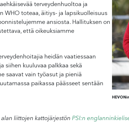
aehkäisevää terveydenhuoltoa ja
 WHO toteaa, äitiys- ja lapsikuolleisuus
ponnistelujemme ansiosta. Hallituksen on
stettava, että oikeuksiamme
erveydenhoitajia heidän vaatiessaan
 ja siihen kuuluvaa palkkaa sekä
 he saavat vain työasut ja pieniä
muutamassa paikassa päässeet sentään
HEVONin
lan liittojen kattojärjestön
PSI:n englanninkielis