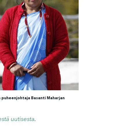
 puheenjohtaja Basanti Maharjan
estä uutisesta
.