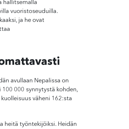
 hallitsemalla
lla vuoristoseuduilla.
aaksi, ja he ovat
ttaa
omattavasti
idän avullaan Nepalissa on
li 100 000 synnytystä kohden,
 kuolleisuus väheni 162:sta
a heitä työntekijöiksi. Heidän