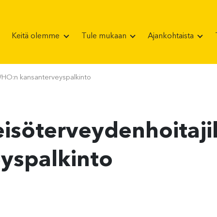
Keitä olemme
Tule mukaan
Ajankohtaista
 WHO:n kansanterveyspalkinto
eisöterveydenhoitaj
yspalkinto