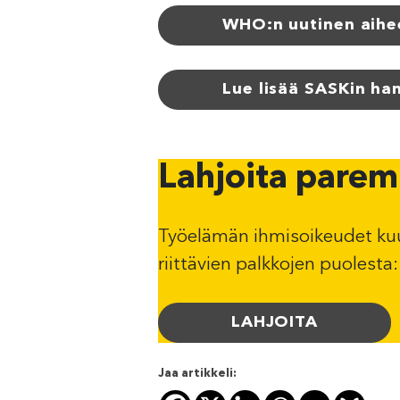
WHO:n uutinen aihe
Lue lisää SASKin ha
Lahjoita parem
Työelämän ihmisoikeudet kuul
riittävien palkkojen puolesta:
LAHJOITA
Jaa artikkeli: