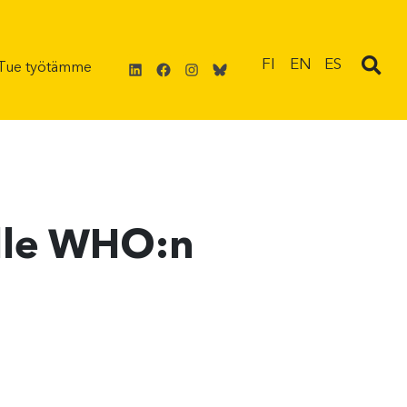
LinkedIn
Facebook
Instagram
Bluesky
FI
EN
ES
Tue työtämme
ille WHO:n