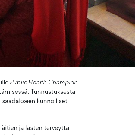
ille
Public Health Champion
-
entämisessä. Tunnustuksesta
ua saadakseen kunnolliset
itien ja lasten terveyttä