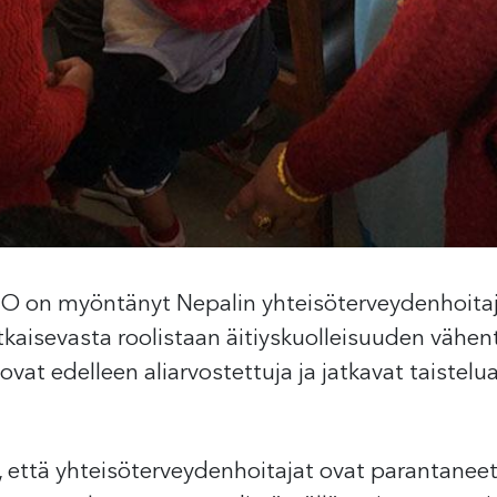
O on myöntänyt Nepalin yhteisöterveydenhoitaj
tkaisevasta roolistaan äitiyskuolleisuuden väh
vat edelleen aliarvostettuja ja jatkavat taistel
että yhteisöterveydenhoitajat ovat parantaneet ä