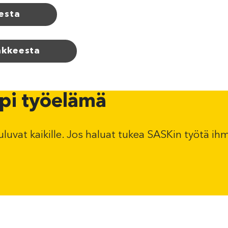
esta
nkkeesta
pi työelämä
uvat kaikille. Jos haluat tukea SASKin työtä ih