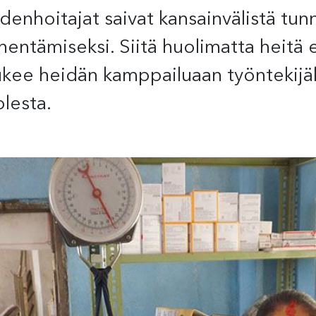
denhoitajat saivat kansainvälistä tun
hentämiseksi. Siitä huolimatta heitä 
ukee heidän kamppailuaan työntekijä
lesta.