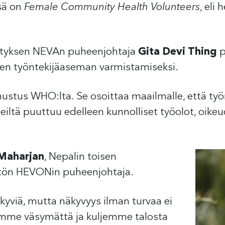
sä on
Female Community Health Volunteers
, eli
styksen NEVAn puheenjohtaja
Gita Devi Thing
p
lisen työntekijäaseman varmistamiseksi.
ustus WHO:lta. Se osoittaa maailmalle, että ty
ltä puuttuu edelleen kunnolliset työolot, oikeu
 Maharjan
, Nepalin toisen
stön HEVONin puheenjohtaja.
kyviä, mutta näkyvyys ilman turvaa ei
emme väsymättä ja kuljemme talosta