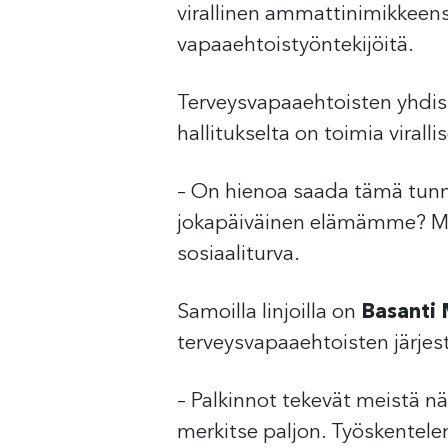
virallinen ammattinimikkeen
vapaaehtoistyöntekijöitä.
Terveysvapaaehtoisten yhdi
hallitukselta on toimia viral
– On hienoa saada tämä tunn
jokapäiväinen elämämme? Mei
sosiaaliturva.
Samoilla linjoilla on
Basanti
terveysvapaaehtoisten järje
– Palkinnot tekevät meistä nä
merkitse paljon. Työskentel