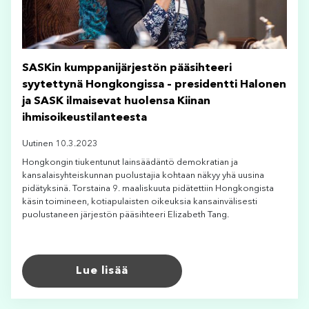
SASKin kumppanijärjestön pääsihteeri
syytettynä Hongkongissa – presidentti Halonen
ja SASK ilmaisevat huolensa Kiinan
ihmisoikeustilanteesta
Uutinen 10.3.2023
Hongkongin tiukentunut lainsäädäntö demokratian ja
kansalaisyhteiskunnan puolustajia kohtaan näkyy yhä uusina
pidätyksinä. Torstaina 9. maaliskuuta pidätettiin Hongkongista
käsin toimineen, kotiapulaisten oikeuksia kansainvälisesti
puolustaneen järjestön pääsihteeri Elizabeth Tang.
Lue lisää