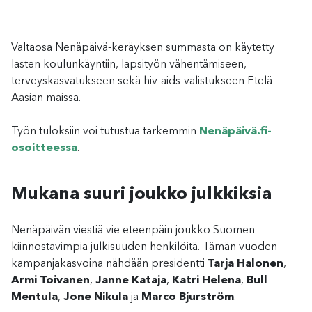
Valtaosa Nenäpäivä-keräyksen summasta on käytetty
lasten koulunkäyntiin, lapsityön vähentämiseen,
terveyskasvatukseen sekä hiv-aids-valistukseen Etelä-
Aasian maissa.
Työn tuloksiin voi tutustua tarkemmin
Nenäpäivä.fi-
osoitteessa
.
Mukana suuri joukko julkkiksia
Nenäpäivän viestiä vie eteenpäin joukko Suomen
kiinnostavimpia julkisuuden henkilöitä. Tämän vuoden
kampanjakasvoina nähdään presidentti
Tarja Halonen
,
Armi Toivanen
,
Janne Kataja
,
Katri Helena
,
Bull
Mentula
,
Jone Nikula
ja
Marco Bjurström
.