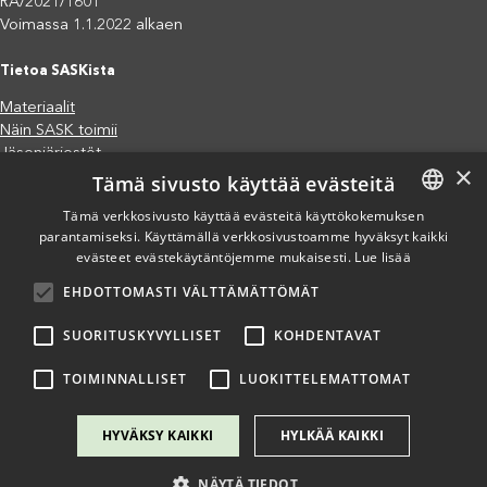
RA/2021/1601
Voimassa 1.1.2022 alkaen
Tietoa SASKista
Materiaalit
Näin SASK toimii
Jäsenjärjestöt
×
Tämä sivusto käyttää evästeitä
Saavutettavuusseloste
Tietosuojaseloste
Tämä verkkosivusto käyttää evästeitä käyttökokemuksen
Eettiset periaatteet (pdf)
parantamiseksi. Käyttämällä verkkosivustoamme hyväksyt kaikki
FINNISH
Miten voit auttaa?
evästeet evästekäytäntöjemme mukaisesti.
Lue lisää
ENGLISH
Lahjoita
EHDOTTOMASTI VÄLTTÄMÄTTÖMÄT
SPANISH
Osallistu
Liity kannatusjäseneksi
SUORITUSKYVYLLISET
KOHDENTAVAT
Ilmoita väärinkäytösepäilystä
TOIMINNALLISET
LUOKITTELEMATTOMAT
HYVÄKSY KAIKKI
HYLKÄÄ KAIKKI
NÄYTÄ TIEDOT
Copyright @ SASK 2024