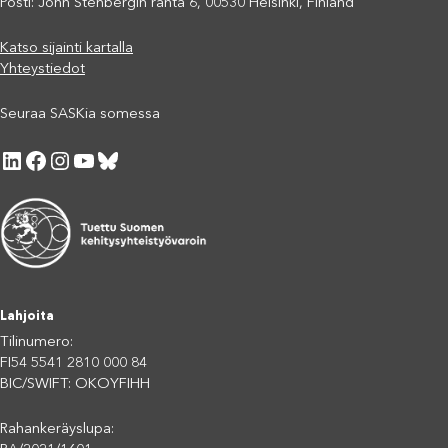
Posti: John Stenbergin ranta 6, 00530 Helsinki, Finland
Katso sijainti kartalla
Yhteystiedot
Seuraa SASKia somessa
LinkedIn
Facebook
Instagram
YouTube
Bluesky
Lahjoita
Tilinumero:
FI54 5541 2810 000 84
BIC/SWIFT: OKOYFIHH
Rahankeräyslupa: