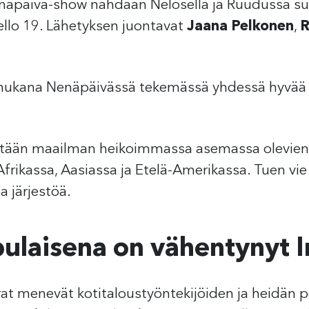
äpäivä-show nähdään Nelosella ja Ruudussa su
ello 19. Lähetyksen juontavat
Jaana Pelkonen
,
R
a mukana Nenäpäivässä tekemässä yhdessä hyvää
etään maailman heikoimmassa asemassa olevien l
frikassa, Aasiassa ja Etelä-Amerikassa. Tuen vie 
 järjestöä.
pulaisena on vähentynyt 
at menevät kotitaloustyöntekijöiden ja heidän 