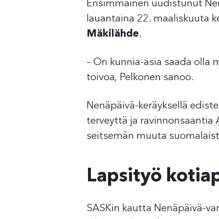
Ensimmäinen uudistunut Nen
lauantaina 22. maaliskuuta k
Mäkilähde
.
– On kunnia-asia saada oll
toivoa
,
Pelkonen sanoo.
Nenäpäivä-keräyksellä edist
terveyttä ja ravinnonsaantia A
seitsemän muuta suomalaista
Lapsityö kotia
SASKin kautta Nenäpäivä-var