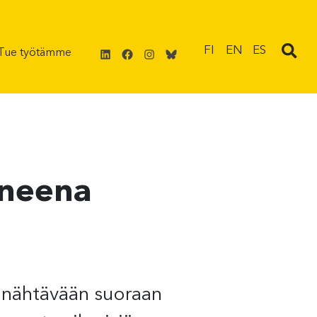
LinkedIn
Facebook
Instagram
Bluesky
FI
EN
ES
Tue työtämme
uneena
 nähtävään suoraan