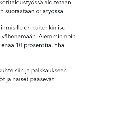
 kotitaloustyössä aloitetaan
on suorastaan orjatyössä.
ihmisille on kuitenkin iso
atu vähenemään. Aiemmin noin
en enää 10 prosenttia. Yhä
uhteisiin ja palkkaukseen.
öt ja naiset pääsevät