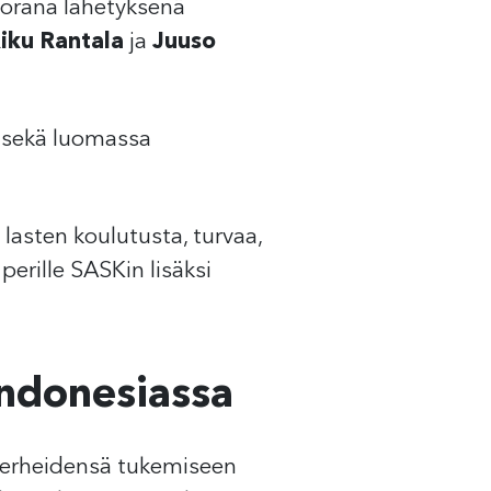
orana lähetyksenä
iku Rantala
ja
Juuso
 sekä luomassa
asten koulutusta, turvaa,
perille SASKin lisäksi
Indonesiassa
perheidensä tukemiseen