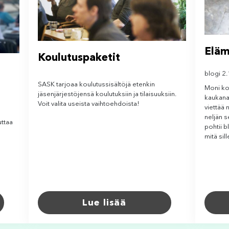
Eläm
Koulutuspaketit
blogi 2
SASK tarjoaa koulutussisältöjä etenkin
Moni ko
jäsenjärjestöjensä koulutuksiin ja tilaisuuksiin.
kaukana
Voit valita useista vaihtoehdoista!
viettää
neljän s
uttaa
pohtii b
mitä sil
Lue lisää