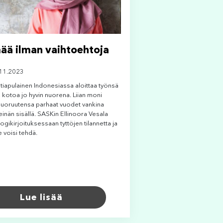
ää ilman vaihtoehtoja
.11.2023
tiapulainen Indonesiassa aloittaa työnsä
 kotoa jo hyvin nuorena. Liian moni
 nuoruutensa parhaat vuodet vankina
einän sisällä. SASKin Ellinoora Vesala
logikirjoituksessaan tyttöjen tilannetta ja
le voisi tehdä.
Lue lisää