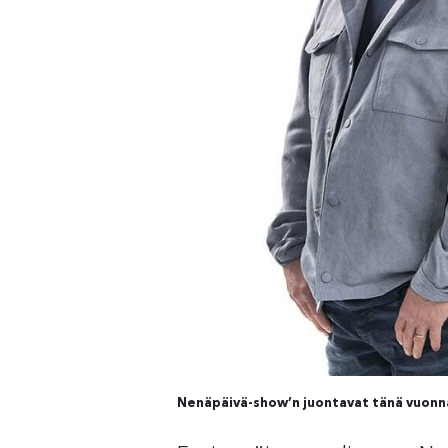
Nenäpäivä-show’n juontavat tänä vuonna