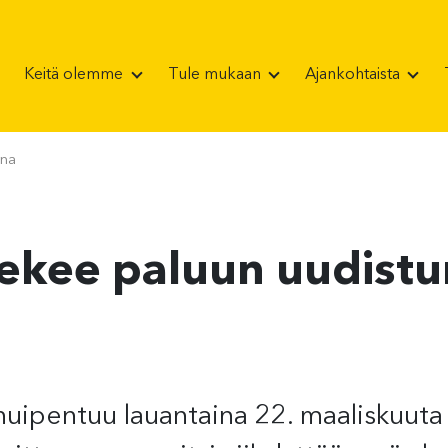
Keitä olemme
Tule mukaan
Ajankohtaista
ena
ekee paluun uudist
uipentuu lauantaina 22. maaliskuuta