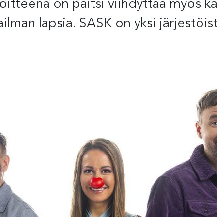
oitteena on paitsi viihdyttää myös k
man lapsia. SASK on yksi järjestöist