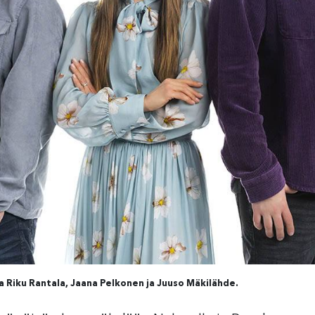
 Riku Rantala, Jaana Pelkonen ja Juuso Mäkilähde.