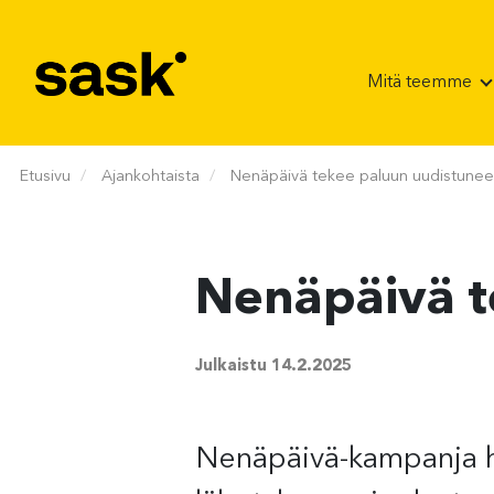
Hyppää sisältöön
Mitä teemme
Etusivu
Ajankohtaista
Nenäpäivä tekee paluun uudistune
Nenäpäivä t
Julkaistu
14.2.2025
Nenäpäivä-kampanja h