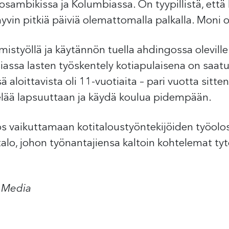
 Mosambikissa ja Kolumbiassa. On tyypillistä, että
yvin pitkiä päiviä olemattomalla palkalla. Moni 
mistyöllä ja käytännön tuella ahdingossa oleville 
siassa lasten työskentely kotiapulaisena on sa
 aloittavista oli 11-vuotiaita – pari vuotta sitt
 elää lapsuuttaan ja käydä koulua pidempään.
s vaikuttamaan kotitaloustyöntekijöiden työolos
talo, johon työnantajiensa kaltoin kohtelemat tyt
n Media