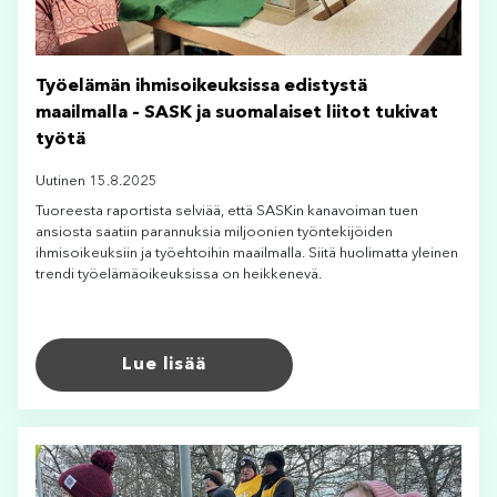
Työelämän ihmisoikeuksissa edistystä
maailmalla – SASK ja suomalaiset liitot tukivat
työtä
Uutinen 15.8.2025
Tuoreesta raportista selviää, että SASKin kanavoiman tuen
ansiosta saatiin parannuksia miljoonien työntekijöiden
ihmisoikeuksiin ja työehtoihin maailmalla. Siitä huolimatta yleinen
trendi työelämäoikeuksissa on heikkenevä.
Lue lisää