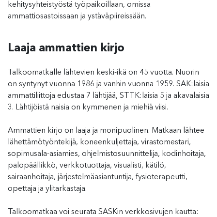
kehitysyhteistyöstä työpaikoillaan, omissa
ammattiosastoissaan ja ystäväpiireissään.
Laaja ammattien kirjo
Talkoomatkalle lähtevien keski-ikä on 45 vuotta. Nuorin
on syntynyt vuonna 1986 ja vanhin vuonna 1959. SAK:laisia
ammattiliittoja edustaa 7 lähtijää, STTK:laisia 5 ja akavalaisia
3. Lähtijöistä naisia on kymmenen ja miehiä viisi.
Ammattien kirjo on laaja ja monipuolinen. Matkaan lähtee
lähettämötyöntekijä, koneenkuljettaja, virastomestari,
sopimusala-asiamies, ohjelmistosuunnittelija, kodinhoitaja,
palopäällikkö, verkkotuottaja, visualisti, kätilö,
sairaanhoitaja, järjestelmäasiantuntija, fysioterapeutti,
opettaja ja ylitarkastaja.
Talkoomatkaa voi seurata SASKin verkkosivujen kautta: