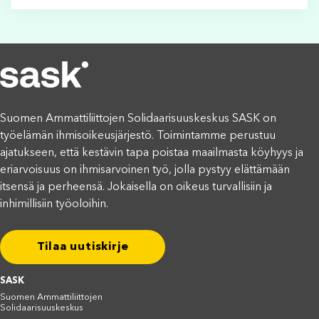
Suomen Ammattiliittojen Solidaarisuuskeskus SASK on
työelämän ihmisoikeusjärjestö. Toimintamme perustuu
ajatukseen, että kestävin tapa poistaa maailmasta köyhyys ja
eriarvoisuus on ihmisarvoinen työ, jolla pystyy elättämään
itsensä ja perheensä. Jokaisella on oikeus turvallisiin ja
inhimillisiin työoloihin.
Tilaa uutiskirje
SASK
Suomen Ammattiliittojen
Solidaarisuuskeskus