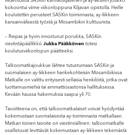
viidentoista SASKin kannatusjäsenen ja ay-aktiivin joukko
kokoontui viime viikonloppuna Kiljavan opistolla. Heille
koulutettiin perusteet SASKin toiminnasta, ay-liikkeen
kansainvälisestä työstä ja Mosambikin kulttuurista.
–
Reipas ja hyvin innostunut porukka, SASKin
viestintäpäällikkö
Jukka Pääkkönen
totesi
koulutusviikonlopun päätteeksi.
Talkoomatkajoukkue lähtee tutustumaan SASKin ja
suomalaisen ay-liikkeen hankekohteisiin Mosambikissa.
Matkalle on valittu erityisesti sellaisia henkilöitä, jotka ovat
luottamusmiehiä tai ammattiosastonsa hallituksessa.
Kevään haussa hakemuksia saapui yli 70.
Tavoitteena on, että talkoomatkalaiset voivat hyödyntää
kokemustaan suomalaisesta ay-toiminnasta matkallaan.
Matkan toinen tavoite on viestinnällinen: talkoomatkalle
osallistuvat levittävät kokemustaan ay-liikkeen tekemästä