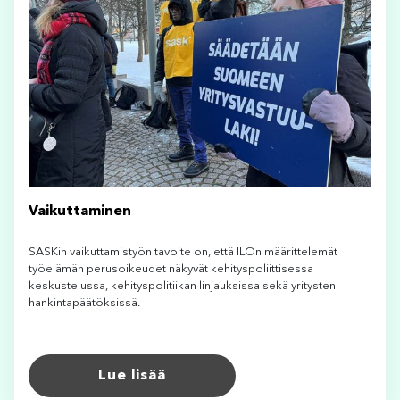
Vaikuttaminen
SASKin vaikuttamistyön tavoite on, että ILOn määrittelemät
työelämän perusoikeudet näkyvät kehityspoliittisessa
keskustelussa, kehityspolitiikan linjauksissa sekä yritysten
hankintapäätöksissä.
Lue lisää