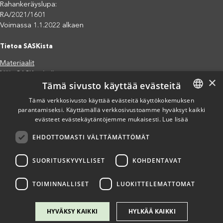
Rahankeräyslupa:
RA/2021/1601
Voimassa 1.1.2022 alkaen
Tietoa SASKista
Materiaalit
Näin SASK toimii
×
Tämä sivusto käyttää evästeitä
Jäsenjärjestöt
Saavutettavuusseloste
Tämä verkkosivusto käyttää evästeitä käyttökokemuksen
parantamiseksi. Käyttämällä verkkosivustoamme hyväksyt kaikki
FINNISH
Tietosuojaseloste
evästeet evästekäytäntöjemme mukaisesti.
Lue lisää
Eettiset periaatteet (pdf)
ENGLISH
Miten voit auttaa?
EHDOTTOMASTI VÄLTTÄMÄTTÖMÄT
SPANISH
Lahjoita
Osallistu
SUORITUSKYVYLLISET
KOHDENTAVAT
Liity kannatusjäseneksi
Ilmoita väärinkäytösepäilystä
TOIMINNALLISET
LUOKITTELEMATTOMAT
HYVÄKSY KAIKKI
HYLKÄÄ KAIKKI