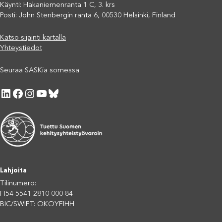
Käynti: Hakaniemenranta 1 C, 3. krs
Posti: John Stenbergin ranta 6, 00530 Helsinki, Finland
Katso sijainti kartalla
Yhteystiedot
Seuraa SASKia somessa
LinkedIn
Facebook
Instagram
YouTube
Bluesky
Lahjoita
Tilinumero:
FI54 5541 2810 000 84
BIC/SWIFT: OKOYFIHH