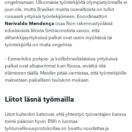
ongelmanaan. Ulkomaisia työntekijöitä olympiatyömailla ei
juuri ole, mutta Brasilian muista osavaltioista on tullut
runsaasti yrityksiä työntekijöineen. Koordinaattori
Nerivaldo Mendonça
osaa Rion rakennustyöläisiä
edustavasta liitosta Sintraconstista sanoo, että
alihankkijayrityksissä palkat ovat usein myöhässä tai
työntekijöillä on muita ongelmia.
– Esimerkiksi pohjois- ja koillisbrasilialaisissa yrityksissä
palkat ovat alhaisemmat kuin Riossa, eivätkä riitä
elämiseen täällä. Meidän pitää varmistaa, että työntekijöille
maksetaan paikallisen taulukon mukaan.
Liitot läsnä työmailla
Liitot kuitenkin katsovat, että yhteistyö työnantajien kanssa
toimii pääosin hyvin. BWI:n luomaa
työturvallisuusprotokollaa on luvattu noudattaa ja