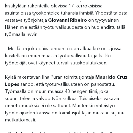
kisakylään rakenteilla olevissa 17-kerroksisissa
asuintaloissa työskentelee tuhansia ihmisiä. Yhdestä talosta
vastaava työnjohtaja
Giovanni Ribeiro
on tyytyväinen.
Hänen mielestään työturvallisuudesta on huolehdittu tällä
työmaalla hyvin.
– Meillä on joka päivä ennen töiden alkua kokous, jossa
käsitellään muun muassa työturvallisuutta, ja kaikki
työntekijät ovat käyneet turvallisuuskoulutuksen.
Kylää rakentavan Ilha Puran toimitusjohtaja
Mauricio Cruz
Lopes
sanoo, että työturvallisuuteen on panostettu.
Työmaalla on muun muassa 40 hengen tiimi, joka
suunnittelee ja valvoo työn kulkua. Toistaiseksi vakavia
onnettomuuksia ei ole sattunut. Muutenkin yhteistyö
työntekijöiden kanssa on toimitusjohtajan mukaan sujunut
mutkattomasti.