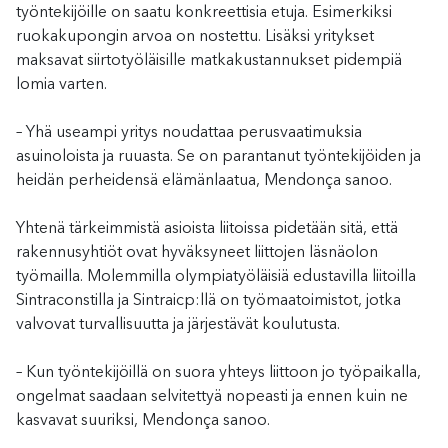
työntekijöille on saatu konkreettisia etuja. Esimerkiksi
ruokakupongin arvoa on nostettu. Lisäksi yritykset
maksavat siirtotyöläisille matkakustannukset pidempiä
lomia varten.
– Yhä useampi yritys noudattaa perusvaatimuksia
asuinoloista ja ruuasta. Se on parantanut työntekijöiden ja
heidän perheidensä elämänlaatua, Mendonça sanoo.
Yhtenä tärkeimmistä asioista liitoissa pidetään sitä, että
rakennusyhtiöt ovat hyväksyneet liittojen läsnäolon
työmailla. Molemmilla olympiatyöläisiä edustavilla liitoilla
Sintraconstilla ja Sintraicp:llä on työmaatoimistot, jotka
valvovat turvallisuutta ja järjestävät koulutusta.
– Kun työntekijöillä on suora yhteys liittoon jo työpaikalla,
ongelmat saadaan selvitettyä nopeasti ja ennen kuin ne
kasvavat suuriksi, Mendonça sanoo.