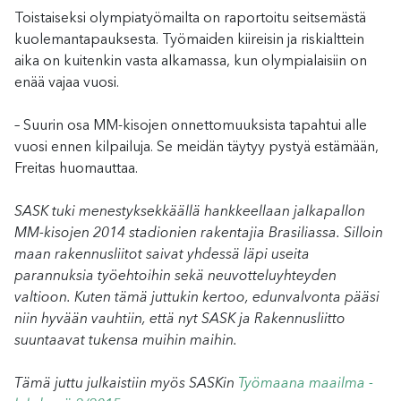
Toistaiseksi olympiatyömailta on raportoitu seitsemästä
kuolemantapauksesta. Työmaiden kiireisin ja riskialttein
aika on kuitenkin vasta alkamassa, kun olympialaisiin on
enää vajaa vuosi.
– Suurin osa MM-kisojen onnettomuuksista tapahtui alle
vuosi ennen kilpailuja. Se meidän täytyy pystyä estämään,
Freitas huomauttaa.
SASK tuki menestyksekkäällä hankkeellaan jalkapallon
MM-kisojen 2014 stadionien rakentajia Brasiliassa. Silloin
maan rakennusliitot saivat yhdessä läpi useita
parannuksia työehtoihin sekä neuvotteluyhteyden
valtioon. Kuten tämä juttukin kertoo, edunvalvonta pääsi
niin hyvään vauhtiin, että nyt SASK ja Rakennusliitto
suuntaavat tukensa muihin maihin.
Tämä juttu julkaistiin myös SASKin
Työmaana maailma -