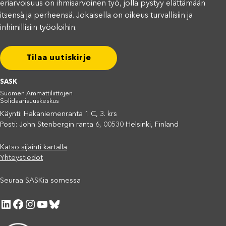
eriarvoisuus on ihmisarvoinen työ, jolla pystyy elättämään
itsensä ja perheensä. Jokaisella on oikeus turvallisiin ja
inhimillisiin työoloihin.
Tilaa uutiskirje
SASK
Suomen Ammattiliittojen
Solidaarisuuskeskus
Käynti: Hakaniemenranta 1 C, 3. krs
Posti: John Stenbergin ranta 6, 00530 Helsinki, Finland
Katso sijainti kartalla
Yhteystiedot
Seuraa SASKia somessa
LinkedIn
Facebook
Instagram
YouTube
Bluesky