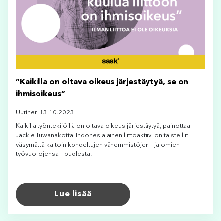
”Kaikilla on oltava oikeus järjestäytyä, se on
ihmisoikeus”
Uutinen 13.10.2023
Kaikilla työntekijöillä on oltava oikeus järjestäytyä, painottaa
Jackie Tuwanakotta. Indonesialainen liittoaktiivi on taistellut
väsymättä kaltoin kohdeltujen vähemmistöjen – ja omien
työvuorojensa – puolesta.
Lue lisää