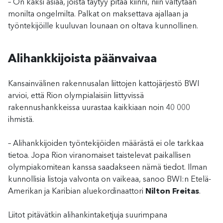
– On kaksi asiaa, joista täytyy pitää kiinni, niin vältytään
monilta ongelmilta. Palkat on maksettava ajallaan ja
työntekijöille kuuluvan lounaan on oltava kunnollinen.
Alihankkijoista päänvaivaa
Kansainvälinen rakennusalan liittojen kattojärjestö BWI
arvioi, että Rion olympialaisiin liittyvissä
rakennushankkeissa uurastaa kaikkiaan noin 40 000
ihmistä.
– Alihankkijoiden työntekijöiden määrästä ei ole tarkkaa
tietoa. Jopa Rion viranomaiset taistelevat paikallisen
olympiakomitean kanssa saadakseen nämä tiedot. Ilman
kunnollisia listoja valvonta on vaikeaa, sanoo BWI:n Etelä-
Amerikan ja Karibian aluekordinaattori
Nilton Freitas
.
Liitot pitävätkin alihankintaketjuja suurimpana