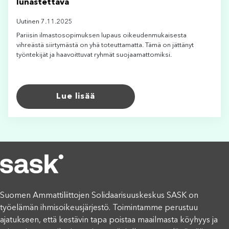
lunastettava
Uutinen 7.11.2025
Pariisin ilmastosopimuksen lupaus oikeudenmukaisesta
vihreästä siirtymästä on yhä toteuttamatta. Tämä on jättänyt
työntekijät ja haavoittuvat ryhmät suojaamattomiksi.
Lue lisää
Suomen Ammattiliittojen Solidaarisuuskeskus SASK on
työelämän ihmisoikeusjärjestö. Toimintamme perustuu
ajatukseen, että kestävin tapa poistaa maailmasta köyhyys ja