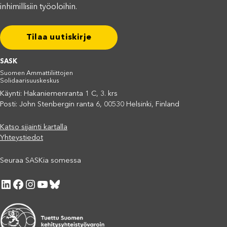
inhimillisiin työoloihin.
Tilaa uutiskirje
SASK
Suomen Ammattiliittojen
Solidaarisuuskeskus
Käynti: Hakaniemenranta 1 C, 3. krs
Posti: John Stenbergin ranta 6, 00530 Helsinki, Finland
Katso sijainti kartalla
Yhteystiedot
Seuraa SASKia somessa
LinkedIn
Facebook
Instagram
YouTube
Bluesky