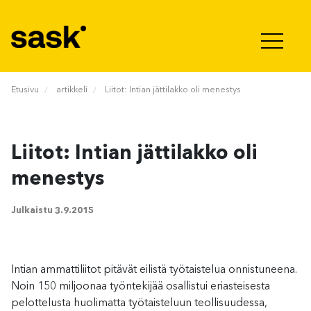
Hyppää sisältöön
Etusivu
artikkeli
Liitot: Intian jättilakko oli menestys
Liitot: Intian jättilakko oli
menestys
Julkaistu
3.9.2015
Intian ammattiliitot pitävät eilistä työtaistelua onnistuneena.
Noin 150 miljoonaa työntekijää osallistui eriasteisesta
pelottelusta huolimatta työtaisteluun teollisuudessa,