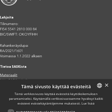
Lahjoita
Tilinumero:
FI54 5541 2810 000 84
BIC/SWIFT: OKOYFIHH
Rahankeräyslupa:
RA/2021/1601
Voimassa 1.1.2022 alkaen
Tietoa SASKista
Materiaalit
Näin SASK toimii
×
Tämä sivusto käyttää evästeitä
Jäsenjärjestöt
Saavutettavuusseloste
Tämä verkkosivusto käyttää evästeitä käyttökokemuksen
parantamiseksi. Käyttämällä verkkosivustoamme hyväksyt kaikki
FINNISH
Tietosuojaseloste
evästeet evästekäytäntöjemme mukaisesti.
Lue lisää
Eettiset periaatteet (pdf)
ENGLISH
Miten voit auttaa?