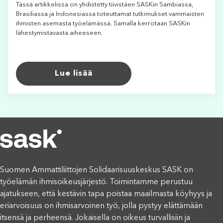
Tässä artikkelissa on yhdistetty tiivistäen SASKin Sambiassa,
Brasiliassa ja Indonesiassa toteuttamat tutkimukset vammaisten
ihmisten asemasta työelämässä. Samalla kerrotaan SASKin
lähestymistavasta aiheeseen.
Lue lisää
Suomen Ammattiliittojen Solidaarisuuskeskus SASK on
työelämän ihmisoikeusjärjestö. Toimintamme perustuu
ajatukseen, että kestävin tapa poistaa maailmasta köyhyys ja
eriarvoisuus on ihmisarvoinen työ, jolla pystyy elättämään
itsensä ja perheensä. Jokaisella on oikeus turvallisiin ja