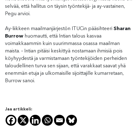
selvää, että hallitus on täysin työntekijä- ja ay-vastainen,
Pegu arvioi.
Ay-liikkeen maailmanjärjestön ITUCin pääsihteeri
Sharan
Burrow
huomautti, että Intian talous kasvaa
voimakkaammin kuin suurimmassa osassa maailman
maista. – Intian pitäisi keskittyä nostamaan ihmisiä pois
köyhyydestä ja varmistamaan työntekijöiden perheiden
taloudellinen turva sen sijaan, että varakkaat saavat yhä
enemmän etuja ja ulkomaisille sijoittajille kumarretaan,
Burrow sanoi.
Jaa artikkeli: