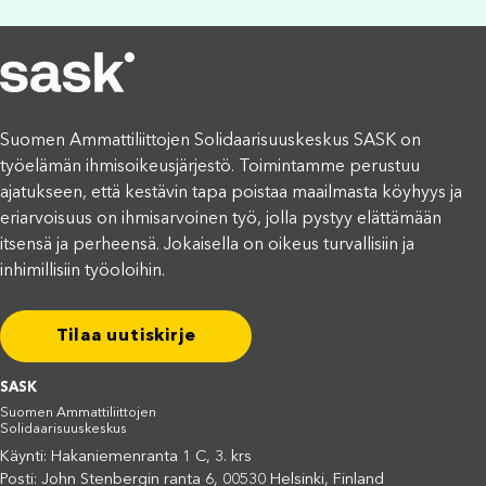
Suomen Ammattiliittojen Solidaarisuuskeskus SASK on
työelämän ihmisoikeusjärjestö. Toimintamme perustuu
ajatukseen, että kestävin tapa poistaa maailmasta köyhyys ja
eriarvoisuus on ihmisarvoinen työ, jolla pystyy elättämään
itsensä ja perheensä. Jokaisella on oikeus turvallisiin ja
inhimillisiin työoloihin.
Tilaa uutiskirje
SASK
Suomen Ammattiliittojen
Solidaarisuuskeskus
Käynti: Hakaniemenranta 1 C, 3. krs
Posti: John Stenbergin ranta 6, 00530 Helsinki, Finland