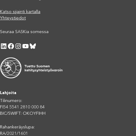
Katso sijainti kartalla
Yhteystiedot
Seuraa SASKia somessa
LinkedIn
Facebook
Instagram
YouTube
Bluesky
Lahjoita
Tilinumero:
FI54 5541 2810 000 84
BIC/SWIFT: OKOYFIHH
Rahankeräyslupa:
RA/2021/1601