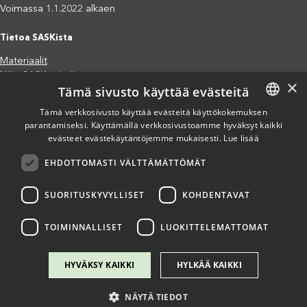
Voimassa 1.1.2022 alkaen
Tietoa SASKista
Materiaalit
Näin SASK toimii
×
Tämä sivusto käyttää evästeitä
Jäsenjärjestöt
Saavutettavuusseloste
Tämä verkkosivusto käyttää evästeitä käyttökokemuksen
parantamiseksi. Käyttämällä verkkosivustoamme hyväksyt kaikki
FINNISH
Tietosuojaseloste
evästeet evästekäytäntöjemme mukaisesti.
Lue lisää
Eettiset periaatteet (pdf)
ENGLISH
Miten voit auttaa?
EHDOTTOMASTI VÄLTTÄMÄTTÖMÄT
SPANISH
Lahjoita
Osallistu
SUORITUSKYVYLLISET
KOHDENTAVAT
Liity kannatusjäseneksi
Ilmoita väärinkäytösepäilystä
TOIMINNALLISET
LUOKITTELEMATTOMAT
HYVÄKSY KAIKKI
HYLKÄÄ KAIKKI
NÄYTÄ TIEDOT
Copyright @ SASK 2024