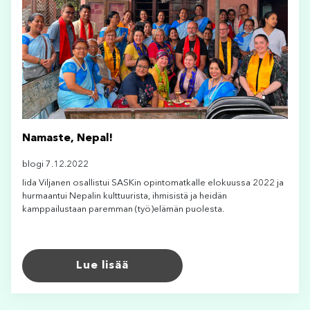
Namaste, Nepal!
blogi 7.12.2022
Iida Viljanen osallistui SASKin opintomatkalle elokuussa 2022 ja
hurmaantui Nepalin kulttuurista, ihmisistä ja heidän
kamppailustaan paremman (työ)elämän puolesta.
Lue lisää