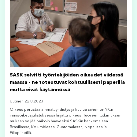
SASK selvitti työntekijöiden oikeudet viidessä
maassa – ne toteutuvat kohtuullisesti paperilla
mutta eivät käytännössä
Uutinen 22.8.2023
Oikeus perustaa ammattiyhdistys ja kuulua siihen on YK:n
ihmisoikeusjulistuksessa linjattu oikeus. Tuoreen tutkimuksen
mukaan se jää paikoin haaveeksi SASKin hankemaissa
Brasiliassa, Kolumbiassa, Guatemalassa, Nepalissa ja
Filippiineillä.