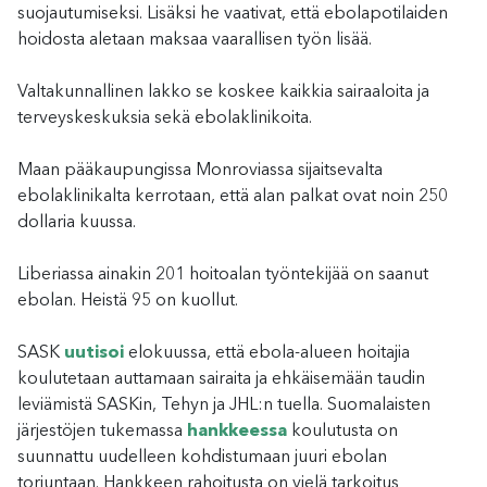
suojautumiseksi. Lisäksi he vaativat, että ebolapotilaiden
hoidosta aletaan maksaa vaarallisen työn lisää.
Valtakunnallinen lakko se koskee kaikkia sairaaloita ja
terveyskeskuksia sekä ebolaklinikoita.
Maan pääkaupungissa Monroviassa sijaitsevalta
ebolaklinikalta kerrotaan, että alan palkat ovat noin 250
dollaria kuussa.
Liberiassa ainakin 201 hoitoalan työntekijää on saanut
ebolan. Heistä 95 on kuollut.
SASK
uutisoi
elokuussa, että ebola-alueen hoitajia
koulutetaan auttamaan sairaita ja ehkäisemään taudin
leviämistä SASKin, Tehyn ja JHL:n tuella. Suomalaisten
järjestöjen tukemassa
hankkeessa
koulutusta on
suunnattu uudelleen kohdistumaan juuri ebolan
torjuntaan. Hankkeen rahoitusta on vielä tarkoitus