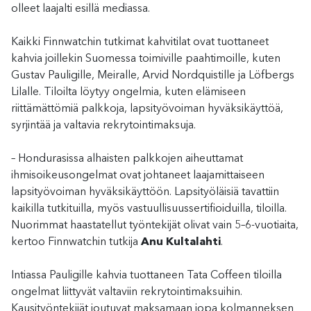
olleet laajalti esillä mediassa.
Kaikki Finnwatchin tutkimat kahvitilat ovat tuottaneet
kahvia joillekin Suomessa toimiville paahtimoille, kuten
Gustav Pauligille, Meiralle, Arvid Nordquistille ja Löfbergs
Lilalle. Tiloilta löytyy ongelmia, kuten elämiseen
riittämättömiä palkkoja, lapsityövoiman hyväksikäyttöä,
syrjintää ja valtavia rekrytointimaksuja.
– Hondurasissa alhaisten palkkojen aiheuttamat
ihmisoikeusongelmat ovat johtaneet laajamittaiseen
lapsityövoiman hyväksikäyttöön. Lapsityöläisiä tavattiin
kaikilla tutkituilla, myös vastuullisuussertifioiduilla, tiloilla.
Nuorimmat haastatellut työntekijät olivat vain 5–6-vuotiaita,
kertoo Finnwatchin tutkija
Anu Kultalahti
.
Intiassa Pauligille kahvia tuottaneen Tata Coffeen tiloilla
ongelmat liittyvät valtaviin rekrytointimaksuihin.
Kausityöntekijät joutuvat maksamaan jopa kolmanneksen