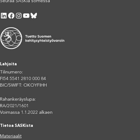
Seuraa SASKia somessa
LinkedIn
Facebook
Instagram
YouTube
Bluesky
Lahjoita
Tilinumero:
FI54 5541 2810 000 84
BIC/SWIFT: OKOYFIHH
Rahankeräyslupa:
RA/2021/1601
Voimassa 1.1.2022 alkaen
Tietoa SASKista
Materiaalit