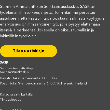
Suomen Ammattiliittojen Solidaarisuuskeskus SASK on
työelämän ihmisoikeusjärjestö. Toimintamme perustuu
ajatukseen, että kestävin tapa poistaa maailmasta köyhyys ja
eriarvoisuus on ihmisarvoinen työ, jolla pystyy elättämään
itsensä ja perheensä. Jokaisella on oikeus turvallisiin ja
inhimillisiin työoloihin.
Tilaa uutiskirje
SASK
Suomen Ammattiliittojen
Solidaarisuuskeskus
Käynti: Hakaniemenranta 1 C, 3. krs
Posti: John Stenbergin ranta 6, 00530 Helsinki, Finland
Katso sijainti kartalla
Yhteystiedot