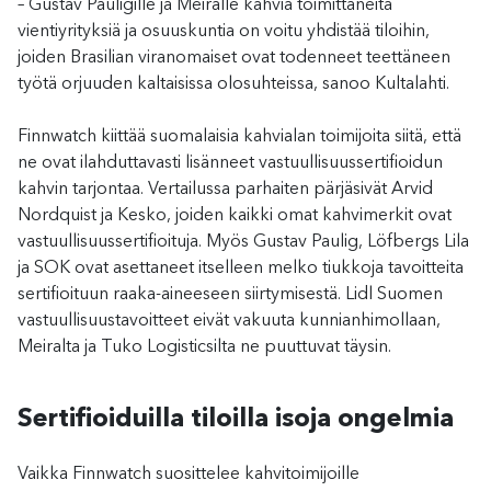
– Gustav Pauligille ja Meiralle kahvia toimittaneita
vientiyrityksiä ja osuuskuntia on voitu yhdistää tiloihin,
joiden Brasilian viranomaiset ovat todenneet teettäneen
työtä orjuuden kaltaisissa olosuhteissa, sanoo Kultalahti.
Finnwatch kiittää suomalaisia kahvialan toimijoita siitä, että
ne ovat ilahduttavasti lisänneet vastuullisuussertifioidun
kahvin tarjontaa. Vertailussa parhaiten pärjäsivät Arvid
Nordquist ja Kesko, joiden kaikki omat kahvimerkit ovat
vastuullisuussertifioituja. Myös Gustav Paulig, Löfbergs Lila
ja SOK ovat asettaneet itselleen melko tiukkoja tavoitteita
sertifioituun raaka-aineeseen siirtymisestä. Lidl Suomen
vastuullisuustavoitteet eivät vakuuta kunnianhimollaan,
Meiralta ja Tuko Logisticsilta ne puuttuvat täysin.
Sertifioiduilla tiloilla isoja ongelmia
Vaikka Finnwatch suosittelee kahvitoimijoille