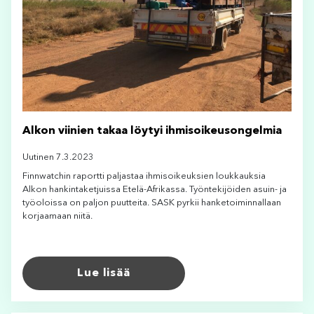
Alkon viinien takaa löytyi ihmisoikeusongelmia
Uutinen 7.3.2023
Finnwatchin raportti paljastaa ihmisoikeuksien loukkauksia
Alkon hankintaketjuissa Etelä-Afrikassa. Työntekijöiden asuin- ja
työoloissa on paljon puutteita. SASK pyrkii hanketoiminnallaan
korjaamaan niitä.
Lue lisää