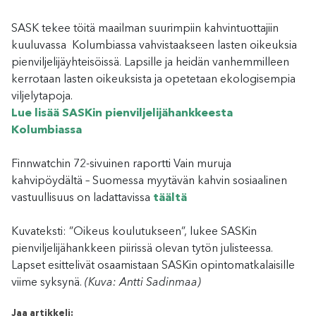
SASK tekee töitä maailman suurimpiin kahvintuottajiin
kuuluvassa Kolumbiassa vahvistaakseen lasten oikeuksia
pienviljelijäyhteisöissä. Lapsille ja heidän vanhemmilleen
kerrotaan lasten oikeuksista ja opetetaan ekologisempia
viljelytapoja.
Lue lisää SASKin pienviljelijähankkeesta
Kolumbiassa
Finnwatchin 72-sivuinen raportti Vain muruja
kahvipöydältä – Suomessa myytävän kahvin sosiaalinen
vastuullisuus on ladattavissa
täältä
Kuvateksti: ”Oikeus koulutukseen”, lukee SASKin
pienviljelijähankkeen piirissä olevan tytön julisteessa.
Lapset esittelivät osaamistaan SASKin opintomatkalaisille
viime syksynä.
(Kuva: Antti Sadinmaa)
Jaa artikkeli: