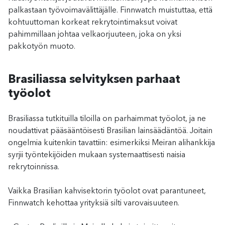
palkastaan työvoimavälittäjälle. Finnwatch muistuttaa, että
kohtuuttoman korkeat rekrytointimaksut voivat
pahimmillaan johtaa velkaorjuuteen, joka on yksi
pakkotyön muoto.
Brasiliassa selvityksen parhaat
työolot
Brasiliassa tutkituilla tiloilla on parhaimmat työolot, ja ne
noudattivat pääsääntöisesti Brasilian lainsäädäntöä. Joitain
ongelmia kuitenkin tavattiin: esimerkiksi Meiran alihankkija
syrjii työntekijöiden mukaan systemaattisesti naisia
rekrytoinnissa.
Vaikka Brasilian kahvisektorin työolot ovat parantuneet,
Finnwatch kehottaa yrityksiä silti varovaisuuteen.