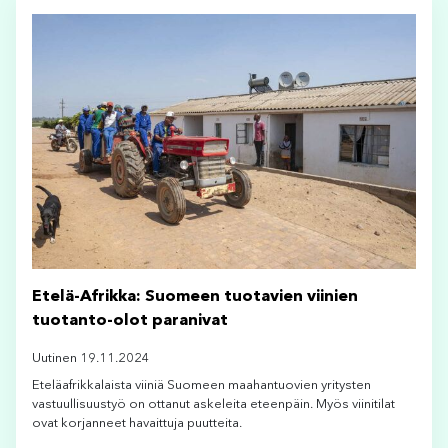
Etelä-Afrikka: Suomeen tuotavien viinien
tuotanto-olot paranivat
Uutinen 19.11.2024
Eteläafrikkalaista viiniä Suomeen maahantuovien yritysten
vastuullisuustyö on ottanut askeleita eteenpäin. Myös viinitilat
ovat korjanneet havaittuja puutteita.