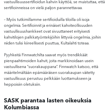
vastuullisuussertifioidun kahvin käyttöä, se muistuttaa, että
sertifioinneissa on vielä paljon parannettavaa.
– Myös tutkimillamme sertifioiduilla tiloilla oli isoja
ongelmia. Sertifioinnit ja erinäiset kahviteollisuuden
vastuullisuushankkeet ovat sivuuttaneet erityisesti
kahvitilojen palkkatyöntekijöihin liittyviä ongelmia, joihin
niiden tulisi kiireellisesti puuttua, Kultalahti toteaa.
Pyyhkeitä Finnwatchilta saavat myös trendikkäät
pienpaahtimoiden kahvit, joita markkinoidaan usein
vastuullisena ”suorakauppana”. Finnwatch katsoo, että
määritelmältään epämääräisen suorakaupan väitetty
vastuullisuus perustuu pelkkään luottamukseen ja
heppoisiin oletuksiin.
SASK parantaa lasten oikeuksia
Kolumbiassa