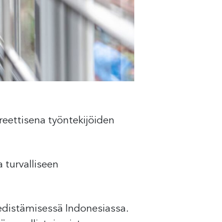
eettisena työntekijöiden
a turvalliseen
 edistämisessä Indonesiassa.