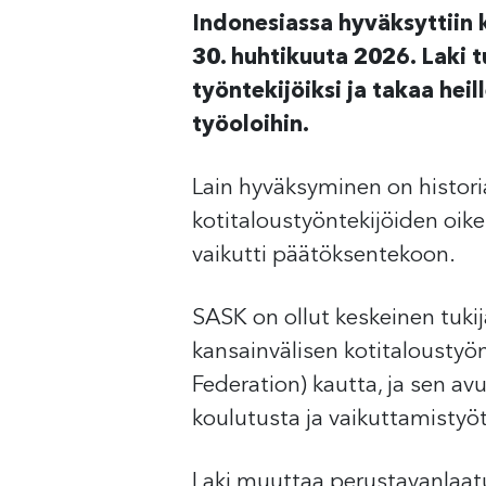
Indonesiassa hyväksyttiin 
30. huhtikuuta 2026. Laki t
työntekijöiksi ja takaa hei
työoloihin.
Lain hyväksyminen on historia
kotitaloustyöntekijöiden oik
vaikutti päätöksentekoon.
SASK on ollut keskeinen tuki
kansainvälisen kotitaloustyö
Federation) kautta, ja sen av
koulutusta ja vaikuttamistyöt
Laki muuttaa perustavanlaatuis