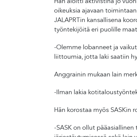
Hän aloitti aktivistina jo vu
oikeuksia ajavaan toimintaan
JALAPRTin kansallisena koord
työntekijöitä eri puolille ma
-Olemme lobanneet ja vaikutta
liittoumia, jotta laki saatiin 
Anggrainin mukaan lain merki
-Ilman lakia kotitaloustyöntek
Hän korostaa myös SASKin ro
-SASK on ollut pääasiallinen