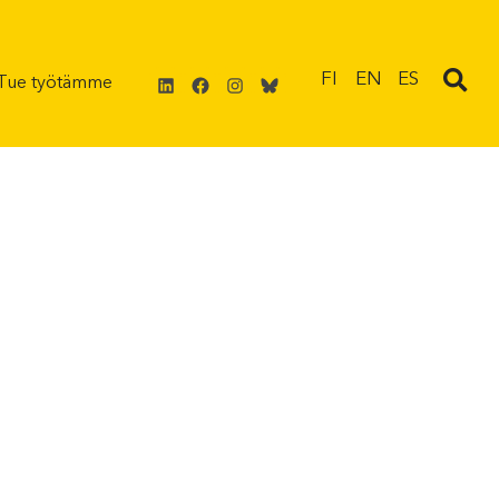
LinkedIn
Facebook
Instagram
Bluesky
FI
EN
ES
Tue työtämme