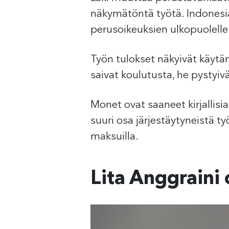
näkymätöntä työtä. Indonesia
perusoikeuksien ulkopuolelle 
Työn tulokset näkyivät käytän
saivat koulutusta, he pystyi
Monet ovat saaneet kirjallisia
suuri osa järjestäytyneistä t
maksuilla.
Lita Anggraini