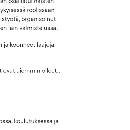
än osallistui naisten
Nykyisessä roolissaan
istyötä, organisoinut
en lain valmistelussa.
n ja koonneet laajoja
 ovat aiemmin olleet::
össä, koulutuksessa ja