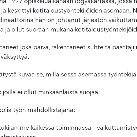
onna 1997 opiskeluaikanaanYogyakartassa, jossa h
 ja keskittyi kotitaloustyöntekijöiden asemaan. 
inaattorina hän on johtanut järjestön vaikuttam
ata ja ollut suoraan mukana kotitaloustyöntekijöid
neet joka päivä, rakentaneet suhteita päättäjii
hyväksyttyä.
tystä kuvaa se, millaisessa asemassa työntekijät
ijöillä ei ollut minkäänlaista suojaa.
olia työn mahdollistajana:
 tukijamme kaikessa toiminnassa – vaikuttamisty