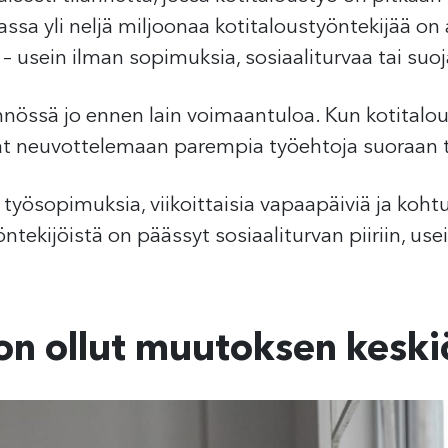
ssa yli neljä miljoonaa kotitaloustyöntekijää o
– usein ilman sopimuksia, sosiaaliturvaa tai suoja
nössä jo ennen lain voimaantuloa. Kun kotitaloust
vät neuvottelemaan parempia työehtoja suoraan 
 työsopimuksia, viikoittaisia vapaapäiviä ja kohtu
yöntekijöistä on päässyt sosiaaliturvan piiriin, u
 on ollut muutoksen keski