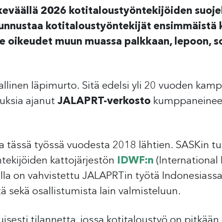
keväällä 2026 kotitaloustyöntekijöiden suojel
unnustaa kotitaloustyöntekijät ensimmäistä ke
lle oikeudet muun muassa palkkaan, lepoon, sos
llinen läpimurto. Sitä edelsi yli 20 vuoden kamp
euksia ajanut
JALAPRT-verkosto
kumppaneineen 
ja tässä työssä vuodesta 2018 lähtien. SASKin tu
ntekijöiden kattojärjestön
IDWF:n
(Internationa
ulla on vahvistettu JALAPRTin työtä Indonesiassa 
ä sekä osallistumista lain valmisteluun.
esti tilannetta, jossa kotitaloustyö on pitkään ol