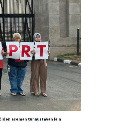
jöiden aseman tunnustavan lain