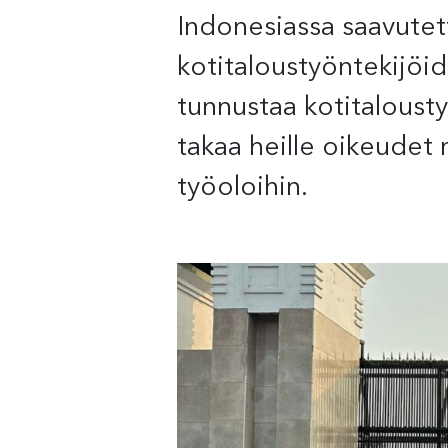
Indonesiassa saavutett
kotitaloustyöntekijöid
tunnustaa kotitaloustyö
takaa heille oikeudet 
työoloihin.