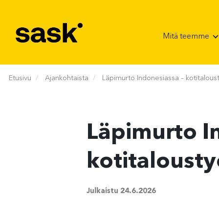
Hyppää sisältöön
Mitä teemme
Etusivu
Ajankohtaista
Läpimurto Indonesiassa – kotitaloust
Läpimurto I
kotitalousty
Julkaistu
24.6.2026