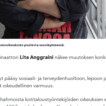
 ihmisoikeuksien puolesta vuosikymmeniä.
inaattori
Lita Anggraini
näkee muutoksen konkr
yt pääsy sosiaali- ja terveydenhuoltoon, lepoon j
t oikeudellinen varmuus.
ä hahmoista kotitaloustyöntekijöiden oikeuksien