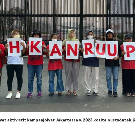
at aktivistit kampanjoivat Jakartassa v. 2023 kotitaloustyönteki