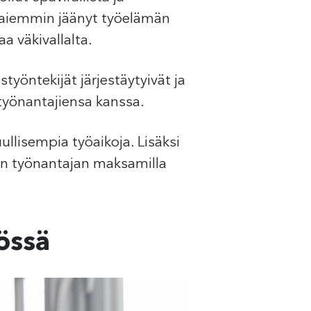
n aiemmin jäänyt työelämän
a väkivallalta.
yöntekijät järjestäytyivät ja
työnantajiensa kanssa.
ullisempia työaikoja. Lisäksi
sein työnantajan maksamilla
össä