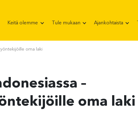
Keitä olemme
Tule mukaan
Ajankohtaista
yöntekijöille oma laki
ndonesiassa –
öntekijöille oma laki