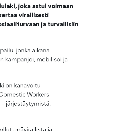
ulaki, joka astui voimaan
rtaa virallisesti
iaaliturvaan ja turvallisiin
pailu, jonka aikana
kampanjoi, mobilisoi ja
ki on kanavoitu
l Domestic Workers
– järjestäytymistä,
lut epävirallista ja