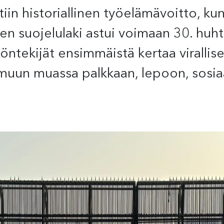
iin historiallinen työelämävoitto, ku
en suojelulaki astui voimaan 30. huht
ntekijät ensimmäistä kertaa virallises
muun muassa palkkaan, lepoon, sosiaali