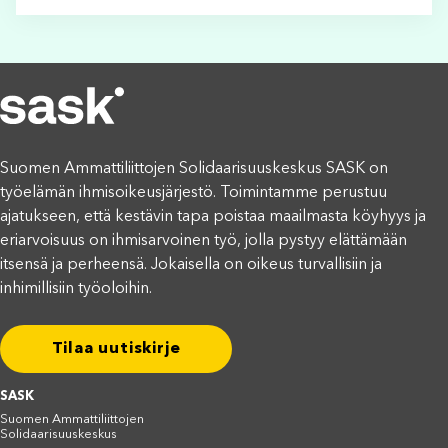
Suomen Ammattiliittojen Solidaarisuuskeskus SASK on
työelämän ihmisoikeusjärjestö. Toimintamme perustuu
ajatukseen, että kestävin tapa poistaa maailmasta köyhyys ja
eriarvoisuus on ihmisarvoinen työ, jolla pystyy elättämään
itsensä ja perheensä. Jokaisella on oikeus turvallisiin ja
inhimillisiin työoloihin.
Tilaa uutiskirje
SASK
Suomen Ammattiliittojen
Solidaarisuuskeskus