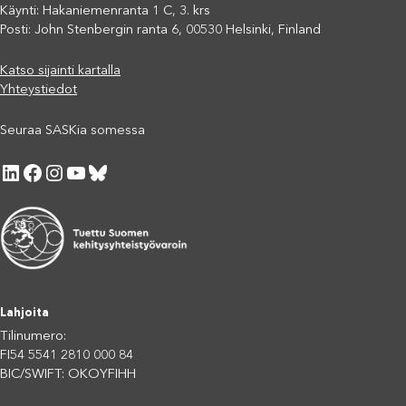
Käynti: Hakaniemenranta 1 C, 3. krs
Posti: John Stenbergin ranta 6, 00530 Helsinki, Finland
Katso sijainti kartalla
Yhteystiedot
Seuraa SASKia somessa
LinkedIn
Facebook
Instagram
YouTube
Bluesky
Lahjoita
Tilinumero:
FI54 5541 2810 000 84
BIC/SWIFT: OKOYFIHH