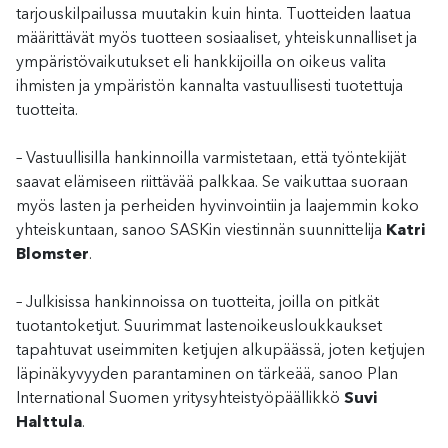
tarjouskilpailussa muutakin kuin hinta. Tuotteiden laatua
määrittävät myös tuotteen sosiaaliset, yhteiskunnalliset ja
ympäristövaikutukset eli hankkijoilla on oikeus valita
ihmisten ja ympäristön kannalta vastuullisesti tuotettuja
tuotteita.
– Vastuullisilla hankinnoilla varmistetaan, että työntekijät
saavat elämiseen riittävää palkkaa. Se vaikuttaa suoraan
myös lasten ja perheiden hyvinvointiin ja laajemmin koko
yhteiskuntaan, sanoo SASKin viestinnän suunnittelija
Katri
Blomster
.
– Julkisissa hankinnoissa on tuotteita, joilla on pitkät
tuotantoketjut. Suurimmat lastenoikeusloukkaukset
tapahtuvat useimmiten ketjujen alkupäässä, joten ketjujen
läpinäkyvyyden parantaminen on tärkeää, sanoo Plan
International Suomen yritysyhteistyöpäällikkö
Suvi
Halttula
.