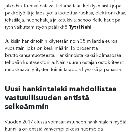
jalkoihin. Kunnat ostavat tietämättään kehitysmaista jopa
pakkotyöllä ja lapsityöllä tuotettua ruokaa, elektroniikkaa,
tekstiilejä, huonekaluja ja katukiviä, sanoo Reilu kauppa
ry:n vaikuttamistyön päällikkö
Tytti Nahi
.
Julkisiin hankintoihin käytetään noin 35 miljardia euroa
vuosittain, joka on keskimäärin 16 prosenttia
bruttokansantuotteesta. Hankinnoista kaksi kolmasosaa
tehdään kuntasektorilla. Näin suuren ostajan ostokriteerit
muokkaavat yritysten toimintatapoja hyvässä ja pahassa.
Uusi hankintalaki mahdollistaa
vastuullisuuden entistä
selkeämmin
Vuoden 2017 alussa voimaan astuneen hankintalain myötä
kunnilla on entistä vahvempi oikeus huomioida