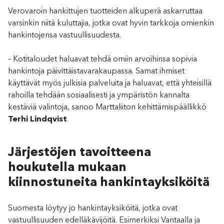
Verovaroin hankittujen tuotteiden alkuperä askarruttaa
varsinkin niitä kuluttajia, jotka ovat hyvin tarkkoja omienkin
hankintojensa vastuullisuudesta.
– Kotitaloudet haluavat tehdä omiin arvoihinsa sopivia
hankintoja päivittäistavarakaupassa. Samat ihmiset
käyttävät myös julkisia palveluita ja haluavat, että yhteisillä
rahoilla tehdään sosiaalisesti ja ympäristön kannalta
kestäviä valintoja, sanoo Marttaliiton kehittämispäällikkö
Terhi Lindqvist
.
Järjestöjen tavoitteena
houkutella mukaan
kiinnostuneita hankintayksiköitä
Suomesta löytyy jo hankintayksiköitä, jotka ovat
vastuullisuuden edelläkävijöitä. Esimerkiksi Vantaalla ja