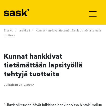
Hyppää sisältöön
Etusivu
artikkeli
Kunnat hankkivat tietämättään lapsityöllä tehtyjä
tuotteita
Kunnat hankkivat
tietämättään lapsityöllä
tehtyjä tuotteita
Julkaistu
21.9.2017
’- Ihmisoikeudet jäävät julkisissa hankinnoissa hintakilpailun