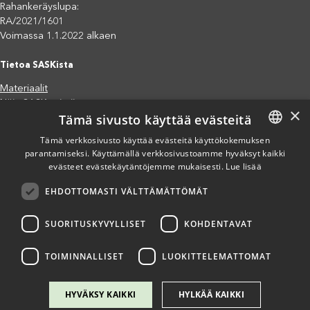
Rahankeräyslupa:
RA/2021/1601
Voimassa 1.1.2022 alkaen
Tietoa SASKista
Materiaalit
Näin SASK toimii
×
Tämä sivusto käyttää evästeitä
Jäsenjärjestöt
Saavutettavuusseloste
Tämä verkkosivusto käyttää evästeitä käyttökokemuksen
parantamiseksi. Käyttämällä verkkosivustoamme hyväksyt kaikki
FINNISH
Tietosuojaseloste
evästeet evästekäytäntöjemme mukaisesti.
Lue lisää
Eettiset periaatteet (pdf)
ENGLISH
Miten voit auttaa?
EHDOTTOMASTI VÄLTTÄMÄTTÖMÄT
SPANISH
Lahjoita
Osallistu
SUORITUSKYVYLLISET
KOHDENTAVAT
Liity kannatusjäseneksi
Ilmoita väärinkäytösepäilystä
TOIMINNALLISET
LUOKITTELEMATTOMAT
HYVÄKSY KAIKKI
HYLKÄÄ KAIKKI