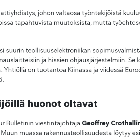
ttiyhdistys, johon valtaosa työntekijöistä kuulu
loissa tapahtuvista muutoksista, mutta työehtos
 suurin teollisuuselektroniikan sopimusvalmistaj
auslaitteisiin ja hissien ohjausjärjestelmiin. Se k
sa. Yhtiöllä on tuotantoa Kiinassa ja viidessä Eu
ä.
öillä huonot oltavat
r Bulletinin viestintäjohtaja
Geoffrey Crothalli
i. Muun muassa rakennusteollisuudesta löytyy es