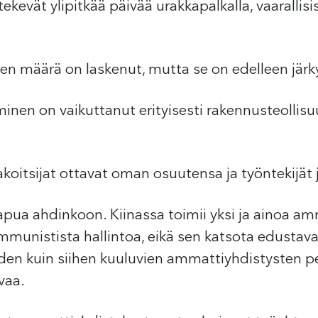
ekevät ylipitkää päivää urakkapalkalla, vaarallis
en määrä on laskenut, mutta se on edelleen järk
nen on vaikuttanut erityisesti rakennusteollisuu
rakoitsijat ottavat oman osuutensa ja työntekijät 
pua ahdinkoon. Kiinassa toimii yksi ja ainoa amm
munistista hallintoa, eikä sen katsota edustav
iden kuin siihen kuuluvien ammattiyhdistysten 
vaa.