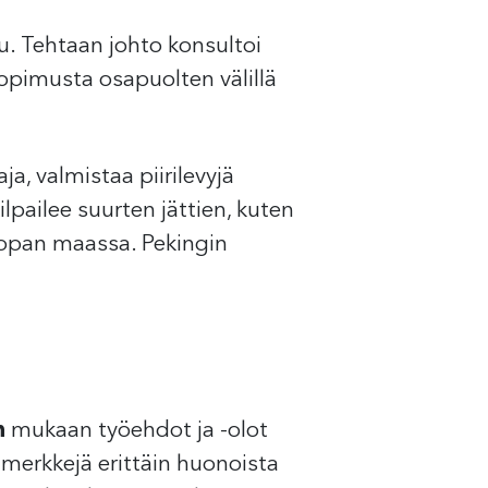
u. Tehtaan johto konsultoi
opimusta osapuolten välillä
a, valmistaa piirilevyjä
ilpailee suurten jättien, kuten
roopan maassa. Pekingin
n
mukaan työehdot ja -olot
imerkkejä erittäin huonoista