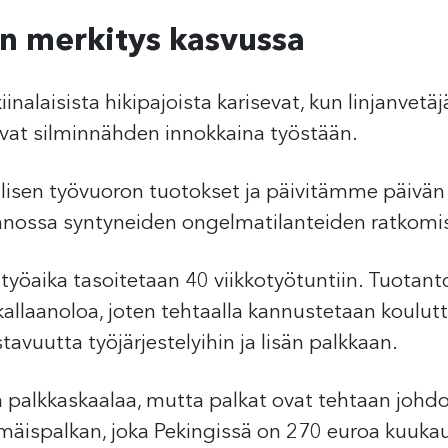
n merkitys kasvussa
nalaisista hikipajoista karisevat, kun linjanvetä
vat silminnähden innokkaina työstään.
en työvuoron tuotokset ja päivitämme päivän 
nnossa syntyneiden ongelmatilanteiden ratkomis
 työaika tasoitetaan 40 viikkotyötuntiin. Tuotant
aikallaanoloa, joten tehtaalla kannustetaan koul
tavuutta työjärjestelyihin ja lisän palkkaan.
sta palkkaskaalaa, mutta palkat ovat tehtaan johd
mmäispalkan, joka Pekingissä on 270 euroa kuuka