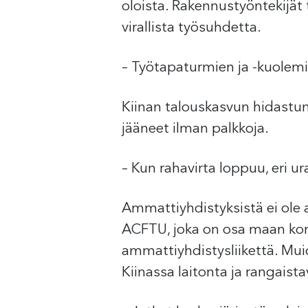
oloista. Rakennustyöntekijät t
virallista työsuhdetta.
– Työtapaturmien ja -kuolemi
Kiinan talouskasvun hidastumi
jääneet ilman palkkoja.
– Kun rahavirta loppuu, eri u
Ammattiyhdistyksistä ei ole a
ACFTU, joka on osa maan kom
ammattiyhdistysliikettä. Mu
Kiinassa laitonta ja rangaista