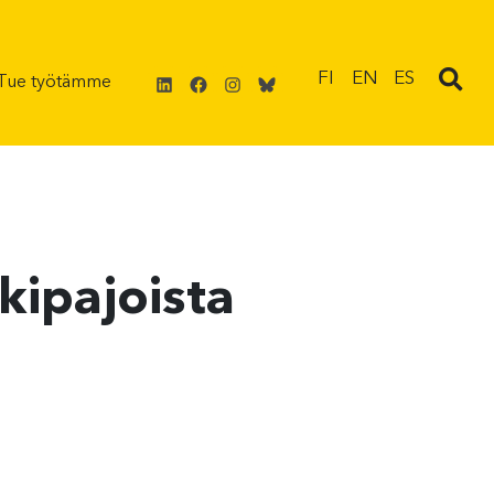
LinkedIn
Facebook
Instagram
Bluesky
FI
EN
ES
Tue työtämme
kipajoista