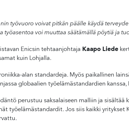
nnin työvuoro voivat pitkän päälle käydä terveyde
 ja työasentoa voi muuttaa säätämällä pöytiä ja tuo
mistavan Enicsin tehtaanjohtaja
Kaapo Liede
kert
samat kuin Lohjalla.
niikka-alan standardeja. Myös paikallinen lains
njassa globaalien työelämästandardien kanssa, 
ädäntö perustuu saksalaiseen malliin ja sisältää 
ät työelämästandardit. Jos siis kaikki yritykset K
rvattu.