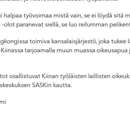
i halpaa työvoimaa mistä vain, se ei löydä sitä 
 -olot paranevat siellä, se luo reilumman pelikentä
kongissa toimiva kansalaisjärjestö, joka tukee la
r-Kiinassa tarjoamalla muun muassa oikeusapua 
t osallistuvat Kiinan työläisten laillisten oike
uskeskuksen SASKin kautta.
emi