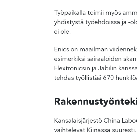
Työpaikalla toimii myös amma
yhdistystä työehdoissa ja -o
ei ole.
Enics on maailman viidenneksi
esimerkiksi sairaaloiden skann
Flextronicsin ja Jabilin kans
tehdas työllistää 670 henkilö
Rakennustyöntekij
Kansalaisjärjestö China Labou
vaihtelevat Kiinassa suurest