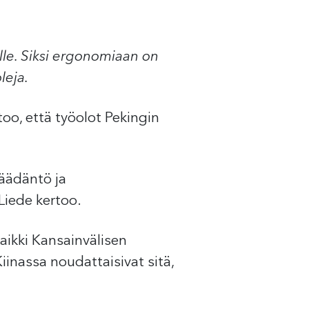
lle. Siksi ergonomiaan on
leja.
oo, että työolot Pekingin
äädäntö ja
Liede kertoo.
kaikki Kansainvälisen
iinassa noudattaisivat sitä,