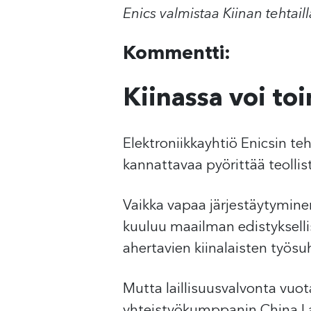
Enics valmistaa Kiinan tehtail
Kommentti:
Kiinassa voi toi
Elektroniikkayhtiö Enicsin te
kannattavaa pyörittää teolli
Vaikka vapaa järjestäytyminen
kuuluu maailman edistykselli
ahertavien kiinalaisten työsu
Mutta laillisuusvalvonta vuo
yhteistyökumppanin China La