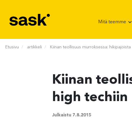
Hyppää sisältöön
Mitä teemme
Etusivu
artikkeli
Kiinan teollisuus murroksessa: hikipajoista 
Kiinan teoll
high techiin
Julkaistu
7.8.2015