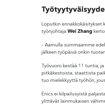
Työtyytyväisyyde
Loputkin ennakkokäsitykset kii
työnjohtaja
Wei Zhang
kerto
– Aamulla summaamme edellis
jälkeen työpäivä onkin tuota
Työvuoro kestää 11 tuntia, ja
pitkäkestoista, staattista p
tuo mielekkyyttä työhön, jous
Enics ei kilpailusyistä palja
ylittävät lainmukaisen vähi