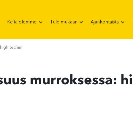
Keitä olemme
Tule mukaan
Ajankohtaista
high techiin
isuus murroksessa: hi