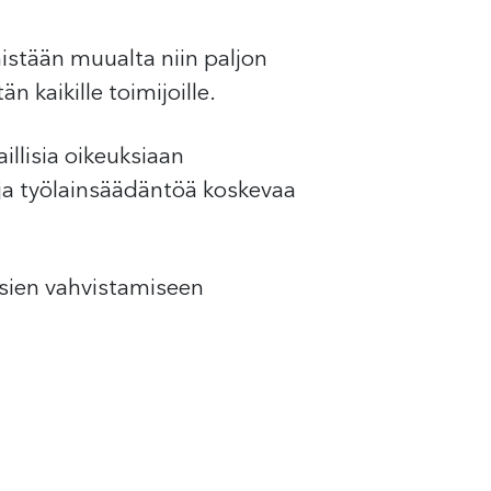
mistään muualta niin paljon
n kaikille toimijoille.
illisia oikeuksiaan
ja työlainsäädäntöä koskevaa
uksien vahvistamiseen