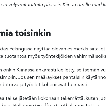
laan volyymituotteita pääosin Kiinan omille markki
mia toisinkin
hdas Pekingissä näyttää olevan esimerkki siitä, e
sta tuotantoa myös työntekijöiden vähimmäisoike
 onkin Kiinassa ankarasti kielletty, seitsemän vuo
simpiin. Jos sen määräykset pantaisiin käytännö
hdeturva ja työolot kohenisivat huimasti.
taa tai se jätetään kokonaan tekemättä, kuten ju
bour Bulletinin Geoffrey Crothall muistuttaa.