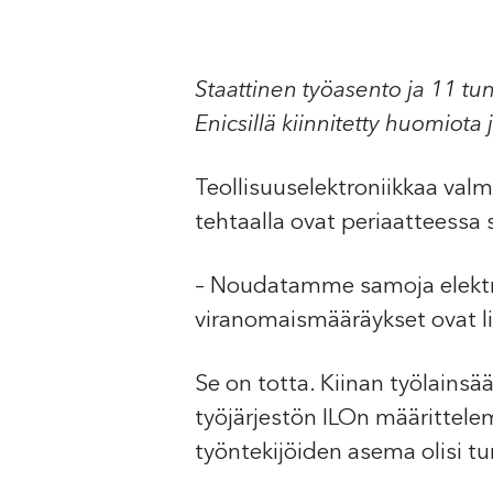
Staattinen työasento ja 11 tu
Enicsillä kiinnitetty huomiota
Teollisuuselektroniikkaa val
tehtaalla ovat periaatteessa 
– Noudatamme samoja elektro
viranomaismääräykset ovat li
Se on totta. Kiinan työlainsä
työjärjestön ILOn määrittelem
työntekijöiden asema olisi tu