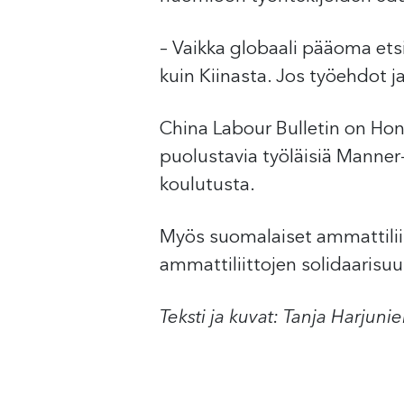
– Vaikka globaali pääoma etsi
kuin Kiinasta. Jos työehdot ja
China Labour Bulletin on Hong
puolustavia työläisiä Manne
koulutusta.
Myös suomalaiset ammattiliito
ammattiliittojen solidaarisu
Teksti ja kuvat: Tanja Harjuni