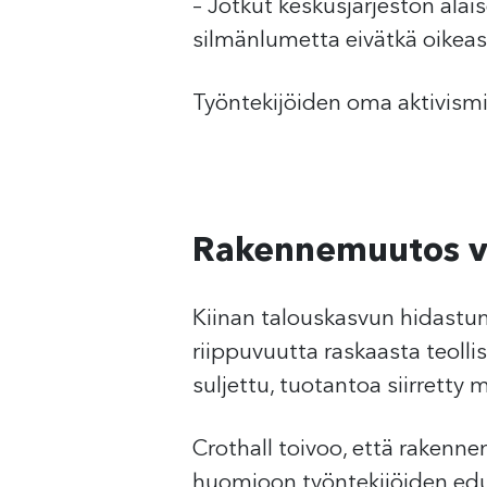
– Jotkut keskusjärjestön ala
silmänlumetta eivätkä oikeas
Työntekijöiden oma aktivismi 
Rakennemuutos vi
Kiinan talouskasvun hidastu
riippuvuutta raskaasta teol
suljettu, tuotantoa siirretty m
Crothall toivoo, että rakenn
huomioon työntekijöiden edu