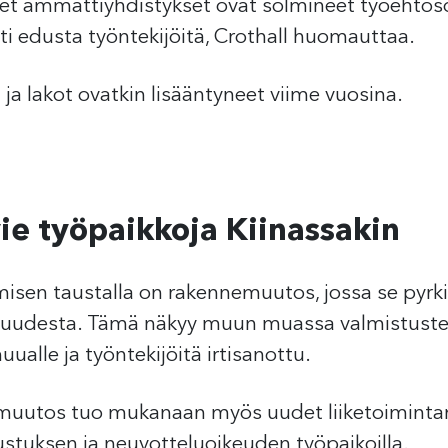
iset ammattiyhdistykset ovat solmineet työehto
ti edusta työntekijöitä, Crothall huomauttaa.
ja lakot ovatkin lisääntyneet viime vuosina.
e työpaikkoja Kiinassakin
misen taustalla on rakennemuutos, jossa se pyr
lisuudesta. Tämä näkyy muun muassa valmistusteo
uualle ja työntekijöitä irtisanottu.
emuutos tuo mukanaan myös uudet liiketoimintama
stuksen ja neuvotteluoikeuden työpaikoilla.