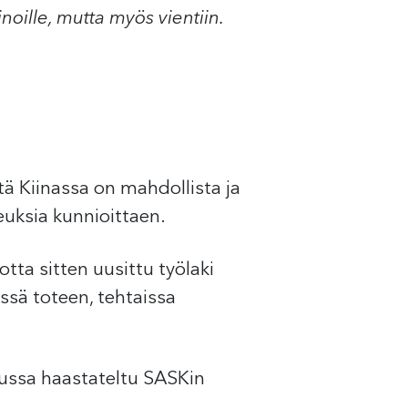
noille, mutta myös vientiin.
ttä Kiinassa on mahdollista ja
uksia kunnioittaen.
tta sitten uusittu työlaki
ssä toteen, tehtaissa
tussa haastateltu SASKin