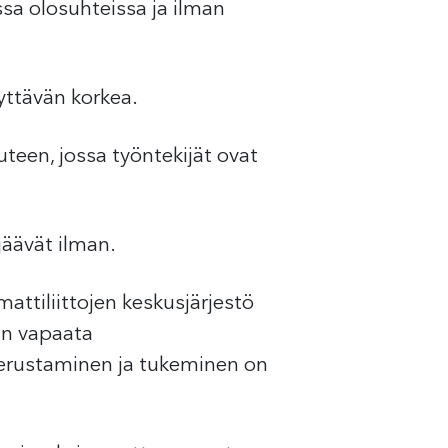
issa olosuhteissa ja ilman
yttävän korkea.
teen, jossa työntekijät ovat
jäävät ilman.
attiliittojen keskusjärjestö
an vapaata
perustaminen ja tukeminen on