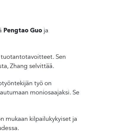
jä
Pengtao Guo
ja
tuotantotavoitteet. Sen
ta, Zhang selvittää.
otyöntekijän työ on
uttautumaan moniosaajaksi. Se
on mukaan kilpailukykyiset ja
udessa.