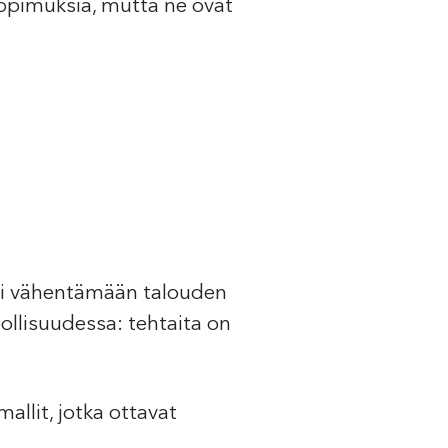
sopimuksia, mutta ne ovat
kii vähentämään talouden
llisuudessa: tehtaita on
llit, jotka ottavat