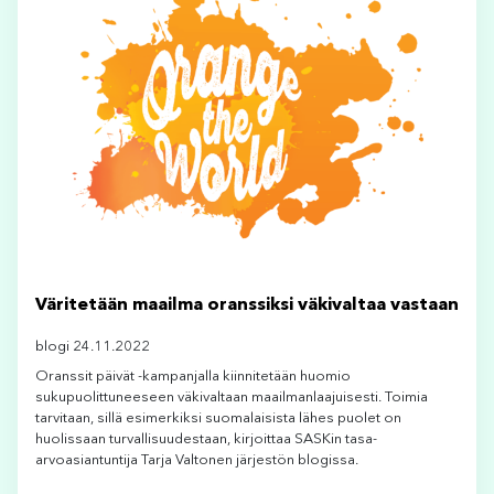
Väritetään maailma oranssiksi väkivaltaa vastaan
blogi 24.11.2022
Oranssit päivät -kampanjalla kiinnitetään huomio
sukupuolittuneeseen väkivaltaan maailmanlaajuisesti. Toimia
tarvitaan, sillä esimerkiksi suomalaisista lähes puolet on
huolissaan turvallisuudestaan, kirjoittaa SASKin tasa-
arvoasiantuntija Tarja Valtonen järjestön blogissa.