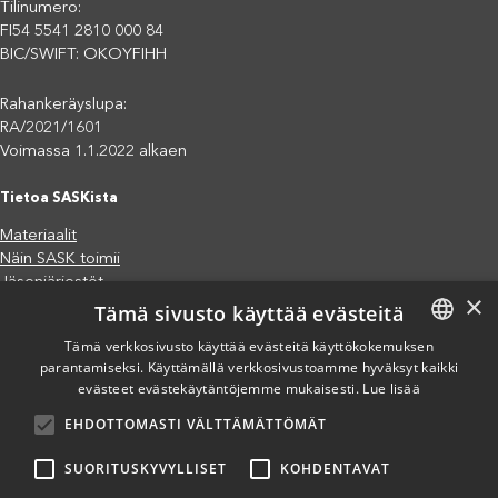
Tilinumero:
FI54 5541 2810 000 84
BIC/SWIFT: OKOYFIHH
Rahankeräyslupa:
RA/2021/1601
Voimassa 1.1.2022 alkaen
Tietoa SASKista
Materiaalit
Näin SASK toimii
Jäsenjärjestöt
×
Tämä sivusto käyttää evästeitä
Saavutettavuusseloste
Tietosuojaseloste
Tämä verkkosivusto käyttää evästeitä käyttökokemuksen
Eettiset periaatteet (pdf)
parantamiseksi. Käyttämällä verkkosivustoamme hyväksyt kaikki
FINNISH
Miten voit auttaa?
evästeet evästekäytäntöjemme mukaisesti.
Lue lisää
ENGLISH
Lahjoita
EHDOTTOMASTI VÄLTTÄMÄTTÖMÄT
SPANISH
Osallistu
Liity kannatusjäseneksi
SUORITUSKYVYLLISET
KOHDENTAVAT
Ilmoita väärinkäytösepäilystä