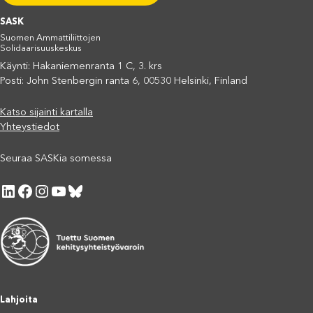
SASK
Suomen Ammattiliittojen
Solidaarisuuskeskus
Käynti: Hakaniemenranta 1 C, 3. krs
Posti: John Stenbergin ranta 6, 00530 Helsinki, Finland
Katso sijainti kartalla
Yhteystiedot
Seuraa SASKia somessa
LinkedIn
Facebook
Instagram
YouTube
Bluesky
Lahjoita