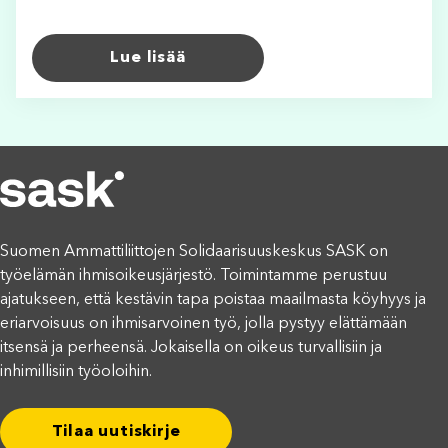
Lue lisää
Suomen Ammattiliittojen Solidaarisuuskeskus SASK on
työelämän ihmisoikeusjärjestö. Toimintamme perustuu
ajatukseen, että kestävin tapa poistaa maailmasta köyhyys ja
eriarvoisuus on ihmisarvoinen työ, jolla pystyy elättämään
itsensä ja perheensä. Jokaisella on oikeus turvallisiin ja
inhimillisiin työoloihin.
Tilaa uutiskirje