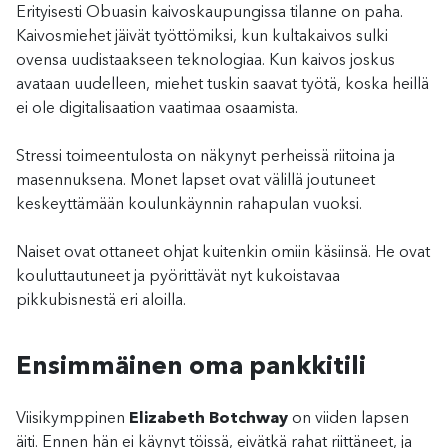
Erityisesti Obuasin kaivoskaupungissa tilanne on paha.
Kaivosmiehet jäivät työttömiksi, kun kultakaivos sulki
ovensa uudistaakseen teknologiaa. Kun kaivos joskus
avataan uudelleen, miehet tuskin saavat työtä, koska heillä
ei ole digitalisaation vaatimaa osaamista.
Stressi toimeentulosta on näkynyt perheissä riitoina ja
masennuksena. Monet lapset ovat välillä joutuneet
keskeyttämään koulunkäynnin rahapulan vuoksi.
Naiset ovat ottaneet ohjat kuitenkin omiin käsiinsä. He ovat
kouluttautuneet ja pyörittävät nyt kukoistavaa
pikkubisnestä eri aloilla.
Ensimmäinen oma pankkitili
Viisikymppinen
Elizabeth Botchway
on viiden lapsen
äiti. Ennen hän ei käynyt töissä, eivätkä rahat riittäneet, ja