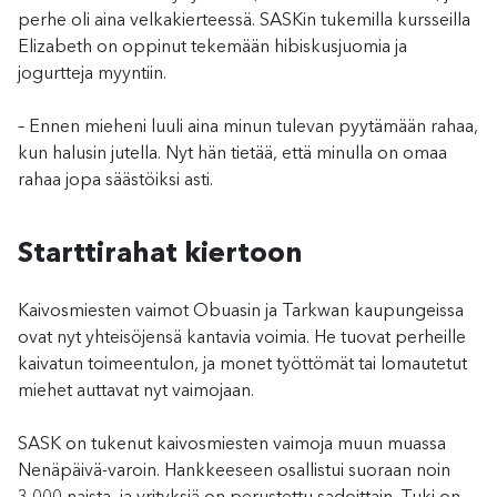
perhe oli aina velkakierteessä. SASKin tukemilla kursseilla
Elizabeth on oppinut tekemään hibiskusjuomia ja
jogurtteja myyntiin.
– Ennen mieheni luuli aina minun tulevan pyytämään rahaa,
kun halusin jutella. Nyt hän tietää, että minulla on omaa
rahaa jopa säästöiksi asti.
Starttirahat kiertoon
Kaivosmiesten vaimot Obuasin ja Tarkwan kaupungeissa
ovat nyt yhteisöjensä kantavia voimia. He tuovat perheille
kaivatun toimeentulon, ja monet työttömät tai lomautetut
miehet auttavat nyt vaimojaan.
SASK on tukenut kaivosmiesten vaimoja muun muassa
Nenäpäivä-varoin. Hankkeeseen osallistui suoraan noin