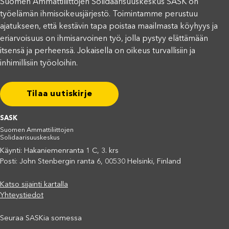
Suomen Ammattiliittojen Solidaarisuuskeskus SASK on
työelämän ihmisoikeusjärjestö. Toimintamme perustuu
ajatukseen, että kestävin tapa poistaa maailmasta köyhyys ja
eriarvoisuus on ihmisarvoinen työ, jolla pystyy elättämään
itsensä ja perheensä. Jokaisella on oikeus turvallisiin ja
inhimillisiin työoloihin.
Tilaa uutiskirje
SASK
Suomen Ammattiliittojen
Solidaarisuuskeskus
Käynti: Hakaniemenranta 1 C, 3. krs
Posti: John Stenbergin ranta 6, 00530 Helsinki, Finland
Katso sijainti kartalla
Yhteystiedot
Seuraa SASKia somessa