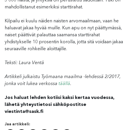
3 000 naista, ja yrityksiä on perustettu sadoittain. Tuki on
mahdollistanut esimerkiksi starttirahat.
Kilpailu ei kuulu näiden naisten arvomaailmaan, vaan he
haluavat jakaa hyvää muille. Kun apu on nyt päättymässä,
naiset päättivät palauttaa saamansa starttirahat
yhdistykselle 10 prosentin korolla, jotta sitä voidaan jakaa
seuraaville rohkeille aloittajille.
Teksti: Laura Ventä
Artikkeli julkaistu Työmaana maailma -lehdessä 2/2017,
jonka voit lukea verkossa
täällä
.
Jos haluat lehden kotiisi kaksi kertaa vuodessa,
lähetä yhteystietosi sähköpostitse
viestinta@sask.fi
Jaa artikkeli: