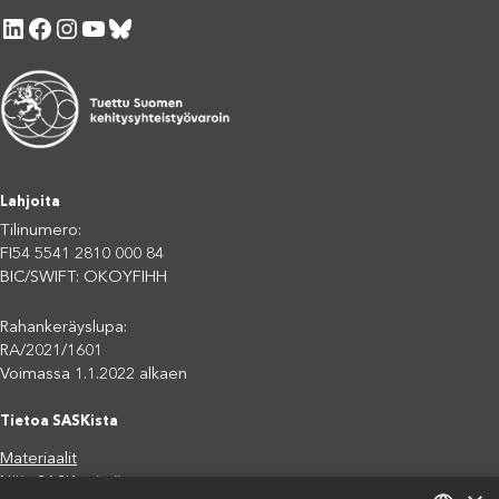
LinkedIn
Facebook
Instagram
YouTube
Bluesky
Lahjoita
Tilinumero:
FI54 5541 2810 000 84
BIC/SWIFT: OKOYFIHH
Rahankeräyslupa:
RA/2021/1601
Voimassa 1.1.2022 alkaen
Tietoa SASKista
Materiaalit
Näin SASK toimii