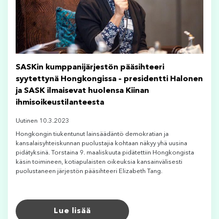
SASKin kumppanijärjestön pääsihteeri
syytettynä Hongkongissa – presidentti Halonen
ja SASK ilmaisevat huolensa Kiinan
ihmisoikeustilanteesta
Uutinen 10.3.2023
Hongkongin tiukentunut lainsäädäntö demokratian ja
kansalaisyhteiskunnan puolustajia kohtaan näkyy yhä uusina
pidätyksinä. Torstaina 9. maaliskuuta pidätettiin Hongkongista
käsin toimineen, kotiapulaisten oikeuksia kansainvälisesti
puolustaneen järjestön pääsihteeri Elizabeth Tang.
Lue lisää