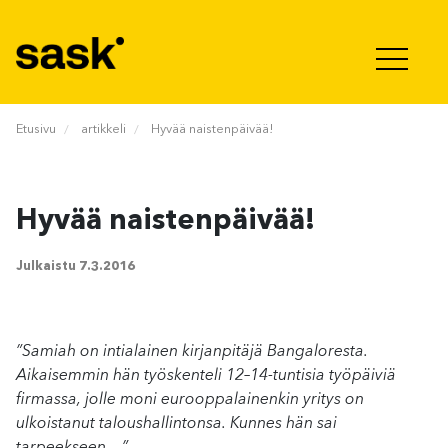
Hyppää sisältöön
Etusivu
artikkeli
Hyvää naistenpäivää!
Hyvää naistenpäivää!
Julkaistu
7.3.2016
”Samiah on intialainen kirjanpitäjä Bangaloresta.
Aikaisemmin hän työskenteli 12–14-tuntisia työpäiviä
firmassa, jolle moni eurooppalainenkin yritys on
ulkoistanut taloushallintonsa. Kunnes hän sai
tarpeekseen…”