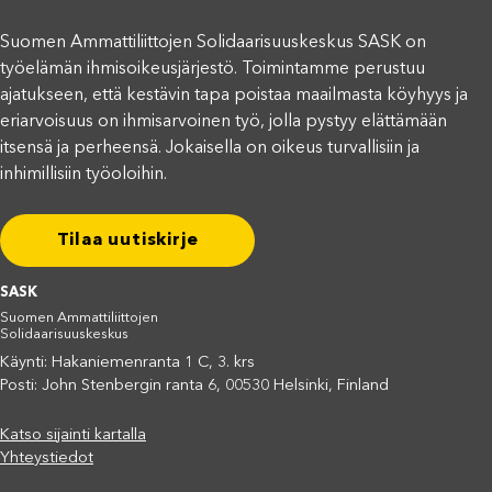
Suomen Ammattiliittojen Solidaarisuuskeskus SASK on
työelämän ihmisoikeusjärjestö. Toimintamme perustuu
ajatukseen, että kestävin tapa poistaa maailmasta köyhyys ja
eriarvoisuus on ihmisarvoinen työ, jolla pystyy elättämään
itsensä ja perheensä. Jokaisella on oikeus turvallisiin ja
inhimillisiin työoloihin.
Tilaa uutiskirje
SASK
Suomen Ammattiliittojen
Solidaarisuuskeskus
Käynti: Hakaniemenranta 1 C, 3. krs
Posti: John Stenbergin ranta 6, 00530 Helsinki, Finland
Katso sijainti kartalla
Yhteystiedot