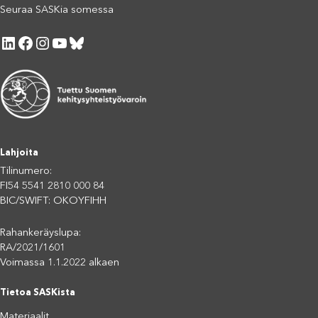
Seuraa SASKia somessa
LinkedIn
Facebook
Instagram
YouTube
Bluesky
Lahjoita
Tilinumero:
FI54 5541 2810 000 84
BIC/SWIFT: OKOYFIHH
Rahankeräyslupa:
RA/2021/1601
Voimassa 1.1.2022 alkaen
Tietoa SASKista
Materiaalit