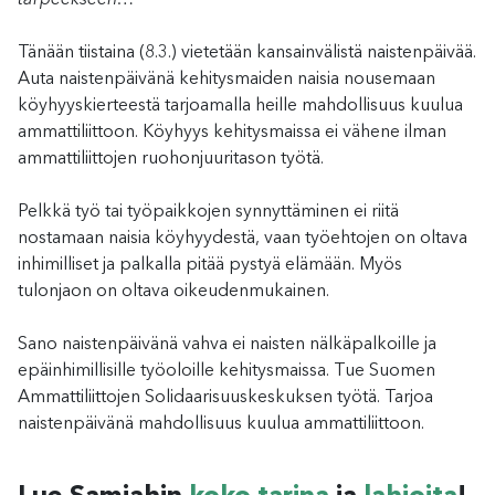
Tänään tiistaina (8.3.) vietetään kansainvälistä naistenpäivää.
Auta naistenpäivänä kehitysmaiden naisia nousemaan
köyhyyskierteestä tarjoamalla heille mahdollisuus kuulua
ammattiliittoon. Köyhyys kehitysmaissa ei vähene ilman
ammattiliittojen ruohonjuuritason työtä.
Pelkkä työ tai työpaikkojen synnyttäminen ei riitä
nostamaan naisia köyhyydestä, vaan työehtojen on oltava
inhimilliset ja palkalla pitää pystyä elämään. Myös
tulonjaon on oltava oikeudenmukainen.
Sano naistenpäivänä vahva ei naisten nälkäpalkoille ja
epäinhimillisille työoloille kehitysmaissa. Tue Suomen
Ammattiliittojen Solidaarisuuskeskuksen työtä. Tarjoa
naistenpäivänä mahdollisuus kuulua ammattiliittoon.