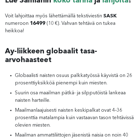
Lue Samiahin
koko tarina
ja
lahjoita
!
Voit lahjoittaa myös lähettämällä tekstiviestin
SASK
numeroon
16499
(10 €). Vahvan tehtävä on tukea
heikkoa!
Ay-liikkeen globaalit tasa-
arvohaasteet
Globaalisti naisten osuus palkkatyössä käyvistä on 26
prosenttiyksikköä pienempi kuin miesten.
Suurin osa maailman pätkä- ja silpputöistä lankeaa
naisten harteille.
Maailmanlaajuisesti naisten keskipalkat ovat 4–36
prosenttia matalampia kuin vastaavan tason tehtävissä
olevien miesten.
Maailman ammattiliittojen jäsenistä naisia on noin 40