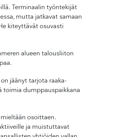
llä. Terminaalin työntekijät
uessa, mutta jatkavat samaan
 He kiteyttävät osuvasti
meren alueen talousliiton
ppaa.
on jäänyt tarjota raaka-
 sekä toimia dumppauspaikkana
a mieltään osoittaen.
tiiveille ja muistuttavat
ansallisten yhtiöiden vallan