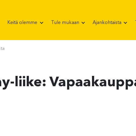
Keitä olemme
Tule mukaan
Ajankohtaista
sta
 ay-liike: Vapaakaupp