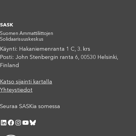
SASK
Suomen Ammattiliittojen
Solidaarisuuskeskus
Käynti: Hakaniemenranta 1 C, 3. krs
Posti: John Stenbergin ranta 6, 00530 Helsinki,
Finland
Katso sijainti kartalla
Yhteystiedot
Seuraa SASKia somessa
LinkedIn
Facebook
Instagram
YouTube
Bluesky