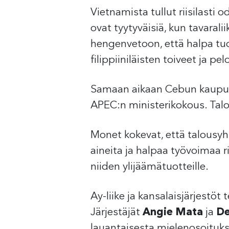
Vietnamista tullut riisilasti
ovat tyytyväisiä, kun tavara
hengenvetoon, että halpa tuont
filippiiniläisten toiveet ja p
Samaan aikaan Cebun kaupung
APEC:n ministerikokous. Tal
Monet kokevat, että talousyht
aineita ja halpaa työvoimaa r
niiden ylijäämätuotteille.
Ay-liike ja kansalaisjärjestö
Järjestäjät
Angie Mata
ja
De
lauantaisesta mielenosoitukse