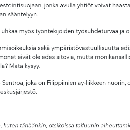
tointisuojaan, jonka avulla yhtiöt voivat haastaa
aan sääntelyyn.
hkaa myös työntekijöiden työsuhdeturvaa ja oi
hmisoikeuksia sekä ympäristövastuullisuutta edis
 monet eivät ole edes sitovia, mutta monikansall
lla? Mata kysyy.
Sentroa, joka on Filippiinien ay-liikkeen nuorin
eskusjärjestö.
ten, kuten tänäänkin, otsikoissa taifuunin aiheutta