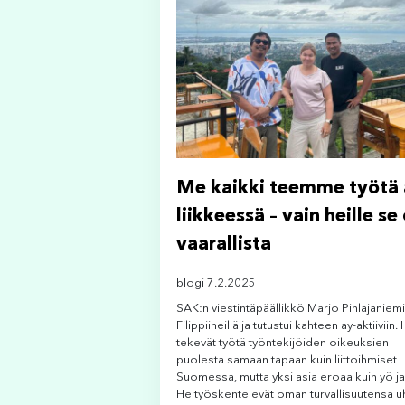
Me kaikki teemme työtä 
liikkeessä – vain heille se
vaarallista
blogi 7.2.2025
SAK:n viestintäpäällikkö Marjo Pihlajaniemi
Filippiineillä ja tutustui kahteen ay-aktiiviin.
tekevät työtä työntekijöiden oikeuksien
puolesta samaan tapaan kuin liittoihmiset
Suomessa, mutta yksi asia eroaa kuin yö ja
He työskentelevät oman turvallisuutensa uh