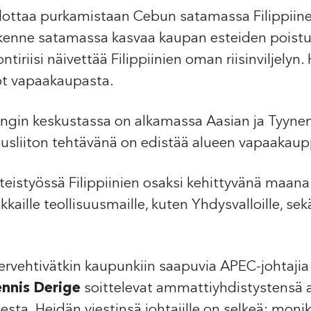
 odottaa purkamistaan Cebun satamassa Filippiinei
liikenne satamassa kasvaa kaupan esteiden poist
iriisi näivettää Filippiinien oman riisinviljelyn.
elot vapaakaupasta.
in keskustassa on alkamassa Aasian ja Tyynen
ousliiton tehtävänä on edistää alueen vapaakau
eistyössä Filippiinien osaksi kehittyvänä maana 
ikkaille teollisuusmaille, kuten Yhdysvalloille,
t tervehtivätkin kaupunkiin saapuvia APEC-johtaji
nnis Derige
soittelevat ammattiyhdistystensä ak
sta. Heidän viestinsä johtajille on selkeä: monik