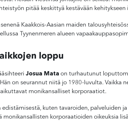
hteistyön pitää keskittyä kestävään kehitykseen 
n jäsenenä Kaakkois-Aasian maiden talousyhteisös
tellussa Tyynenmeren alueen vapaakauppasopim
aikkojen loppu
ääsihteeri
Josua Mata
on turhautunut loputtomii
än on seurannut niitä jo 1980-luvulta. Vaikka 
a vaikuttavat monikansalliset korporaatiot.
 edistämisestä, kuten tavaroiden, palveluiden j
ttä monikansallisten korporaatioiden oikeuksia lis