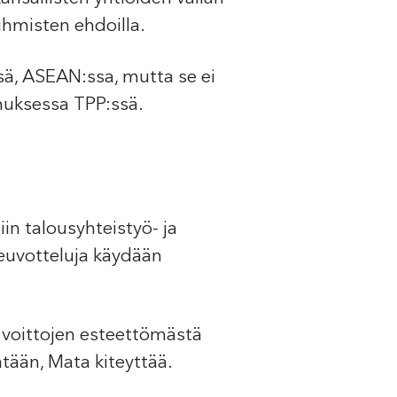
ihmisten ehdoilla.
sä, ASEAN:ssa, mutta se ei
uksessa TPP:ssä.
n talousyhteistyö- ja
neuvotteluja käydään
a voittojen esteettömästä
ätään, Mata kiteyttää.