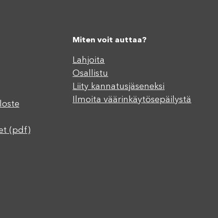
Miten voit auttaa?
Lahjoita
Osallistu
Liity kannatusjäseneksi
Ilmoita väärinkäytösepäilystä
loste
et (pdf)