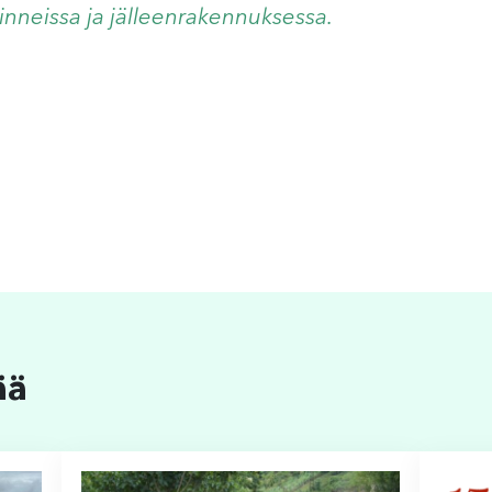
oinneissa ja jälleenrakennuksessa.
ää