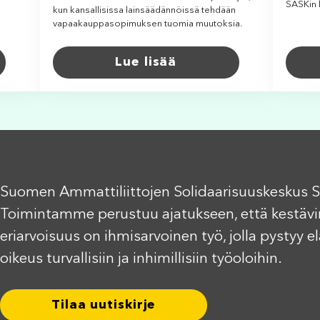
SASKin 
kun kansallisissa lainsäädännöissä tehdään
vapaakauppasopimuksen tuomia muutoksia.
Lue lisää
Suomen Ammattiliittojen Solidaarisuuskeskus S
Toimintamme perustuu ajatukseen, että kestävi
eriarvoisuus on ihmisarvoinen työ, jolla pystyy 
oikeus turvallisiin ja inhimillisiin työoloihin.
Tilaa uutiskirje