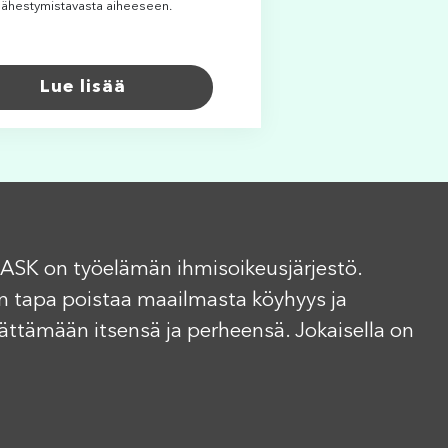
lähestymistavasta aiheeseen.
Lue lisää
ASK on työelämän ihmisoikeusjärjestö.
n tapa poistaa maailmasta köyhyys ja
elättämään itsensä ja perheensä. Jokaisella on