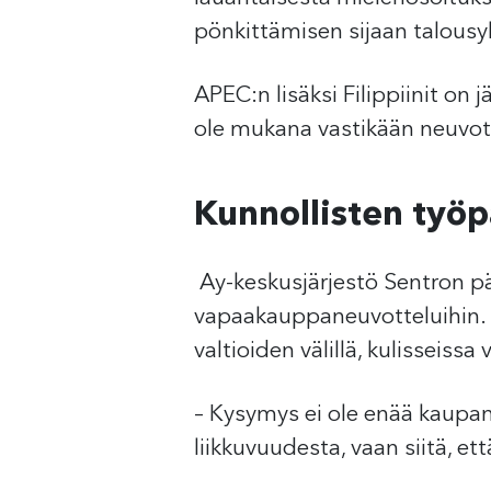
pönkittämisen sijaan talousy
APEC:n lisäksi Filippiinit o
ole mukana vastikään neuvo
Kunnollisten työp
Ay-keskusjärjestö Sentron p
vapaakauppaneuvotteluihin. H
valtioiden välillä, kulisseiss
– Kysymys ei ole enää kaupan
liikkuvuudesta, vaan siitä, e