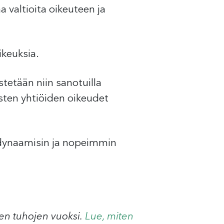
 valtioita oikeuteen ja
keuksia.
tetään niin sanotuilla
isten yhtiöiden oikeudet
, dynaamisin ja nopeimmin
mien tuhojen vuoksi.
Lue, miten