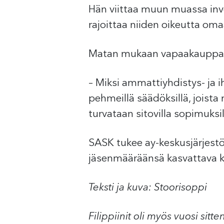
Hän viittaa muun muassa inves
rajoittaa niiden oikeutta om
Matan mukaan vapaakauppa u
– Miksi ammattiyhdistys- ja i
pehmeillä säädöksillä, joista
turvataan sitovilla sopimuksi
SASK tukee ay-keskusjärjestö 
jäsenmääräänsä kasvattava k
Teksti ja kuva: Stoorisoppi
Filippiinit oli myös vuosi sit