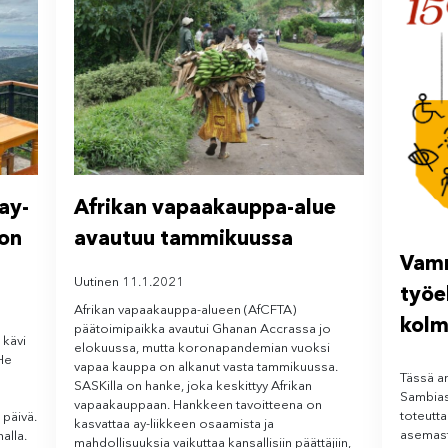
ay-
Afrikan vapaakauppa-alue
 on
avautuu tammikuussa
Vamm
Uutinen 11.1.2021
työe
Afrikan vapaakauppa-alueen (AfCFTA)
kolm
päätoimipaikka avautui Ghanan Accrassa jo
 kävi
elokuussa, mutta koronapandemian vuoksi
 He
vapaa kauppa on alkanut vasta tammikuussa.
Tässä ar
SASKilla on hanke, joka keskittyy Afrikan
Sambias
vapaakauppaan. Hankkeen tavoitteena on
toteutt
 päivä.
kasvattaa ay-liikkeen osaamista ja
asemast
alla.
mahdollisuuksia vaikuttaa kansallisiin päättäjiin,