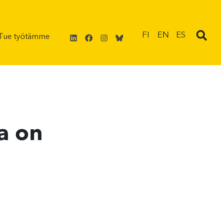
LinkedIn
Facebook
Instagram
Bluesky
FI
EN
ES
Tue työtämme
a on