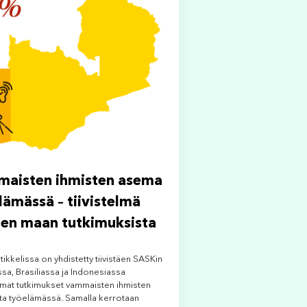
aisten ihmisten asema
lämässä – tiivistelmä
en maan tutkimuksista
tikkelissa on yhdistetty tiivistäen SASKin
sa, Brasiliassa ja Indonesiassa
amat tutkimukset vammaisten ihmisten
a työelämässä. Samalla kerrotaan