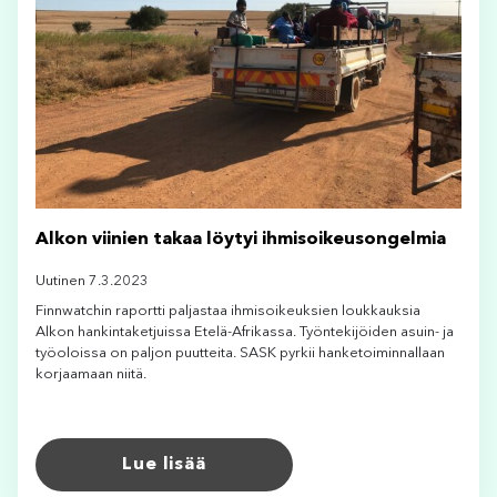
Alkon viinien takaa löytyi ihmisoikeusongelmia
Uutinen 7.3.2023
Finnwatchin raportti paljastaa ihmisoikeuksien loukkauksia
Alkon hankintaketjuissa Etelä-Afrikassa. Työntekijöiden asuin- ja
työoloissa on paljon puutteita. SASK pyrkii hanketoiminnallaan
korjaamaan niitä.
Lue lisää