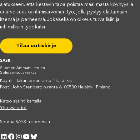
ajatukseen, että kestävin tapa poistaa maailmasta köyhyys ja
eriarvoisuus on ihmisarvoinen työ, jolla pystyy elättämään
itsensä ja perheensä. Jokaisella on oikeus turvallisiin ja
inhimillisiin työoloihin.
Tilaa uutiskirje
SASK
Suomen Ammattiliittojen
Solidaarisuuskeskus
Käynti: Hakaniemenranta 1 C, 3. krs
Posti: John Stenbergin ranta 6, 00530 Helsinki, Finland
Katso sijainti kartalla
Yhteystiedot
Seuraa SASKia somessa
LinkedIn
Facebook
Instagram
YouTube
Bluesky