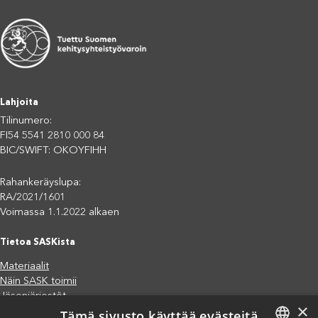
Lahjoita
Tilinumero:
FI54 5541 2810 000 84
BIC/SWIFT: OKOYFIHH
Rahankeräyslupa:
RA/2021/1601
Voimassa 1.1.2022 alkaen
Tietoa SASKista
Materiaalit
Näin SASK toimii
Jäsenjärjestöt
×
Tämä sivusto käyttää evästeitä
Saavutettavuusseloste