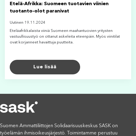
Etelä-Afrikka: Suomeen tuotavien viinien
tuotanto-olot paranivat
Uutinen 19.11.2024
Eteläafrikkalaista viiniä Suomeen maahantuovien yritysten
vastuullisuustyö on ottanut askeleita eteenpäin. Myös viinitilat
ovat korjanneet havaittuja puutteita.
Lue lisää
Suomen Ammattiliittojen Solidaarisuuskeskus SASK on
työelämän ihmisoikeusjärjestö. Toimintamme perustuu