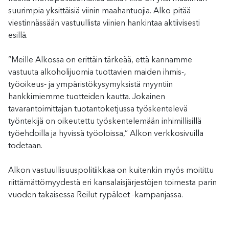
suurimpia yksittäisiä viinin maahantuojia. Alko pitää
viestinnässään vastuullista viinien hankintaa aktiivisesti
esillä.
”Meille Alkossa on erittäin tärkeää, että kannamme
vastuuta alkoholijuomia tuottavien maiden ihmis-,
työoikeus- ja ympäristökysymyksistä myyntiin
hankkimiemme tuotteiden kautta. Jokainen
tavarantoimittajan tuotantoketjussa työskentelevä
työntekijä on oikeutettu työskentelemään inhimillisillä
työehdoilla ja hyvissä työoloissa,” Alkon verkkosivuilla
todetaan.
Alkon vastuullisuuspolitiikkaa on kuitenkin myös moitittu
riittämättömyydestä eri kansalaisjärjestöjen toimesta parin
vuoden takaisessa Reilut rypäleet -kampanjassa.