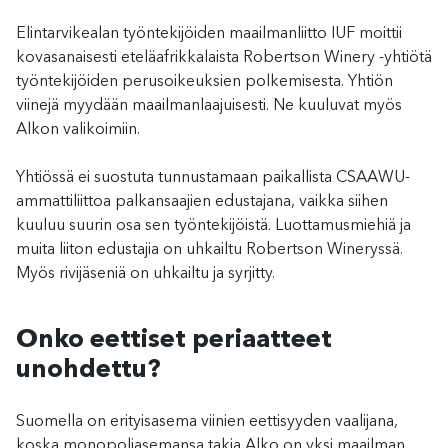
Elintarvikealan työntekijöiden maailmanliitto IUF moittii
kovasanaisesti eteläafrikkalaista Robertson Winery -yhtiötä
työntekijöiden perusoikeuksien polkemisesta. Yhtiön
viinejä myydään maailmanlaajuisesti. Ne kuuluvat myös
Alkon valikoimiin.
Yhtiössä ei suostuta tunnustamaan paikallista CSAAWU-
ammattiliittoa palkansaajien edustajana, vaikka siihen
kuuluu suurin osa sen työntekijöistä. Luottamusmiehiä ja
muita liiton edustajia on uhkailtu Robertson Wineryssä.
Myös rivijäseniä on uhkailtu ja syrjitty.
Onko eettiset periaatteet
unohdettu?
Suomella on erityisasema viinien eettisyyden vaalijana,
koska monopoliasemansa takia Alko on yksi maailman