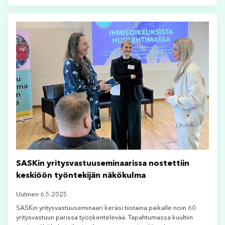
SASKin yritysvastuuseminaarissa nostettiin
keskiöön työntekijän näkökulma
Uutinen 6.5.2025
SASKin yritysvastuuseminaari keräsi tiistaina paikalle noin 60
yritysvastuun parissa työskentelevää. Tapahtumassa kuultiin