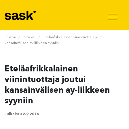
Hyppää sisältöön
Etusivu
artikkeli
Eteläafrikkalainen viinintuottaja joutui
kansainvälisen ay-liikkeen syyniin
Eteläafrikkalainen
viinintuottaja joutui
kansainvälisen ay-liikkeen
syyniin
Julkaistu
2.9.2016