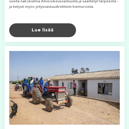
useita näkökulmia ihmisoikeusvastuusta ja sääntelyn tarpeesta –
ja tietysti myös yritysvastuudirektiivin kiemuroista.
Lue lisää