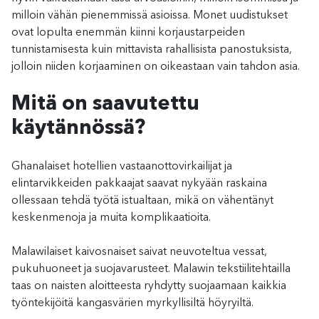
milloin vähän pienemmissä asioissa. Monet uudistukset
ovat lopulta enemmän kiinni korjaustarpeiden
tunnistamisesta kuin mittavista rahallisista panostuksista,
jolloin niiden korjaaminen on oikeastaan vain tahdon asia.
Mitä on saavutettu
käytännössä?
Ghanalaiset hotellien vastaanottovirkailijat ja
elintarvikkeiden pakkaajat saavat nykyään raskaina
ollessaan tehdä työtä istualtaan, mikä on vähentänyt
keskenmenoja ja muita komplikaatioita.
Malawilaiset kaivosnaiset saivat neuvoteltua vessat,
pukuhuoneet ja suojavarusteet. Malawin tekstiilitehtailla
taas on naisten aloitteesta ryhdytty suojaamaan kaikkia
työntekijöitä kangasvärien myrkyllisiltä höyryiltä.