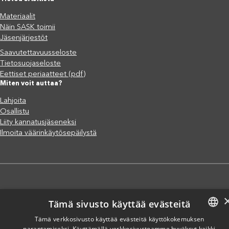
Materiaalit
Näin SASK toimii
Jäsenjärjestöt
Saavutettavuusseloste
Tietosuojaseloste
Eettiset periaatteet (pdf)
Miten voit auttaa?
Lahjoita
Osallistu
Liity kannatusjäseneksi
Ilmoita väärinkäytösepäilystä
Copyright @ SASK 2024
Tämä sivusto käyttää evästeitä
Tämä verkkosivusto käyttää evästeitä käyttökokemuksen
parantamiseksi. Käyttämällä verkkosivustoamme hyväksyt kaikki
FINNISH