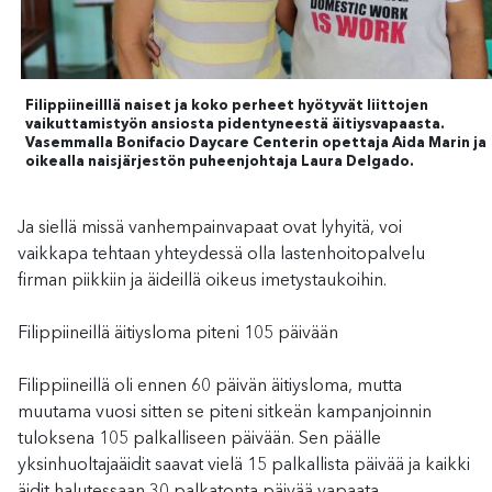
Filippiineilllä naiset ja koko perheet hyötyvät liittojen
vaikuttamistyön ansiosta pidentyneestä äitiysvapaasta.
Vasemmalla Bonifacio Daycare Centerin opettaja Aida Marin ja
oikealla naisjärjestön puheenjohtaja Laura Delgado.
Ja siellä missä vanhempainvapaat ovat lyhyitä, voi
vaikkapa tehtaan yhteydessä olla lastenhoitopalvelu
firman piikkiin ja äideillä oikeus imetystaukoihin.
Filippiineillä äitiysloma piteni 105 päivään
Filippiineillä oli ennen 60 päivän äitiysloma, mutta
muutama vuosi sitten se piteni sitkeän kampanjoinnin
tuloksena 105 palkalliseen päivään. Sen päälle
yksinhuoltajaäidit saavat vielä 15 palkallista päivää ja kaikki
äidit halutessaan 30 palkatonta päivää vapaata.