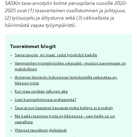
SASKin tasa-arvotyön kolme peruspilaria vuosille 2022–
2025 ovat (1) tasavertainen osallistuminen ja johtajuus,
(2) työsuojelu ja äitiysturva sekä (3) väkivallasta ja
häirinnästä vapaa työympäristö.
Tuoreimmat blogit
Sama tavoite, eri maat: reilut työehdot kaikille
Vammaisten työntekijöiden oikeudet – muutos parempaan on
mahdollinen
Armeijan läsnäolo Indonesian lentokentillä vaikeuttaa ay-
liikkeen työtä
Kun maa viedään jalkojen alta
Liian kunnianhimoisia urahaaveita?
Tasa-arvon haasteet kasvavat mutta kehitys ei pysähdy
Me kaikki teemme työtä ay-liikkeessä – vain heille se on
vaarallista
Yhteiset tavoitteet yhdistävät