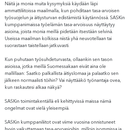
Näitä ja monia muita kysymyksiä käydään läpi
ammattiliitoissa maailmalla, kun pohditaan tasa-arvoisen
työsuojelun ja äitiysturvan edistämistä käytännössä. SASKin
kumppanimaissa työelämän tasa-arvoisuus näyttäytyy
asioina, joista monia meillä pidetään itsestään selvinä.
Useissa maailman kolkissa niistä yhä neuvotellaan tai
suorastaan taistellaan jatkuvasti.
Kun puhutaan työsuhdeturvasta, ollaankin sen tason
asioissa, jotka meillä Suomessakaan eivät aina ole
mallillaan: Saatko palkallista äitiyslomaa ja palaatko sen
jälkeen normaalisti töihin? Vai näyttääkö työnantaja ovea,
kun raskautesi alkaa näkyä?
SASKin toimintakentällä eli kehittyvissä maissa nämä
ongelmat ovat vielä yleisempiä.
SASKin kumppaniliitot ovat viime vuosina onnistuneet
hyvin vaikuttamaan tasa-arvoasioihin, milloin isommissa ja