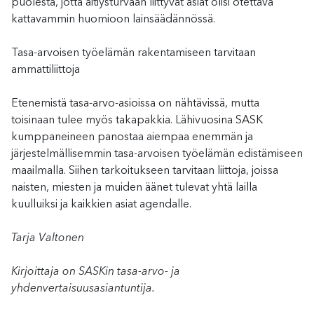
puolesta, jotta äitiysturvaan liittyvät asiat olisi otettava
kattavammin huomioon lainsäädännössä.
Tasa-arvoisen työelämän rakentamiseen tarvitaan
ammattiliittoja
Etenemistä tasa-arvo-asioissa on nähtävissä, mutta
toisinaan tulee myös takapakkia. Lähivuosina SASK
kumppaneineen panostaa aiempaa enemmän ja
järjestelmällisemmin tasa-arvoisen työelämän edistämiseen
maailmalla. Siihen tarkoitukseen tarvitaan liittoja, joissa
naisten, miesten ja muiden äänet tulevat yhtä lailla
kuulluiksi ja kaikkien asiat agendalle.
Tarja Valtonen
Kirjoittaja on SASKin tasa-arvo- ja
yhdenvertaisuusasiantuntija.