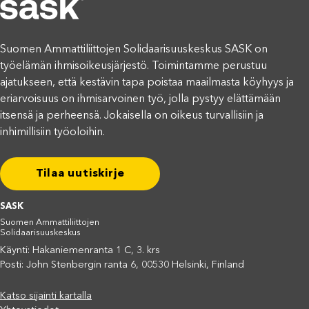
Suomen Ammattiliittojen Solidaarisuuskeskus SASK on
työelämän ihmisoikeusjärjestö. Toimintamme perustuu
ajatukseen, että kestävin tapa poistaa maailmasta köyhyys ja
eriarvoisuus on ihmisarvoinen työ, jolla pystyy elättämään
itsensä ja perheensä. Jokaisella on oikeus turvallisiin ja
inhimillisiin työoloihin.
Tilaa uutiskirje
SASK
Suomen Ammattiliittojen
Solidaarisuuskeskus
Käynti: Hakaniemenranta 1 C, 3. krs
Posti: John Stenbergin ranta 6, 00530 Helsinki, Finland
Katso sijainti kartalla