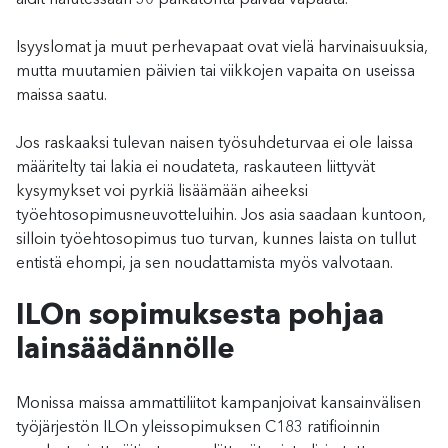
Isyyslomat ja muut perhevapaat ovat vielä harvinaisuuksia,
mutta muutamien päivien tai viikkojen vapaita on useissa
maissa saatu.
Jos raskaaksi tulevan naisen työsuhdeturvaa ei ole laissa
määritelty tai lakia ei noudateta, raskauteen liittyvät
kysymykset voi pyrkiä lisäämään aiheeksi
työehtosopimusneuvotteluihin. Jos asia saadaan kuntoon,
silloin työehtosopimus tuo turvan, kunnes laista on tullut
entistä ehompi, ja sen noudattamista myös valvotaan.
ILOn sopimuksesta pohjaa
lainsäädännölle
Monissa maissa ammattiliitot kampanjoivat kansainvälisen
työjärjestön ILOn yleissopimuksen C183 ratifioinnin