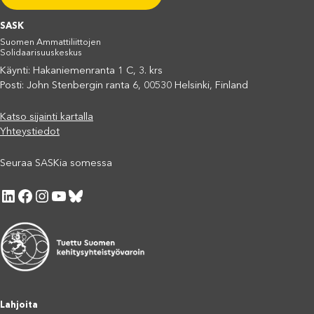
SASK
Suomen Ammattiliittojen
Solidaarisuuskeskus
Käynti: Hakaniemenranta 1 C, 3. krs
Posti: John Stenbergin ranta 6, 00530 Helsinki, Finland
Katso sijainti kartalla
Yhteystiedot
Seuraa SASKia somessa
LinkedIn
Facebook
Instagram
YouTube
Bluesky
Lahjoita