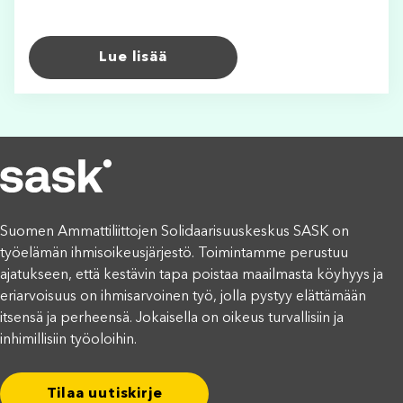
Lue lisää
Suomen Ammattiliittojen Solidaarisuuskeskus SASK on
työelämän ihmisoikeusjärjestö. Toimintamme perustuu
ajatukseen, että kestävin tapa poistaa maailmasta köyhyys ja
eriarvoisuus on ihmisarvoinen työ, jolla pystyy elättämään
itsensä ja perheensä. Jokaisella on oikeus turvallisiin ja
inhimillisiin työoloihin.
Tilaa uutiskirje