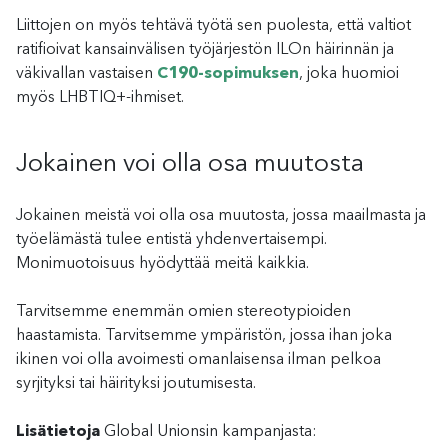
Liittojen on myös tehtävä työtä sen puolesta, että valtiot
ratifioivat kansainvälisen työjärjestön ILOn häirinnän ja
väkivallan vastaisen
C190-sopimuksen
, joka huomioi
myös LHBTIQ+-ihmiset.
Jokainen voi olla osa muutosta
Jokainen meistä voi olla osa muutosta, jossa maailmasta ja
työelämästä tulee entistä yhdenvertaisempi.
Monimuotoisuus hyödyttää meitä kaikkia.
Tarvitsemme enemmän omien stereotypioiden
haastamista. Tarvitsemme ympäristön, jossa ihan joka
ikinen voi olla avoimesti omanlaisensa ilman pelkoa
syrjityksi tai häirityksi joutumisesta.
Lisätietoja
Global Unionsin kampanjasta: