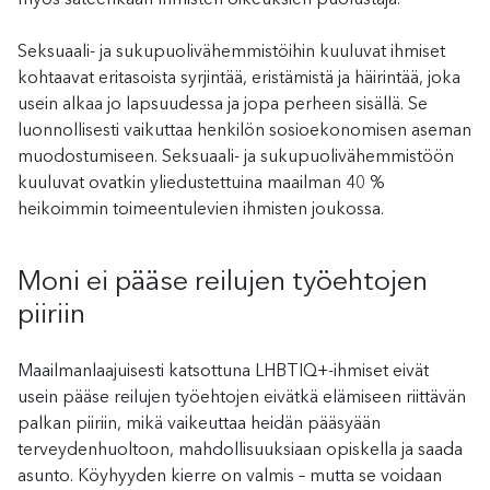
Seksuaali- ja sukupuolivähemmistöihin kuuluvat ihmiset
kohtaavat eritasoista syrjintää, eristämistä ja häirintää, joka
usein alkaa jo lapsuudessa ja jopa perheen sisällä. Se
luonnollisesti vaikuttaa henkilön sosioekonomisen aseman
muodostumiseen. Seksuaali- ja sukupuolivähemmistöön
kuuluvat ovatkin yliedustettuina maailman 40 %
heikoimmin toimeentulevien ihmisten joukossa.
Moni ei pääse reilujen työehtojen
piiriin
Maailmanlaajuisesti katsottuna LHBTIQ+-ihmiset eivät
usein pääse reilujen työehtojen eivätkä elämiseen riittävän
palkan piiriin, mikä vaikeuttaa heidän pääsyään
terveydenhuoltoon, mahdollisuuksiaan opiskella ja saada
asunto. Köyhyyden kierre on valmis – mutta se voidaan