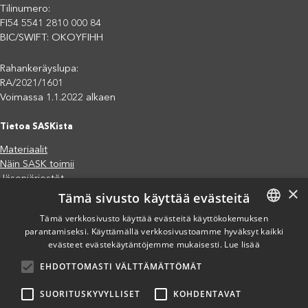
Tilinumero:
FI54 5541 2810 000 84
BIC/SWIFT: OKOYFIHH
Rahankeräyslupa:
RA/2021/1601
Voimassa 1.1.2022 alkaen
Tietoa SASKista
Materiaalit
Näin SASK toimii
Jäsenjärjestöt
×
Tämä sivusto käyttää evästeitä
Saavutettavuusseloste
Tietosuojaseloste
Tämä verkkosivusto käyttää evästeitä käyttökokemuksen
Eettiset periaatteet (pdf)
parantamiseksi. Käyttämällä verkkosivustoamme hyväksyt kaikki
FINNISH
Miten voit auttaa?
evästeet evästekäytäntöjemme mukaisesti.
Lue lisää
ENGLISH
Lahjoita
EHDOTTOMASTI VÄLTTÄMÄTTÖMÄT
SPANISH
Osallistu
Liity kannatusjäseneksi
SUORITUSKYVYLLISET
KOHDENTAVAT
Ilmoita väärinkäytösepäilystä