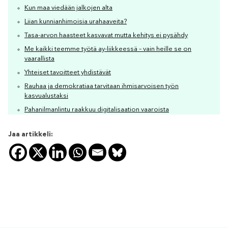
Kun maa viedään jalkojen alta
Liian kunnianhimoisia urahaaveita?
Tasa-arvon haasteet kasvavat mutta kehitys ei pysähdy
Me kaikki teemme työtä ay-liikkeessä – vain heille se on
vaarallista
Yhteiset tavoitteet yhdistävät
Rauhaa ja demokratiaa tarvitaan ihmisarvoisen työn
kasvualustaksi
Pahanilmanlintu raakkuu digitalisaation vaaroista
Jaa artikkeli: