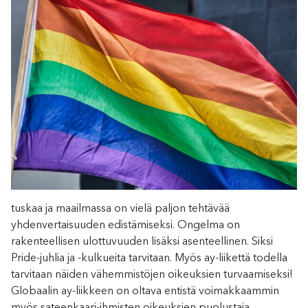
tuskaa ja maailmassa on vielä paljon tehtävää
yhdenvertaisuuden edistämiseksi. Ongelma on
rakenteellisen ulottuvuuden lisäksi asenteellinen. Siksi
Pride-juhlia ja -kulkueita tarvitaan. Myös ay-liikettä todella
tarvitaan näiden vähemmistöjen oikeuksien turvaamiseksi!
Globaalin ay-liikkeen on oltava entistä voimakkaammin
myös sateenkaari-ihmisten oikeuksien puolustaja.