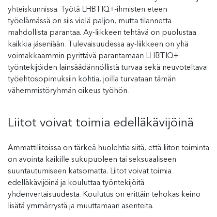
yhteiskunnissa. Työtä LHBTIQ+-ihmisten eteen
työelämässä on siis vielä paljon, mutta tilannetta
mahdollista parantaa. Ay-liikkeen tehtävä on puolustaa
kaikkia jäseniään. Tulevaisuudessa ay-liikkeen on yhä
voimakkaammin pyrittävä parantamaan LHBTIQ+-
työntekijöiden lainsäädännöllistä turvaa sekä neuvoteltava
työehtosopimuksiin kohtia, joilla turvataan tämän
vähemmistöryhmän oikeus työhön.
Liitot voivat toimia edelläkävijöinä
Ammattiliitoissa on tärkeä huolehtia siitä, että liiton toiminta
on avointa kaikille sukupuoleen tai seksuaaliseen
suuntautumiseen katsomatta. Liitot voivat toimia
edelläkävijöinä ja kouluttaa työntekijöitä
yhdenvertaisuudesta. Koulutus on erittäin tehokas keino
lisätä ymmärrystä ja muuttamaan asenteita.