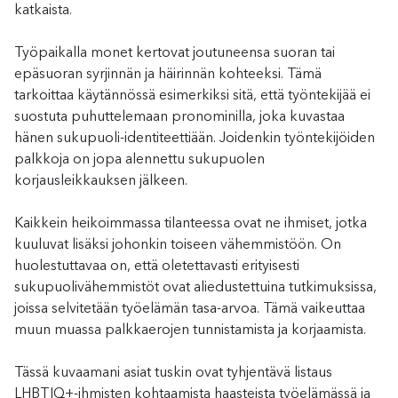
katkaista.
Työpaikalla monet kertovat joutuneensa suoran tai
epäsuoran syrjinnän ja häirinnän kohteeksi. Tämä
tarkoittaa käytännössä esimerkiksi sitä, että työntekijää ei
suostuta puhuttelemaan pronominilla, joka kuvastaa
hänen sukupuoli-identiteettiään. Joidenkin työntekijöiden
palkkoja on jopa alennettu sukupuolen
korjausleikkauksen jälkeen.
Kaikkein heikoimmassa tilanteessa ovat ne ihmiset, jotka
kuuluvat lisäksi johonkin toiseen vähemmistöön. On
huolestuttavaa on, että oletettavasti erityisesti
sukupuolivähemmistöt ovat aliedustettuina tutkimuksissa,
joissa selvitetään työelämän tasa-arvoa. Tämä vaikeuttaa
muun muassa palkkaerojen tunnistamista ja korjaamista.
Tässä kuvaamani asiat tuskin ovat tyhjentävä listaus
LHBTIQ+-ihmisten kohtaamista haasteista työelämässä ja