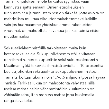
Tämän kirjoituksen ei ole tarkoitus syyllistää, vaan
kannustaa ajattelemaan! Omien etuoikeuksien
tunnistaminen ja tunnustaminen on tärkeää, jotta asioita on
mahdollista muuttaa oikeudenmukaisemmaksi kaikille.
Vain jos huomaamme yhteiskuntamme rakenteiden
vinoumat, on mahdollista havahtua ja alkaa toimia niiden
muuttamiseksi.
Seksuaalivähemmistöillä tarkoitetaan muita kuin
heteroseksuaaleja. Sukupuolivähemmistöillä viitataan
transihmisiin, intersukupuolisiin sekä sukupuolettomiin.
Maailman työtä tekevistä ihmisistä arviolta 5–10 prosenttia
kuuluu johonkin seksuaali- tai sukupuolivähemmistöön.
Tämä tarkoittaa lukuna noin 1,7–3,5 miljardia työssä käyvää
ihmistä. Tarkkaa lukua on mahdotonta vahvistaa, sillä
useissa maissa näihin vähemmistöihin kuuluminen on
vähintään tabu, liian monissa maissa jopa kuolemalla
rangaistava teko.