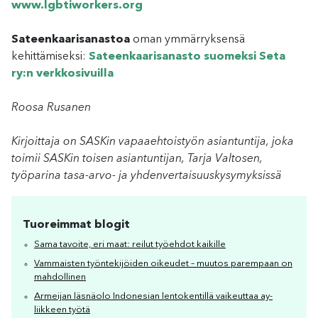
www.lgbtiworkers.org
Sateenkaarisanastoa
oman ymmärryksensä
kehittämiseksi:
Sateenkaarisanasto suomeksi Seta
ry:n verkkosivuilla
Roosa Rusanen
Kirjoittaja on SASKin vapaaehtoistyön asiantuntija, joka
toimii SASKin toisen asiantuntijan, Tarja Valtosen,
työparina tasa-arvo- ja yhdenvertaisuuskysymyksissä
Tuoreimmat blogit
Sama tavoite, eri maat: reilut työehdot kaikille
Vammaisten työntekijöiden oikeudet – muutos parempaan on
mahdollinen
Armeijan läsnäolo Indonesian lentokentillä vaikeuttaa ay-
liikkeen työtä