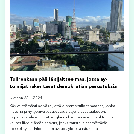
Tulirenkaan päällä sijaitsee maa, jossa ay-
toimijat rakentavat demokratian perustuksia
Uutinen 23.1.2024
Käy välittömästi selväksi, että olemme tulleet maahan, jonka
historia ja nykypäivä vaativat taustatyötä avautuakseen.
Espanjankieliset nimet, englanninkielinen asiointikulttuuri ja
vauras liike-elämän keskus, jonka taustalla häämöttävät
hökkelikylät – Filippiinit ei avaudu yhdeltä istumalta.