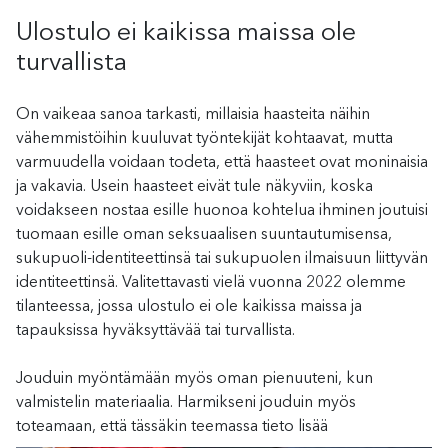
Ulostulo ei kaikissa maissa ole
turvallista
On vaikeaa sanoa tarkasti, millaisia haasteita näihin
vähemmistöihin kuuluvat työntekijät kohtaavat, mutta
varmuudella voidaan todeta, että haasteet ovat moninaisia
ja vakavia. Usein haasteet eivät tule näkyviin, koska
voidakseen nostaa esille huonoa kohtelua ihminen joutuisi
tuomaan esille oman seksuaalisen suuntautumisensa,
sukupuoli-identiteettinsä tai sukupuolen ilmaisuun liittyvän
identiteettinsä. Valitettavasti vielä vuonna 2022 olemme
tilanteessa, jossa ulostulo ei ole kaikissa maissa ja
tapauksissa hyväksyttävää tai turvallista.
Jouduin myöntämään myös oman pienuuteni, kun
valmistelin materiaalia. Harmikseni jouduin myös
toteamaan, että tässäkin teemassa tieto lisää