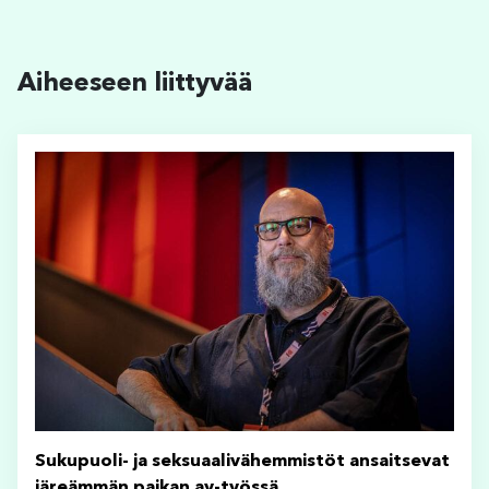
Aiheeseen liittyvää
Sukupuoli- ja seksuaalivähemmistöt ansaitsevat
järeämmän paikan ay-työssä