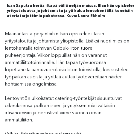
Isan Saputra herää iltapäivällä neljän maissa. Illan hän opiskele
yritystaloutta ja johtamista ja yö kuluu lentokentällä koneisii
ateriatarjottimia pakatessa. Kuva: Laura Ekholm
Maanantaista perjantaihin
Isan
opiskelee iltaisin
yritystaloutta ja johtamista
yliopistolla
.
L
isäksi
n
uori mies on
l
entokentä
llä toimiva
n
Gebuk
-l
iiton tuore
puheenjohtaja
.
Viikonloppu
illat
hä
n on varannut
ammattiliittotoiminnalle. Hän tapaa työvuoronsa
lopettaneita aamuvuorolaisia liiton toimistolla, keskustelee
työpaikan asioista ja yrittää auttaa työtovereitaan näiden
kohtaamissa ongelmissa.
L
entoyhtiön ulkoistetut catering-työntekijät
sisuuntuivat
oikeuksiensa polkemiseen ja yrityksen mielivaltaisiin
irtisanomisiin
ja
perustivat viime vuonna oman
ammattiliiton.