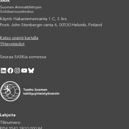
SASK
Suomen Ammattiliittojen
Solidaarisuuskeskus
Käynti: Hakaniemenranta 1 C, 3. krs
Posti: John Stenbergin ranta 6, 00530 Helsinki, Finland
Katso sijainti kartalla
Yhteystiedot
Seuraa SASKia somessa
LinkedIn
Facebook
Instagram
YouTube
Bluesky
Lahjoita
Tilinumero:
FI54 5541 2810 000 84