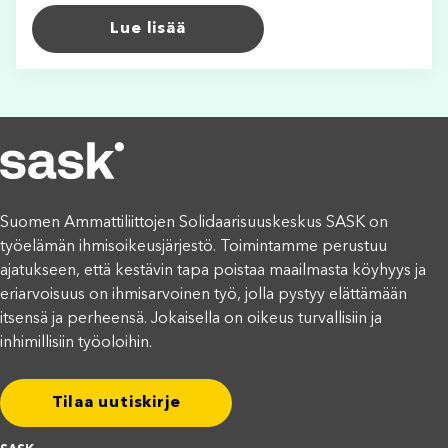
Lue lisää
Suomen Ammattiliittojen Solidaarisuuskeskus SASK on
työelämän ihmisoikeusjärjestö. Toimintamme perustuu
ajatukseen, että kestävin tapa poistaa maailmasta köyhyys ja
eriarvoisuus on ihmisarvoinen työ, jolla pystyy elättämään
itsensä ja perheensä. Jokaisella on oikeus turvallisiin ja
inhimillisiin työoloihin.
Tilaa uutiskirje