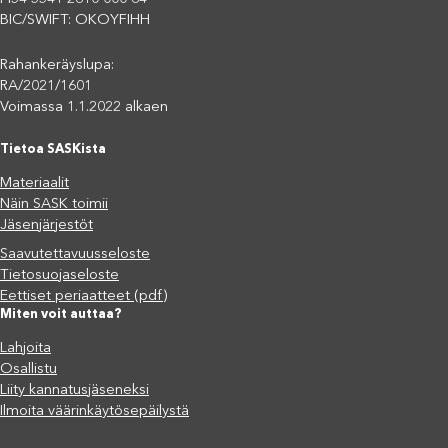
BIC/SWIFT: OKOYFIHH
Rahankeräyslupa:
RA/2021/1601
Voimassa 1.1.2022 alkaen
Tietoa SASKista
Materiaalit
Näin SASK toimii
Jäsenjärjestöt
Saavutettavuusseloste
Tietosuojaseloste
Eettiset periaatteet (pdf)
Miten voit auttaa?
Lahjoita
Osallistu
Liity kannatusjäseneksi
Ilmoita väärinkäytösepäilystä