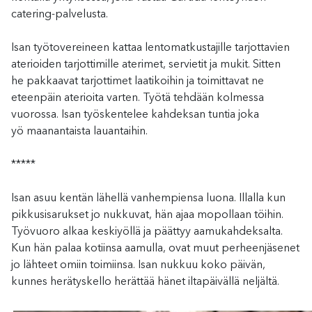
catering-palvelusta.
Isan työtovereineen
kattaa
lentomatkustajille tarjottavien
aterioiden tarjottimille aterimet, servietit ja mukit
. Sitten
he
pakkaa
vat
tarjottimet laatikoihin ja toimitta
vat
ne
e
teenpäin
ateri
oita varten
.
Työtä tehdään kolmessa
vuorossa. Isan työskentelee
kahdeksan tuntia
joka
yö
maanantaista lauantaihin.
*****
Isan asuu kentän lähellä vanhempiensa
luona
.
Illalla kun
pikkusisarukset jo nukkuvat,
hän
ajaa mopollaan
töihin
.
Työvuoro alkaa keskiyöllä ja päättyy aamukahdeksalta.
Kun
hän
palaa kotiinsa
aamulla
, ovat muut
perheen
jäsenet
jo lähteet omiin toimiinsa. Isan nukkuu koko päivän,
kunnes herätyskello herättää hänet iltapäivällä neljältä.