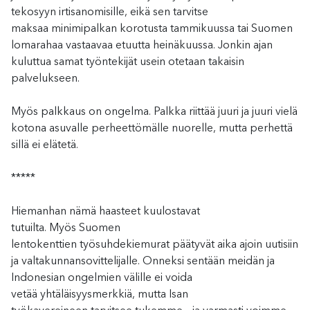
tekosyyn irtisanomisille, eikä sen tarvitse
maksaa
minimipalkan korotusta tammikuussa
tai
Suomen
lomarahaa vastaavaa etuutta
heinäkuussa
. Jonkin ajan
kuluttua samat työntekijät
usein otetaan
takaisin
palvelukseen.
Myös palkkaus on o
ngelm
a.
Palkka riittää juuri ja juuri
vielä
kotona
asuvalle
perheettöm
ä
lle nuor
e
lle
, mutta p
erhettä
sillä ei elätetä.
*****
Hiemanhan nämä haasteet kuulostavat
tutuilta.
Myös
Suomen
l
entokenttien
t
yösuh
d
e
kiemurat
päätyvät
aika ajoin
uutisiin
ja valtakunnansovittelijalle.
Onneksi
sentään
meidän ja
Indonesian ongelmien välille
ei voida
vetää
yhtäläisyysmerkkiä
, mutta
Isan