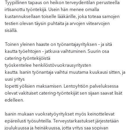
Tyypillinen tapaus on
heikon terveydentilan perusteella
irtisanottu
työntekijä.
Usein
hän
menee omalla
kustannuksellaan toiselle lääkärille, joka toteaa samojen
testien olevan täysin puhtaita ja arvojen viitearvojen
sisällä.
Toinen yleinen haaste on työnantajayrity
ksen
–
ja sitä
kautta työehtojen
–
jatkuva vaihtuminen. Suurin osa
catering-työntekijöistä
työskentelee
henkilöstö
vuokrausyritysten
kautta.
Isanin
työnantaja vaihtui muutama kuukausi sitten, ja
uusi yritys
lopetti
yölisien
maksamisen.
Lentoyhtiön
palveluksessa
olevat vakituiset catering-työntekijät
sen
sijaan
saavat
lisät
edelleen
.
Isanin
mukaan
vuokratyö
yritykset
myös
keinottelevat
epäreilusti
työsuhteilla
. Terveystarkastukset järjestetään
joulukuussa ja heinäkuussa, jotta yritys saa sopivan