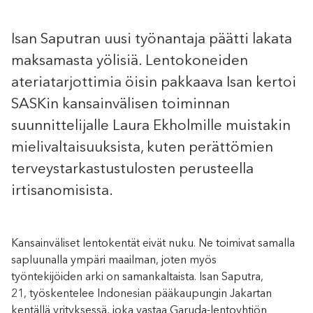
Isan Saputran uusi työnantaja päätti lakata
maksamasta yölisiä. Lentokoneiden
ateriatarjottimia öisin pakkaava Isan kertoi
SASKin kansainvälisen toiminnan
suunnittelijalle Laura Ekholmille muistakin
mielivaltaisuuksista, kuten perättömien
terveystarkastustulosten perusteella
irtisanomisista.
Kansainväliset l
entokentät eivät nuku
. Ne
toimivat samalla
sapluunalla ympäri maailman
, joten myös
t
yö
ntekijöiden
arki
on samankaltaista
.
Isan
Saputra,
21,
työskentelee
Indonesian pääkaupungin
Jakartan
kentällä
yrityksessä, joka vastaa
Garuda
-lentoyhtiön