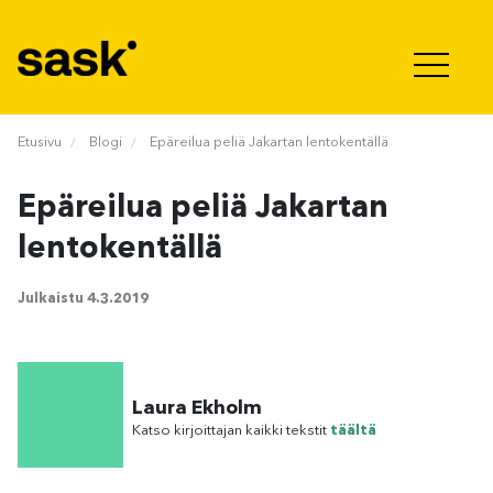
Hyppää sisältöön
Etusivu
Blogi
Epäreilua peliä Jakartan lentokentällä
Epäreilua peliä Jakartan
lentokentällä
Julkaistu
4.3.2019
Laura Ekholm
Katso kirjoittajan kaikki tekstit
täältä