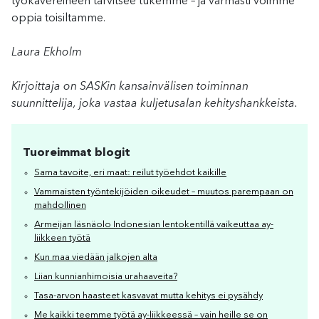
työkavereineen
tarvitse
e
tukemme
–
ja varmasti voimme
oppia toisiltamme
.
Laura Ekholm
Kirjoittaja on SASKin kansainvälisen toiminnan
suunnittelija, joka vastaa kuljetusalan kehityshankkeista.
Tuoreimmat blogit
Sama tavoite, eri maat: reilut työehdot kaikille
Vammaisten työntekijöiden oikeudet – muutos parempaan on
mahdollinen
Armeijan läsnäolo Indonesian lentokentillä vaikeuttaa ay-
liikkeen työtä
Kun maa viedään jalkojen alta
Liian kunnianhimoisia urahaaveita?
Tasa-arvon haasteet kasvavat mutta kehitys ei pysähdy
Me kaikki teemme työtä ay-liikkeessä – vain heille se on