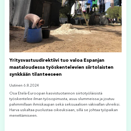
Yritysvastuudirektiivi tuo valoa Espanjan
maataloudessa työskentelevien siirtolaisten
synkkään tilanteeseen
Uutinen 6.8.2024
Osa Etelä-Euroopan kasvistuotannon siirtotyöläisistä
työskentelee ilman työsopimusta, asuu slummeissa ja joutuu
pahimmillaan ihmiskaupan sekä seksuaalisen väkivallan uhreiksi.
Harva uskaltaa puolustaa oikeuksiaan, sillä se johtaa työpaikan
menettämiseen.