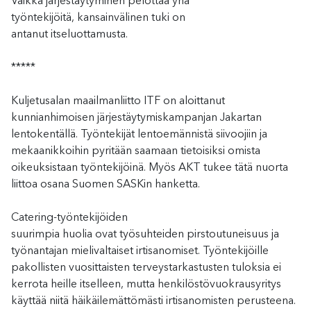
Vaikka järjestäytyminen pelottaa yhä
työntekijöitä,
kansainväli
nen
tuki
on
antanut
itseluottamusta
.
*****
Kuljetusalan maailmanliitto
ITF on aloittanut
kunnianhimoisen järjestäytymiskampanjan
Jakartan
lentokentä
llä. T
yöntekij
ät
lentoemännistä siivo
o
jiin ja
mekaanik
koihin
pyritää
n saamaan tietoisiksi
omista
oikeuksistaan työntekijöinä.
Myös AKT tukee tätä nuorta
liittoa osana Suomen SASKin hanketta.
Catering-työntekijöiden
suuri
mpia
huoli
a
o
vat
työsuhteiden pirstoutuneisuus ja
työnantajan mielivaltaiset irtisanomis
et
.
Työntekijöille
p
akollisten
vuosittaisten
terveyst
arkastusten tuloksia ei
kerrota
he
ille
itselleen
, mutta
henkilöstövuokrausyritys
käyttää
niitä
häikäilemättömästi
irtisanomisten perusteena.