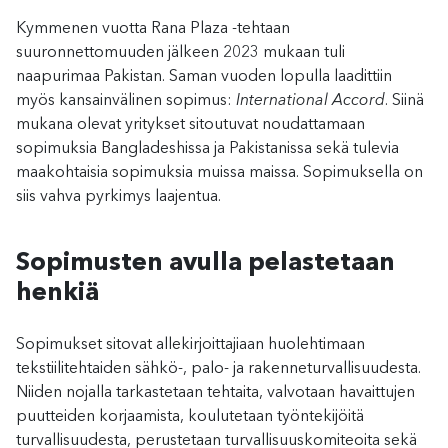
Kymmenen vuotta Rana Plaza -tehtaan
suuronnettomuuden jälkeen 2023 mukaan tuli
naapurimaa Pakistan. Saman vuoden lopulla laadittiin
myös kansainvälinen sopimus:
International Accord
. Siinä
mukana olevat yritykset sitoutuvat noudattamaan
sopimuksia Bangladeshissa ja Pakistanissa sekä tulevia
maakohtaisia sopimuksia muissa maissa. Sopimuksella on
siis vahva pyrkimys laajentua.
Sopimusten avulla pelastetaan
henkiä
Sopimukset sitovat allekirjoittajiaan huolehtimaan
tekstiilitehtaiden sähkö-, palo- ja rakenneturvallisuudesta.
Niiden nojalla tarkastetaan tehtaita, valvotaan havaittujen
puutteiden korjaamista, koulutetaan työntekijöitä
turvallisuudesta, perustetaan turvallisuuskomiteoita sekä