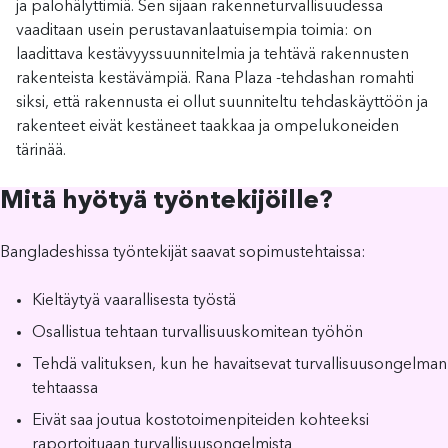
ja palohälyttimiä. Sen sijaan rakenneturvallisuudessa
vaaditaan usein perustavanlaatuisempia toimia: on
laadittava kestävyyssuunnitelmia ja tehtävä rakennusten
rakenteista kestävämpiä. Rana Plaza -tehdashan romahti
siksi, että rakennusta ei ollut suunniteltu tehdaskäyttöön ja
rakenteet eivät kestäneet taakkaa ja ompelukoneiden
tärinää.
Mitä hyötyä työntekijöille?
Bangladeshissa työntekijät saavat sopimustehtaissa:
Kieltäytyä vaarallisesta työstä
Osallistua tehtaan turvallisuuskomitean työhön
Tehdä valituksen, kun he havaitsevat turvallisuusongelman
tehtaassa
Eivät saa joutua kostotoimenpiteiden kohteeksi
raportoituaan turvallisuusongelmista