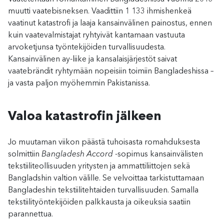
muutti vaatebisneksen. Vaadittiin 1 133 ihmishenkeä
vaatinut katastrofi ja laaja kansainvälinen painostus, ennen
kuin vaatevalmistajat ryhtyivät kantamaan vastuuta
arvoketjunsa työntekijöiden turvallisuudesta.
Kansainvälinen ay-liike ja kansalaisjärjestöt saivat
vaatebrändit ryhtymään nopeisiin toimiin Bangladeshissa –
ja vasta paljon myöhemmin Pakistanissa.
Valoa katastrofin jälkeen
Jo muutaman viikon päästä tuhoisasta romahduksesta
solmittiin
Bangladesh Accord
-sopimus kansainvälisten
tekstiiliteollisuuden yritysten ja ammattiliittojen sekä
Bangladshin valtion välille. Se velvoittaa tarkistuttamaan
Bangladeshin tekstiilitehtaiden turvallisuuden. Samalla
tekstiilityöntekijöiden palkkausta ja oikeuksia saatiin
parannettua.