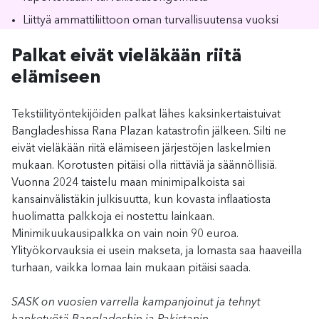
Liittyä ammattiliittoon oman turvallisuutensa vuoksi
Palkat eivät vieläkään riitä
elämiseen
Tekstiilityöntekijöiden palkat lähes kaksinkertaistuivat
Bangladeshissa Rana Plazan katastrofin jälkeen. Silti ne
eivät vieläkään riitä elämiseen järjestöjen laskelmien
mukaan. Korotusten pitäisi olla riittäviä ja säännöllisiä.
Vuonna 2024 taistelu maan minimipalkoista sai
kansainvälistäkin julkisuutta, kun kovasta inflaatiosta
huolimatta palkkoja ei nostettu lainkaan.
Minimikuukausipalkka on vain noin 90 euroa.
Ylityökorvauksia ei usein makseta, ja lomasta saa haaveilla
turhaan, vaikka lomaa lain mukaan pitäisi saada.
SASK on vuosien varrella kampanjoinut ja tehnyt