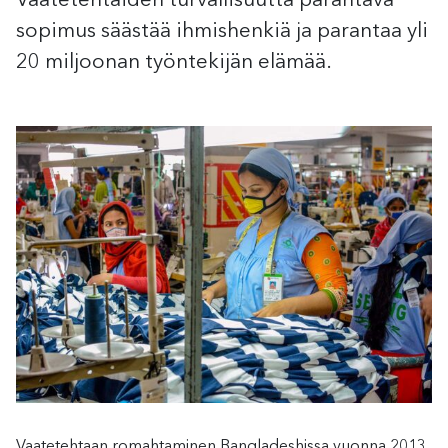
Vaatetehtaiden turvallisuutta parantava
sopimus säästää ihmishenkiä ja parantaa yli
20 miljoonan työntekijän elämää.
Vaatetehtaan romahtaminen Bangladeshissa vuonna 2013