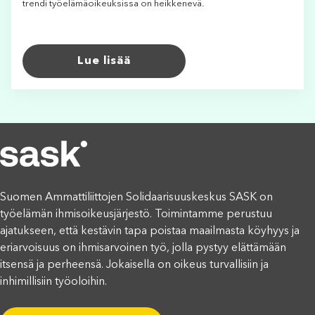
trendi työelämäoikeuksissa on heikkenevä.
Lue lisää
Suomen Ammattiliittojen Solidaarisuuskeskus SASK on
työelämän ihmisoikeusjärjestö. Toimintamme perustuu
ajatukseen, että kestävin tapa poistaa maailmasta köyhyys ja
eriarvoisuus on ihmisarvoinen työ, jolla pystyy elättämään
itsensä ja perheensä. Jokaisella on oikeus turvallisiin ja
inhimillisiin työoloihin.