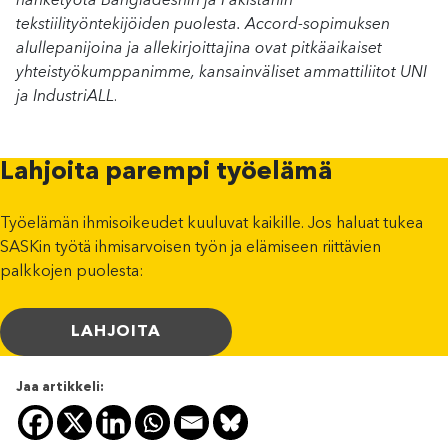
hanketyötä Bangladeshin ja Pakistanin
tekstiilityöntekijöiden puolesta.
Accord-sopimuksen
alullepanijoina ja allekirjoittajina ovat pitkäaikaiset
yhteistyökumppanimme, kansainväliset ammattiliitot UNI
ja IndustriALL
.
Lahjoita parempi työelämä
Työelämän ihmisoikeudet kuuluvat kaikille. Jos haluat tukea
SASKin työtä ihmisarvoisen työn ja elämiseen riittävien
palkkojen puolesta:
LAHJOITA
Jaa artikkeli: