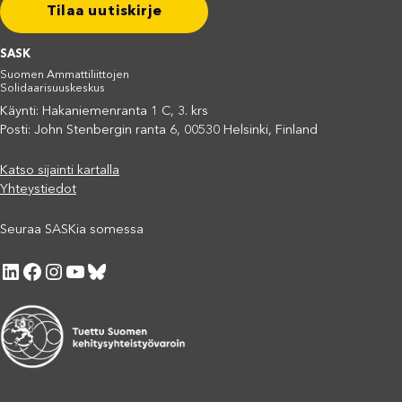
Tilaa uutiskirje
SASK
Suomen Ammattiliittojen
Solidaarisuuskeskus
Käynti: Hakaniemenranta 1 C, 3. krs
Posti: John Stenbergin ranta 6, 00530 Helsinki, Finland
Katso sijainti kartalla
Yhteystiedot
Seuraa SASKia somessa
LinkedIn
Facebook
Instagram
YouTube
Bluesky