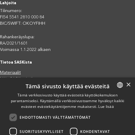
Lahjoita
Tilinumero:
FI54 5541 2810 000 84
BIC/SWIFT: OKOYFIHH
Rahankeräyslupa:
RA/2021/1601
Voimassa 1.1.2022 alkaen
Tietoa SASKista
Materiaalit
Näin SASK toimii
×
Tämä sivusto käyttää evästeitä
Jäsenjärjestöt
Saavutettavuusseloste
Tämä verkkosivusto käyttää evästeitä käyttökokemuksen
Tietosuojaseloste
parantamiseksi. Käyttämällä verkkosivustoamme hyväksyt kaikki
FINNISH
evästeet evästekäytäntöjemme mukaisesti.
Lue lisää
Eettiset periaatteet (pdf)
ENGLISH
Miten voit auttaa?
EHDOTTOMASTI VÄLTTÄMÄTTÖMÄT
SPANISH
Lahjoita
Osallistu
SUORITUSKYVYLLISET
KOHDENTAVAT