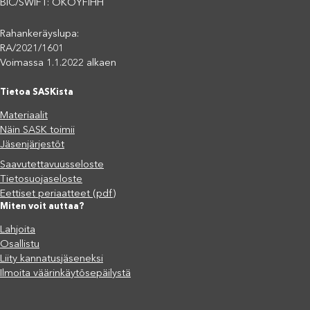
BIC/SWIFT: OKOYFIHH
Rahankeräyslupa:
RA/2021/1601
Voimassa 1.1.2022 alkaen
Tietoa SASKista
Materiaalit
Näin SASK toimii
Jäsenjärjestöt
Saavutettavuusseloste
Tietosuojaseloste
Eettiset periaatteet (pdf)
Miten voit auttaa?
Lahjoita
Osallistu
Liity kannatusjäseneksi
Ilmoita väärinkäytösepäilystä