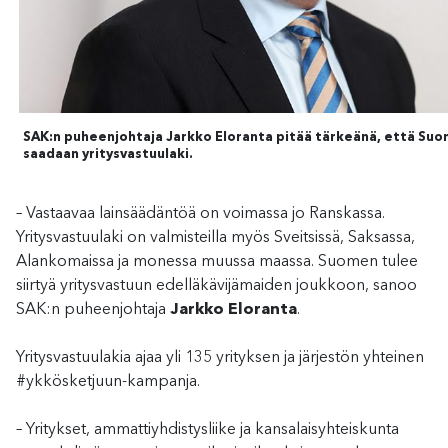
SAK:n puheenjohtaja Jarkko Eloranta pitää tärkeänä, että Su
saadaan yritysvastuulaki.
– Vastaavaa lainsäädäntöä on voimassa jo Ranskassa.
Yritysvastuulaki on valmisteilla myös Sveitsissä, Saksassa,
Alankomaissa ja monessa muussa maassa. Suomen tulee
siirtyä yritysvastuun edelläkävijämaiden joukkoon, sanoo
SAK:n puheenjohtaja
Jarkko Eloranta
.
Yritysvastuulakia ajaa yli 135 yrityksen ja järjestön yhteinen
#ykkösketjuun-kampanja.
– Yritykset, ammattiyhdistysliike ja kansalaisyhteiskunta