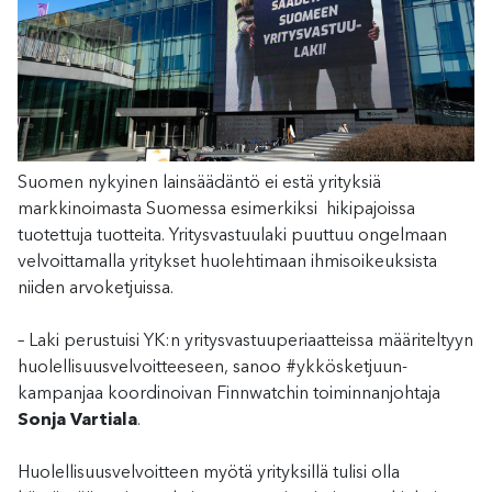
Suomen nykyinen lainsäädäntö ei estä yrityksiä
markkinoimasta Suomessa esimerkiksi hikipajoissa
tuotettuja tuotteita. Yritysvastuulaki puuttuu ongelmaan
velvoittamalla yritykset huolehtimaan ihmisoikeuksista
niiden arvoketjuissa.
– Laki perustuisi YK:n yritysvastuuperiaatteissa määriteltyyn
huolellisuusvelvoitteeseen, sanoo #ykkösketjuun-
kampanjaa koordinoivan Finnwatchin toiminnanjohtaja
Sonja Vartiala
.
Huolellisuusvelvoitteen myötä yrityksillä tulisi olla