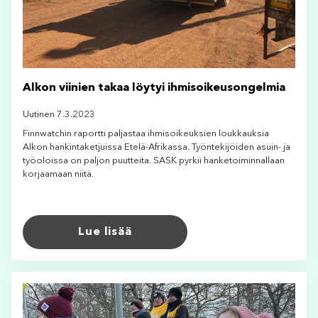
Alkon viinien takaa löytyi ihmisoikeusongelmia
Uutinen 7.3.2023
Finnwatchin raportti paljastaa ihmisoikeuksien loukkauksia
Alkon hankintaketjuissa Etelä-Afrikassa. Työntekijöiden asuin- ja
työoloissa on paljon puutteita. SASK pyrkii hanketoiminnallaan
korjaamaan niitä.
Lue lisää