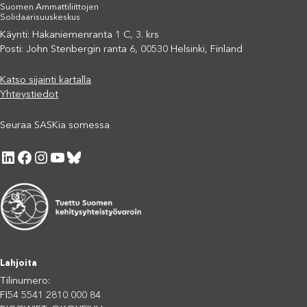
Suomen Ammattiliittojen
Solidaarisuuskeskus
Käynti: Hakaniemenranta 1 C, 3. krs
Posti: John Stenbergin ranta 6, 00530 Helsinki, Finland
Katso sijainti kartalla
Yhteystiedot
Seuraa SASKia somessa
LinkedIn
Facebook
Instagram
YouTube
Bluesky
Lahjoita
Tilinumero:
FI54 5541 2810 000 84