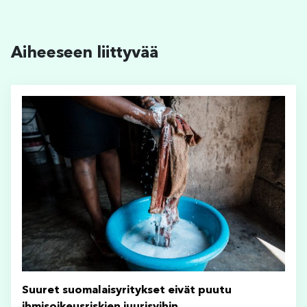
Aiheeseen liittyvää
Suuret suomalaisyritykset eivät puutu
ihmisoikeusriskien juurisyihin