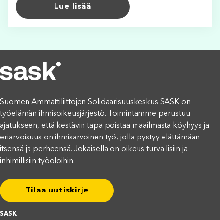
Lue lisää
Suomen Ammattiliittojen Solidaarisuuskeskus SASK on
työelämän ihmisoikeusjärjestö. Toimintamme perustuu
ajatukseen, että kestävin tapa poistaa maailmasta köyhyys ja
eriarvoisuus on ihmisarvoinen työ, jolla pystyy elättämään
itsensä ja perheensä. Jokaisella on oikeus turvallisiin ja
inhimillisiin työoloihin.
Tilaa uutiskirje
SASK