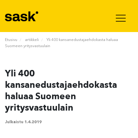
Hyppää sisältöön
Etusivu
artikkeli
Yli 400 kansanedustajaehdokasta haluaa
Suomeen yritysvastuulain
Yli 400
kansanedustajaehdokasta
haluaa Suomeen
yritysvastuulain
Julkaistu
1.4.2019