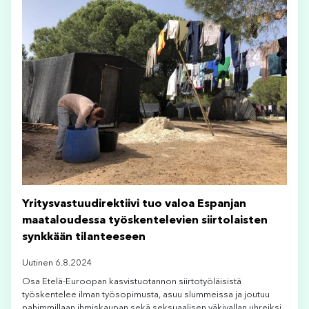
Yritysvastuudirektiivi tuo valoa Espanjan
maataloudessa työskentelevien siirtolaisten
synkkään tilanteeseen
Uutinen 6.8.2024
Osa Etelä-Euroopan kasvistuotannon siirtotyöläisistä
työskentelee ilman työsopimusta, asuu slummeissa ja joutuu
pahimmillaan ihmiskaupan sekä seksuaalisen väkivallan uhreiksi.