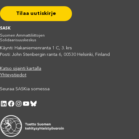
Tilaa uutiskirje
SASK
Suomen Ammattiliittojen
Solidaarisuuskeskus
Käynti: Hakaniemenranta 1 C, 3. krs
Posti: John Stenbergin ranta 6, 00530 Helsinki, Finland
Katso sijainti kartalla
Yhteystiedot
Seuraa SASKia somessa
LinkedIn
Facebook
Instagram
YouTube
Bluesky