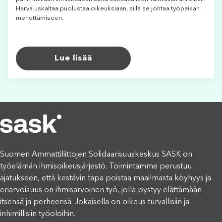
Harva uskaltaa puolustaa oikeuksiaan, sillä se johtaa työpaikan
menettämiseen.
Lue lisää
Suomen Ammattiliittojen Solidaarisuuskeskus SASK on
työelämän ihmisoikeusjärjestö. Toimintamme perustuu
ajatukseen, että kestävin tapa poistaa maailmasta köyhyys ja
eriarvoisuus on ihmisarvoinen työ, jolla pystyy elättämään
itsensä ja perheensä. Jokaisella on oikeus turvallisiin ja
inhimillisiin työoloihin.