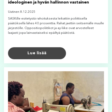
ideologinen ja hyvän hallinnon vastainen
Uutinen 8.12.2025
SASKille esitetystä rahoituksesta leikattiin poliittisella
päätöksellä lähes 40 prosenttia. Rahat jaettiin seitsemälle muulle
järjestölle. Oppositiopoliitikot ja ay-liike ovat arvostelleet
laajasti jopa lainvastaiseksi epäiltyä päätöstä.
Lue lisää