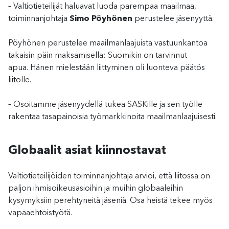
– Valtiotieteilijät haluavat luoda parempaa maailmaa,
toiminnanjohtaja
Simo Pöyhönen
perustelee jäsenyyttä.
Pöyhönen perustelee maailmanlaajuista vastuunkantoa
takaisin päin maksamisella: Suomikin on tarvinnut
apua. Hänen mielestään liittyminen oli luonteva päätös
liitolle.
– Osoitamme jäsenyydellä tukea SASKille ja sen työlle
rakentaa tasapainoisia työmarkkinoita maailmanlaajuisesti.
Globaalit asiat kiinnostavat
Valtiotieteilijöiden toiminnanjohtaja arvioi, että liitossa on
paljon ihmisoikeusasioihin ja muihin globaaleihin
kysymyksiin perehtyneitä jäseniä. Osa heistä tekee myös
vapaaehtoistyötä.