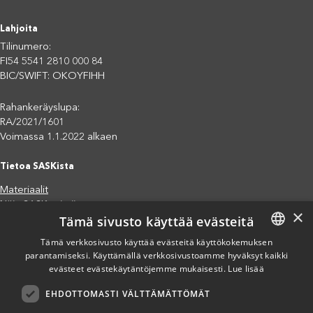
Lahjoita
Tilinumero:
FI54 5541 2810 000 84
BIC/SWIFT: OKOYFIHH
Rahankeräyslupa:
RA/2021/1601
Voimassa 1.1.2022 alkaen
Tietoa SASKista
Materiaalit
Näin SASK toimii
×
Tämä sivusto käyttää evästeitä
Jäsenjärjestöt
Saavutettavuusseloste
Tämä verkkosivusto käyttää evästeitä käyttökokemuksen
parantamiseksi. Käyttämällä verkkosivustoamme hyväksyt kaikki
FINNISH
Tietosuojaseloste
evästeet evästekäytäntöjemme mukaisesti.
Lue lisää
Eettiset periaatteet (pdf)
ENGLISH
Miten voit auttaa?
EHDOTTOMASTI VÄLTTÄMÄTTÖMÄT
SPANISH
Lahjoita