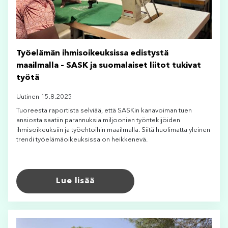
Työelämän ihmisoikeuksissa edistystä
maailmalla – SASK ja suomalaiset liitot tukivat
työtä
Uutinen 15.8.2025
Tuoreesta raportista selviää, että SASKin kanavoiman tuen
ansiosta saatiin parannuksia miljoonien työntekijöiden
ihmisoikeuksiin ja työehtoihin maailmalla. Siitä huolimatta yleinen
trendi työelämäoikeuksissa on heikkenevä.
Lue lisää