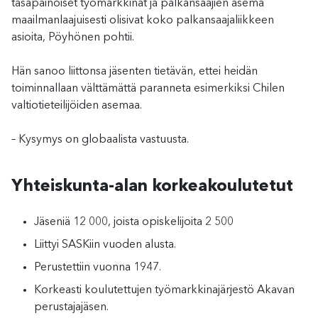
tasapainoiset työmarkkinat ja palkansaajien asema
maailmanlaajuisesti olisivat koko palkansaajaliikkeen
asioita, Pöyhönen pohtii.
Hän sanoo liittonsa jäsenten tietävän, ettei heidän
toiminnallaan välttämättä paranneta esimerkiksi Chilen
valtiotieteilijöiden asemaa.
– Kysymys on globaalista vastuusta.
Yhteiskunta-alan korkeakoulutetut
Jäseniä 12 000, joista opiskelijoita 2 500
Liittyi SASKiin vuoden alusta.
Perustettiin vuonna 1947.
Korkeasti koulutettujen työmarkkinajärjestö Akavan
perustajajäsen.