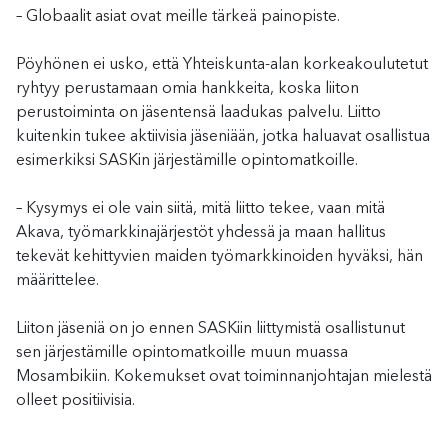
– Globaalit asiat ovat meille tärkeä painopiste.
Pöyhönen ei usko, että Yhteiskunta-alan korkeakoulutetut
ryhtyy perustamaan omia hankkeita, koska liiton
perustoiminta on jäsentensä laadukas palvelu. Liitto
kuitenkin tukee aktiivisia jäseniään, jotka haluavat osallistua
esimerkiksi SASKin järjestämille opintomatkoille.
– Kysymys ei ole vain siitä, mitä liitto tekee, vaan mitä
Akava, työmarkkinajärjestöt yhdessä ja maan hallitus
tekevät kehittyvien maiden työmarkkinoiden hyväksi, hän
määrittelee.
Liiton jäseniä on jo ennen SASKiin liittymistä osallistunut
sen järjestämille opintomatkoille muun muassa
Mosambikiin. Kokemukset ovat toiminnanjohtajan mielestä
olleet positiivisia.