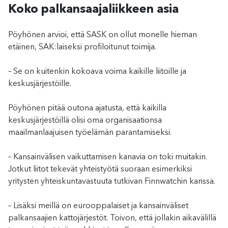
Koko palkansaajaliikkeen asia
Pöyhönen arvioi, että SASK on ollut monelle hieman
etäinen, SAK:laiseksi profiloitunut toimija.
– Se on kuitenkin kokoava voima kaikille liitoille ja
keskusjärjestöille.
Pöyhönen pitää outona ajatusta, että kaikilla
keskusjärjestöillä olisi oma organisaationsa
maailmanlaajuisen työelämän parantamiseksi.
– Kansainvälisen vaikuttamisen kanavia on toki muitakin.
Jotkut liitot tekevät yhteistyötä suoraan esimerkiksi
yritysten yhteiskuntavastuuta tutkivan Finnwatchin kanssa.
– Lisäksi meillä on eurooppalaiset ja kansainväliset
palkansaajien kattojärjestöt. Toivon, että jollakin aikavälillä