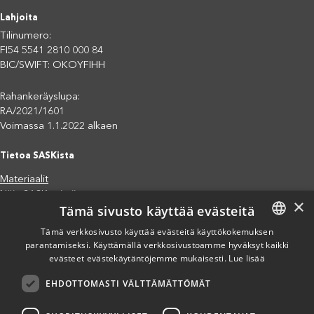
Lahjoita
Tilinumero:
FI54 5541 2810 000 84
BIC/SWIFT: OKOYFIHH
Rahankeräyslupa:
RA/2021/1601
Voimassa 1.1.2022 alkaen
Tietoa SASKista
Materiaalit
Näin SASK toimii
×
Tämä sivusto käyttää evästeitä
Jäsenjärjestöt
Saavutettavuusseloste
Tämä verkkosivusto käyttää evästeitä käyttökokemuksen
parantamiseksi. Käyttämällä verkkosivustoamme hyväksyt kaikki
FINNISH
Tietosuojaseloste
evästeet evästekäytäntöjemme mukaisesti.
Lue lisää
Eettiset periaatteet (pdf)
ENGLISH
Miten voit auttaa?
EHDOTTOMASTI VÄLTTÄMÄTTÖMÄT
SPANISH
Lahjoita
Osallistu