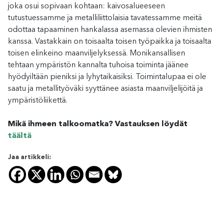
joka osui sopivaan kohtaan: kaivosalueeseen
tutustuessamme ja metalliliittolaisia tavatessamme meitä
odottaa tapaaminen hankalassa asemassa olevien ihmisten
kanssa. Vastakkain on toisaalta toisen työpaikka ja toisaalta
toisen elinkeino maanviljelyksessä. Monikansallisen
tehtaan ympäristön kannalta tuhoisa toiminta jäänee
hyödyiltään pieniksi ja lyhytaikaisiksi. Toimintalupaa ei ole
saatu ja metallityöväki syyttänee asiasta maanviljelijöitä ja
ympäristöliikettä.
Mikä ihmeen talkoomatka? Vastauksen löydät
täältä
Jaa artikkeli: