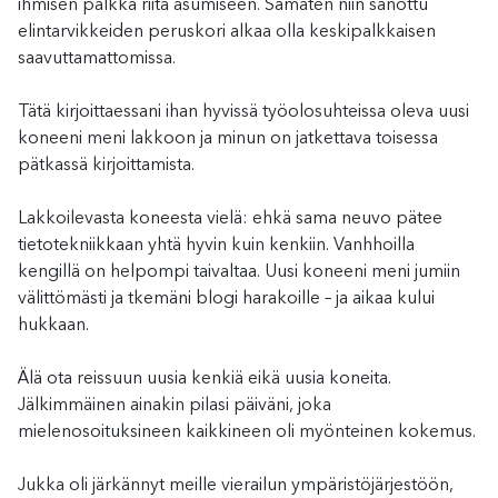
ihmisen palkka riitä asumiseen. Samaten niin sanottu
elintarvikkeiden peruskori alkaa olla keskipalkkaisen
saavuttamattomissa.
Tätä kirjoittaessani ihan hyvissä työolosuhteissa oleva uusi
koneeni meni lakkoon ja minun on jatkettava toisessa
pätkassä kirjoittamista.
Lakkoilevasta koneesta vielä: ehkä sama neuvo pätee
tietotekniikkaan yhtä hyvin kuin kenkiin. Vanhhoilla
kengillä on helpompi taivaltaa. Uusi koneeni meni jumiin
välittömästi ja tkemäni blogi harakoille – ja aikaa kului
hukkaan.
Älä ota reissuun uusia kenkiä eikä uusia koneita.
Jälkimmäinen ainakin pilasi päiväni, joka
mielenosoituksineen kaikkineen oli myönteinen kokemus.
Jukka oli järkännyt meille vierailun ympäristöjärjestöön,