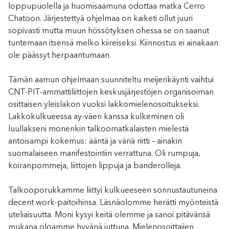
loppupuolella ja huomisaamuna odottaa matka Cerro
Chatoon. Järjestettyä ohjelmaa on kaiketi ollut juuri
sopivasti mutta muun hössötyksen ohessa se on saanut
tuntemaan itsensä melko kiireiseksi. Kiinnostus ei ainakaan
ole päässyt herpaantumaan.
Tämän aamun ohjelmaan suunniteltu meijerikäynti vaihtui
CNT-PIT-ammattiliittojen keskusjärjestöjen organisoiman
osittaisen yleislakon vuoksi lakkomielenosoitukseksi.
Lakkokulkueessa ay-väen kanssa kulkeminen oli
luullakseni monenkin talkoomatkalaisten mielestä
antoisampi kokemus: ääntä ja väriä riitti – ainakin
suomalaiseen manifestointiin verrattuna. Oli rumpuja,
koiranpommeja, liittojen lippuja ja banderolleja.
Talkooporukkamme liittyi kulkueeseen sonnustautuneina
decent work-paitoihinsa. Läsnäolomme herätti myönteistä
uteliaisuutta. Moni kysyi keitä olemme ja sanoi pitävänsä
mukana oloamme hyvänä juttuna. Mielenosoittajien