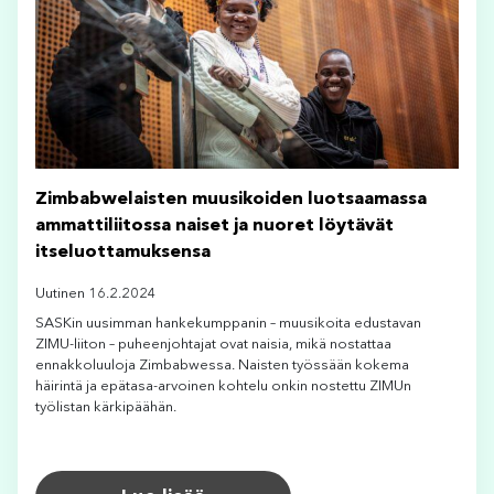
Zimbabwelaisten muusikoiden luotsaamassa
ammattiliitossa naiset ja nuoret löytävät
itseluottamuksensa
Uutinen 16.2.2024
SASKin uusimman hankekumppanin – muusikoita edustavan
ZIMU-liiton – puheenjohtajat ovat naisia, mikä nostattaa
ennakkoluuloja Zimbabwessa. Naisten työssään kokema
häirintä ja epätasa-arvoinen kohtelu onkin nostettu ZIMUn
työlistan kärkipäähän.