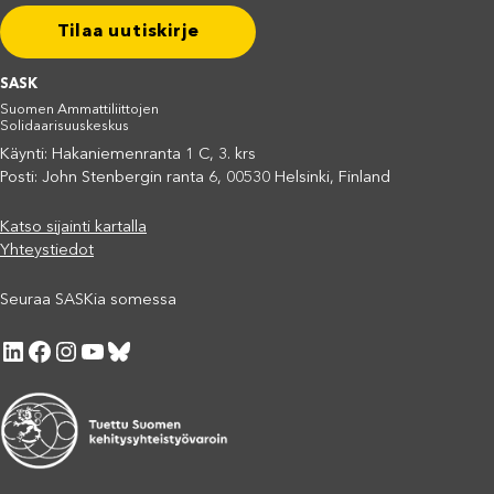
Tilaa uutiskirje
SASK
Suomen Ammattiliittojen
Solidaarisuuskeskus
Käynti: Hakaniemenranta 1 C, 3. krs
Posti: John Stenbergin ranta 6, 00530 Helsinki, Finland
Katso sijainti kartalla
Yhteystiedot
Seuraa SASKia somessa
LinkedIn
Facebook
Instagram
YouTube
Bluesky