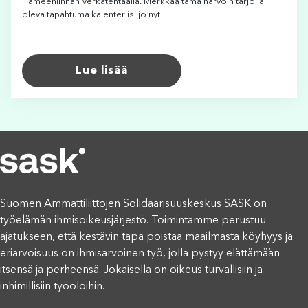
Hämeenlinnan Verkatehtaalla. Merkkaa tämä harvoin tarjolla
oleva tapahtuma kalenteriisi jo nyt!
Lue lisää
Suomen Ammattiliittojen Solidaarisuuskeskus SASK on
työelämän ihmisoikeusjärjestö. Toimintamme perustuu
ajatukseen, että kestävin tapa poistaa maailmasta köyhyys ja
eriarvoisuus on ihmisarvoinen työ, jolla pystyy elättämään
itsensä ja perheensä. Jokaisella on oikeus turvallisiin ja
inhimillisiin työoloihin.