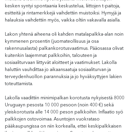
kesken syntyi spontaania keskustelua, liittojen t-paitoja,
esitteitä ja rintamerkkejä vaihdettiin muistoiksi. Hymyjä ja
halauksia vaihdettiin myös, vaikka oltiin vakavalla asialla.
Lakon yhtenä aiheena oli kahden matalapalkka-alan noin
kymmenen prosentin (juomateollisuus ja osa
rakennusalasta) palkankorotusvaatimus. Pääosassa olivat
kuitenkin laajemmat palkkoihin, talouteen ja
sosiaaliturvaan liittyvät aloitteet ja vaatimukset. Lakolla
haluttiin vauhdittaa jo aikaansaatuja sosiaaliturvan ja
terveydenhuollon parannuksia ja jo hyväksyttyjen lakien
toteuttamista.
Lakolla vaadittiin minimipalkan korotusta nykyisestä 8000
Uruguayn pesosta 10 000 pesoon (noin 400 €) sekä
yleiskorotusta alle 14 000 peson palkkoihin. Inflaatio syö
palkkojen ostovoimaa. Asuntojen vuokrataso
pääkaupungissa on niin korkealla, ettei keskipalkkaisen