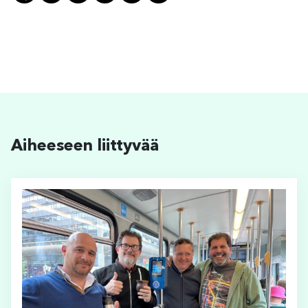
Aiheeseen liittyvää