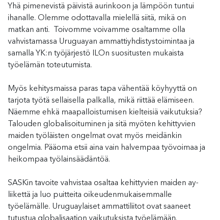
Yhä pimenevistä päivistä aurinkoon ja lämpöön tuntui
ihanalle. Olemme odottavalla mielellä siitä, mikä on
matkan anti. Toivomme voivamme osaltamme olla
vahvistamassa Uruguayan ammattiyhdistystoimintaa ja
samalla YK:n työjärjestö ILOn suositusten mukaista
työelämän toteutumista.
Myös kehitysmaissa paras tapa vähentää köyhyyttä on
tarjota työtä sellaisella palkalla, mikä riittää elämiseen.
Näemme ehkä maapalloistumisen kielteisiä vaikutuksia?
Talouden globalisoituminen ja sitä myöten kehittyvien
maiden työläisten ongelmat ovat myös meidänkin
ongelmia. Pääoma etsii aina vain halvempaa työvoimaa ja
heikompaa työlainsäädäntöä.
SASKin tavoite vahvistaa osaltaa kehittyvien maiden ay-
liikettä ja luo puitteita oikeudenmukaisemmalle
työelämälle. Uruguaylaiset ammattiliitot ovat saaneet
tutustua globalisaation vaikutuksista työelämään.