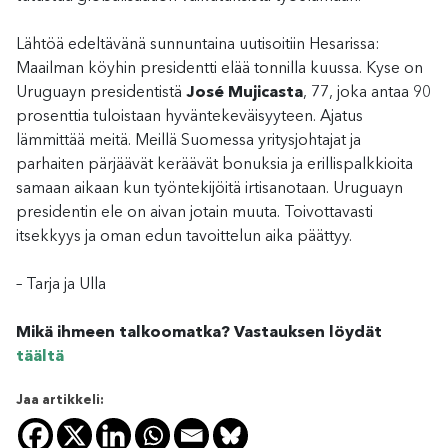
Lähtöä edeltävänä sunnuntaina uutisoitiin Hesarissa:
Maailman köyhin presidentti elää tonnilla kuussa. Kyse on
Uruguayn presidentistä
José Mujicasta
, 77, joka antaa 90
prosenttia tuloistaan hyväntekeväisyyteen. Ajatus
lämmittää meitä. Meillä Suomessa yritysjohtajat ja
parhaiten pärjäävät keräävät bonuksia ja erillispalkkioita
samaan aikaan kun työntekijöitä irtisanotaan. Uruguayn
presidentin ele on aivan jotain muuta. Toivottavasti
itsekkyys ja oman edun tavoittelun aika päättyy.
– Tarja ja Ulla
Mikä ihmeen talkoomatka? Vastauksen löydät
täältä
Jaa artikkeli: