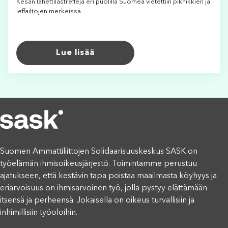
Kesän lähettilästreffejä eri puolilla Suomea vietettiin piknikkien ja
leffailtojen merkeissä.
Lue lisää
Suomen Ammattiliittojen Solidaarisuuskeskus SASK on
työelämän ihmisoikeusjärjestö. Toimintamme perustuu
ajatukseen, että kestävin tapa poistaa maailmasta köyhyys ja
eriarvoisuus on ihmisarvoinen työ, jolla pystyy elättämään
itsensä ja perheensä. Jokaisella on oikeus turvallisiin ja
inhimillisiin työoloihin.