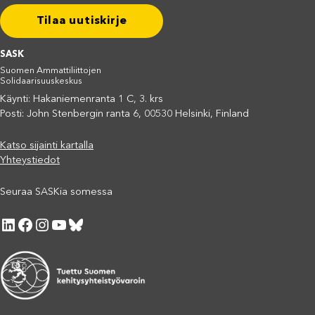
Tilaa uutiskirje
SASK
Suomen Ammattiliittojen
Solidaarisuuskeskus
Käynti: Hakaniemenranta 1 C, 3. krs
Posti: John Stenbergin ranta 6, 00530 Helsinki, Finland
Katso sijainti kartalla
Yhteystiedot
Seuraa SASKia somessa
LinkedIn
Facebook
Instagram
YouTube
Bluesky