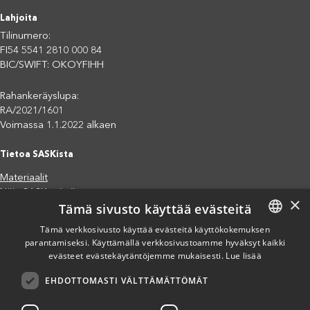
Lahjoita
Tilinumero:
FI54 5541 2810 000 84
BIC/SWIFT: OKOYFIHH
Rahankeräyslupa:
RA/2021/1601
Voimassa 1.1.2022 alkaen
Tietoa SASKista
Materiaalit
Näin SASK toimii
×
Tämä sivusto käyttää evästeitä
Jäsenjärjestöt
Saavutettavuusseloste
Tämä verkkosivusto käyttää evästeitä käyttökokemuksen
parantamiseksi. Käyttämällä verkkosivustoamme hyväksyt kaikki
FINNISH
Tietosuojaseloste
evästeet evästekäytäntöjemme mukaisesti.
Lue lisää
Eettiset periaatteet (pdf)
ENGLISH
Miten voit auttaa?
EHDOTTOMASTI VÄLTTÄMÄTTÖMÄT
SPANISH
Lahjoita
Osallistu