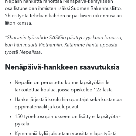
Nepalin hanketta rahoittaa Nenäpäivä-keräykseen
osallistuneiden ihmisten lisäksi Suomen Rakennusliitto.
Yhteistyötä tehdään kahden nepalilaisen rakennusalan
liiton kanssa.
*Sharanin työsuhde SASKiin päättyi syyskuun lopussa,
kun hän muutti Vietnamiin. Kiitämme häntä upeasta
työstä Nepalissa.
Nenäpäivä-hankkeen saavutuksia
Nepaliin on perustettu kolme lapsityöläisille
tarkoitettua koulua, joissa opiskelee 123 lasta
Hanke järjestää kouluihin opettajat sekä kustantaa
oppimateriaalit ja koulupuvut
150 työehtosopimukseen on lisätty ei lapsityötä -
pykälä
Kymmeniä kyliä julistetaan vuosittain lapsityöstä