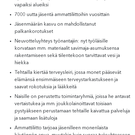
vapaiksi alueiksi
7000 uutta jäsentä ammattiliittoihin vuosittain
Jäsenmäärän kasvu on mahdollistanut
palkankorotukset
Neuvotteluyhteys työnantajiin: nyt työläisille
korvataan mm. materiaalit savimaja-asumuksensa
rakentamiseen sekä tiilentekoon tarvittavat vesi ja
hiekka
Tehtailla kiertää terveysleiri, jossa monet pääsevät
elämänsä ensimmäiseen terveystarkastukseen ja
saavat rokotuksia ja lääkkeitä
Naisille on perustettu toimintaryhmiä, joissa he antavat
vertaistukea ja mm. joukkolainoittavat toisiaan
pystyäkseen perustamaan tehtaille kaivattua palveluja
ja saamaan lisätuloja
Ammattiliitto tarjoaa jäsenilleen monenlaista