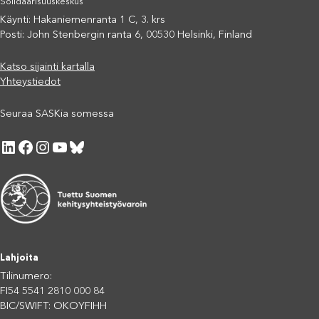
Solidaarisuuskeskus
Käynti: Hakaniemenranta 1 C, 3. krs
Posti: John Stenbergin ranta 6, 00530 Helsinki, Finland
Katso sijainti kartalla
Yhteystiedot
Seuraa SASKia somessa
LinkedIn
Facebook
Instagram
YouTube
Bluesky
Lahjoita
Tilinumero:
FI54 5541 2810 000 84
BIC/SWIFT: OKOYFIHH