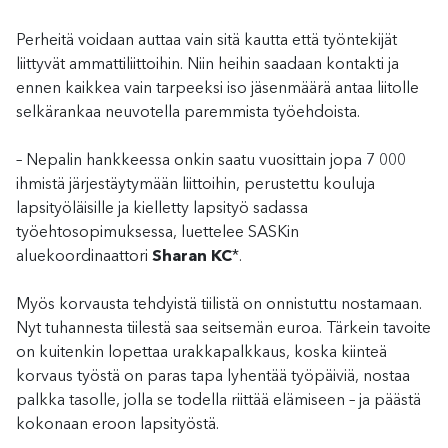
Perheitä voidaan auttaa vain sitä kautta että työntekijät
liittyvät ammattiliittoihin. Niin heihin saadaan kontakti ja
ennen kaikkea vain tarpeeksi iso jäsenmäärä antaa liitolle
selkärankaa neuvotella paremmista työehdoista.
– Nepalin hankkeessa onkin saatu vuosittain jopa 7 000
ihmistä järjestäytymään liittoihin, perustettu kouluja
lapsityöläisille ja kielletty lapsityö sadassa
työehtosopimuksessa, luettelee SASKin
aluekoordinaattori
Sharan KC
*.
Myös korvausta tehdyistä tiilistä on onnistuttu nostamaan.
Nyt tuhannesta tiilestä saa seitsemän euroa. Tärkein tavoite
on kuitenkin lopettaa urakkapalkkaus, koska kiinteä
korvaus työstä on paras tapa lyhentää työpäiviä, nostaa
palkka tasolle, jolla se todella riittää elämiseen – ja päästä
kokonaan eroon lapsityöstä.