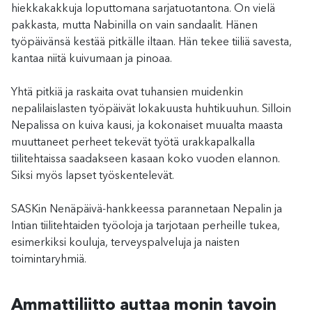
hiekkakakkuja loputtomana sarjatuotantona. On vielä
pakkasta, mutta Nabinilla on vain sandaalit. Hänen
työpäivänsä kestää pitkälle iltaan. Hän tekee tiiliä savesta,
kantaa niitä kuivumaan ja pinoaa.
Yhtä pitkiä ja raskaita ovat tuhansien muidenkin
nepalilaislasten työpäivät lokakuusta huhtikuuhun. Silloin
Nepalissa on kuiva kausi, ja kokonaiset muualta maasta
muuttaneet perheet tekevät työtä urakkapalkalla
tiilitehtaissa saadakseen kasaan koko vuoden elannon.
Siksi myös lapset työskentelevät.
SASKin Nenäpäivä-hankkeessa parannetaan Nepalin ja
Intian tiilitehtaiden työoloja ja tarjotaan perheille tukea,
esimerkiksi kouluja, terveyspalveluja ja naisten
toimintaryhmiä.
Ammattiliitto auttaa monin tavoin