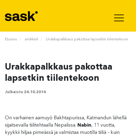
Hyppää sisältöön
Etusivu
artikkeli
Urakkapalkkaus pakottaa lapsetkin tiilentekoon
Urakkapalkkaus pakottaa
lapsetkin tiilentekoon
Julkaistu
24.10.2014
On varhainen aamuyö Bakhtapurissa, Katmandun lähellä
sijaitsevalla tiilitehtaalla Nepalissa.
Nabin
, 11 vuotta,
kyykkii hiljaa pimeässä ja valmistaa muotilla tiiliä – kuin