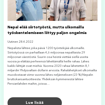
Nepal elää siirtotyöstä, mutta ulkomailla
työskentelemiseen liittyy paljon ongelmia
Uutinen 28.4.2022
Nepalista lähtee joka päivä 1200 työntekijää ulkomaille.
Siirtotyössä on parhaillaan 4,6 miljoonaa nepalilaista 29
miljoonan väestöstä. Suurin osa heistä viettää siellä useita
vuosia ja elättää perheensä lähettämällä heille rahaa. Lähes
kaikki lähtijät ovat miehiä. Vuonna 2020 rahaa lähetettiin 8,1
miljardin Yhdysvaltain dollarin arvosta. Rahalähetykset ulkomailta
muodostavat viime vuonna lähes neljänneksen (23 %) Nepalin
bruttokansantuotteesta. Yhdeksän kymmenestä lähtee
Persianlahden maihin, joissa…
Lue lisää