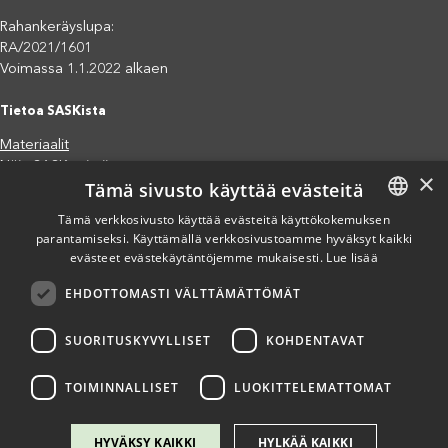
Rahankeräyslupa:
RA/2021/1601
Voimassa 1.1.2022 alkaen
Tietoa SASKista
Materiaalit
Näin SASK toimii
×
Tämä sivusto käyttää evästeitä
Jäsenjärjestöt
Saavutettavuusseloste
Tämä verkkosivusto käyttää evästeitä käyttökokemuksen
parantamiseksi. Käyttämällä verkkosivustoamme hyväksyt kaikki
FINNISH
Tietosuojaseloste
evästeet evästekäytäntöjemme mukaisesti.
Lue lisää
Eettiset periaatteet (pdf)
ENGLISH
Miten voit auttaa?
EHDOTTOMASTI VÄLTTÄMÄTTÖMÄT
SPANISH
Lahjoita
Osallistu
SUORITUSKYVYLLISET
KOHDENTAVAT
Liity kannatusjäseneksi
Ilmoita väärinkäytösepäilystä
TOIMINNALLISET
LUOKITTELEMATTOMAT
HYVÄKSY KAIKKI
HYLKÄÄ KAIKKI