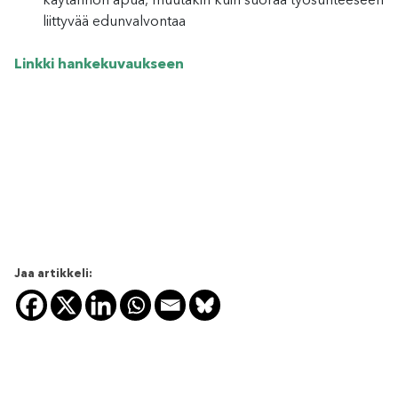
käytännön apua, muutakin kuin suoraa työsuhteeseen
liittyvää edunvalvontaa
Linkki hankekuvaukseen
Jaa artikkeli: