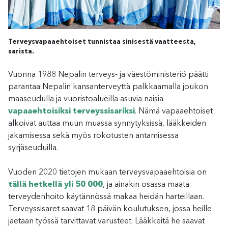
Terveysvapaaehtoiset tunnistaa sinisestä vaatteesta,
sarista.
Vuonna 1988 Nepalin terveys- ja väestöministeriö päätti
parantaa Nepalin kansanterveyttä palkkaamalla joukon
maaseudulla ja vuoristoalueilla asuvia naisia
vapaaehtoisiksi terveyssisariksi
. Nämä vapaaehtoiset
alkoivat auttaa muun muassa synnytyksissä, lääkkeiden
jakamisessa sekä myös rokotusten antamisessa
syrjäseuduilla.
Vuoden 2020 tietojen mukaan terveysvapaaehtoisia on
tällä hetkellä yli 50 000
, ja ainakin osassa maata
terveydenhoito käytännössä makaa heidän harteillaan.
Terveyssisaret saavat 18 päivän koulutuksen, jossa heille
jaetaan työssä tarvittavat varusteet. Lääkkeitä he saavat