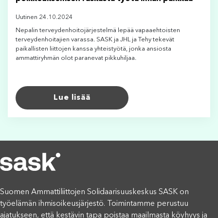
Uutinen 24.10.2024
Nepalin terveydenhoitojärjestelmä lepää vapaaehtoisten
terveydenhoitajien varassa. SASK ja JHL ja Tehy tekevät
paikallisten liittojen kanssa yhteistyötä, jonka ansiosta
ammattiryhmän olot paranevat pikkuhiljaa.
Lue lisää
Suomen Ammattiliittojen Solidaarisuuskeskus SASK on
työelämän ihmisoikeusjärjestö. Toimintamme perustuu
ajatukseen, että kestävin tapa poistaa maailmasta köyhyys ja