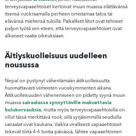
terveysvapaaehtoiset kertoivat muun muassa elättävänsä
itsensä vuokraamalla perheen omistamaa taloa tai
elävänsä miehensä tuloilla. Paikalliset liitot ovat tehneet
paljon työtä sen eteen, että terveysvapaaehtoiset ovat
alkaneet vaatia oikeuksiaan.
Äitiyskuolleisuus uudelleen
nousussa
Nepal on pystynyt vähentämään äitikuolleisuutta
huomattavasti viimeisten vuosikymmenten aikana.
Äitikuolleisuuden vähenemiseen on pidetty syynä muun
muassa
sairaalassa synnyttäville maksettavia
kulukorvauksia
, mutta myös terveysvapaaehtoisilla on
ollut tässä merkittävä rooli, sillä syrjäisimmillä seuduilla
sairaalat ovat kaukana. Vaikka virallisesti vapaaehtoiset
tekevät töitä 4–6 tuntia päivässä, lähtee vapaaehtoinen