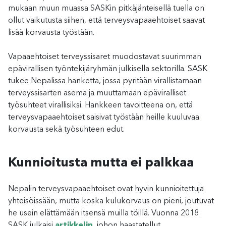
mukaan muun muassa SASKin pitkäjänteisellä tuella on
ollut vaikutusta siihen, että terveysvapaaehtoiset saavat
lisää korvausta työstään.
Vapaaehtoiset terveyssisaret muodostavat suurimman
epävirallisen työntekijäryhmän julkisella sektorilla. SASK
tukee Nepalissa hanketta, jossa pyritään virallistamaan
terveyssisarten asema ja muuttamaan epäviralliset
työsuhteet virallisiksi. Hankkeen tavoitteena on, että
terveysvapaaehtoiset saisivat työstään heille kuuluvaa
korvausta sekä työsuhteen edut.
Kunnioitusta mutta ei palkkaa
Nepalin terveysvapaaehtoiset ovat hyvin kunnioitettuja
yhteisöissään, mutta koska kulukorvaus on pieni, joutuvat
he usein elättämään itsensä muilla töillä. Vuonna 2018
SASK julkaisi
artikkelin
, johon haastatellut