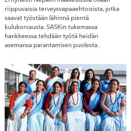
Erityisesti Nepalin maaseudulla ollaan
riippuvaisia terveysvapaaehtoisista, jotka
saavat työstään lähinnä pientä
kulukorvausta. SASKin tukemassa
hankkeessa tehdään työtä heidän
asemansa parantamisen puolesta.