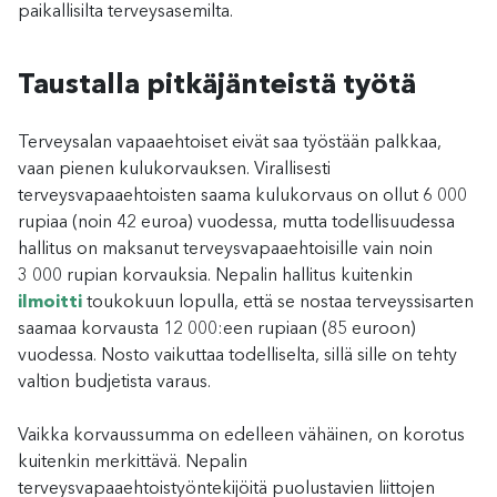
paikallisilta terveysasemilta.
Taustalla pitkäjänteistä työtä
Terveysalan vapaaehtoiset eivät saa työstään palkkaa,
vaan pienen kulukorvauksen. Virallisesti
terveysvapaaehtoisten saama kulukorvaus on ollut 6 000
rupiaa (noin 42 euroa) vuodessa, mutta todellisuudessa
hallitus on maksanut terveysvapaaehtoisille vain noin
3 000 rupian korvauksia. Nepalin hallitus kuitenkin
ilmoitti
toukokuun lopulla, että se nostaa terveyssisarten
saamaa korvausta 12 000:een rupiaan (85 euroon)
vuodessa. Nosto vaikuttaa todelliselta, sillä sille on tehty
valtion budjetista varaus.
Vaikka korvaussumma on edelleen vähäinen, on korotus
kuitenkin merkittävä. Nepalin
terveysvapaaehtoistyöntekijöitä puolustavien liittojen