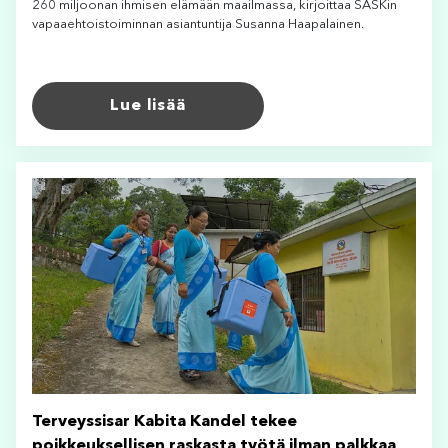
260 miljoonan ihmisen elämään maailmassa, kirjoittaa SASKin
vapaaehtoistoiminnan asiantuntija Susanna Haapalainen.
Lue lisää
Terveyssisar Kabita Kandel tekee
poikkeuksellisen raskasta työtä ilman palkkaa