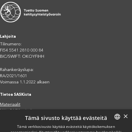
Lahjoita
Tilinumero:
FI54 5541 2810 000 84
BIC/SWIFT: OKOYFIHH
Rahankeräyslupa:
RA/2021/1601
Voimassa 1.1.2022 alkaen
Tietoa SASKista
Materiaalit
Näin SASK toimii
×
Tämä sivusto käyttää evästeitä
Jäsenjärjestöt
Saavutettavuusseloste
Tämä verkkosivusto käyttää evästeitä käyttökokemuksen
FINNISH
Tietosuojaseloste