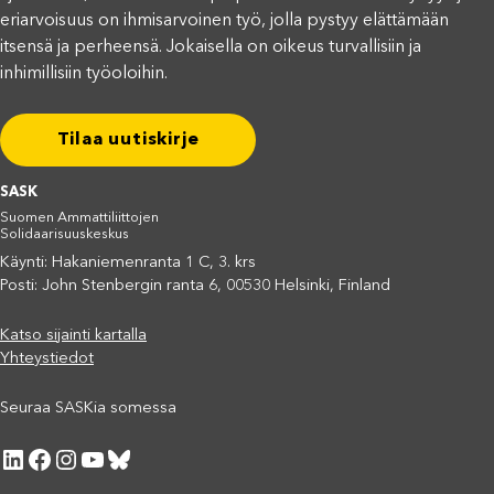
eriarvoisuus on ihmisarvoinen työ, jolla pystyy elättämään
itsensä ja perheensä. Jokaisella on oikeus turvallisiin ja
inhimillisiin työoloihin.
Tilaa uutiskirje
SASK
Suomen Ammattiliittojen
Solidaarisuuskeskus
Käynti: Hakaniemenranta 1 C, 3. krs
Posti: John Stenbergin ranta 6, 00530 Helsinki, Finland
Katso sijainti kartalla
Yhteystiedot
Seuraa SASKia somessa
LinkedIn
Facebook
Instagram
YouTube
Bluesky