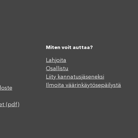
Miten voit auttaa?
Lahjoita
Osallistu
Liity kannatusjäseneksi
Ilmoita väärinkäytösepäilystä
loste
et (pdf)