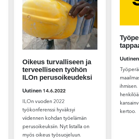
Työpe
tappa
Uutinen
Oikeus turvalliseen ja
terveelliseen työhön
Työperä
ILOn perusoikeudeksi
maailmas
ihmisen.
Uutinen
14.6.2022
henkilöä,
ILOn vuoden 2022
kansainv
työkonferenssi hyväksyi
kertoo.
viidennen kohdan työelämän
perusoikeuksiin. Nyt listalla on
myös oikeus työsuojeluun.