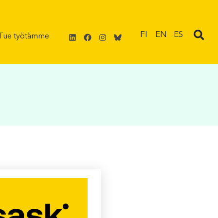
LinkedIn
Facebook
Instagram
Bluesky
FI
EN
ES
Tue työtämme