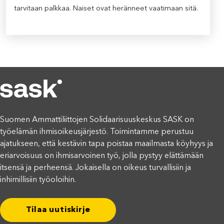
tarvitaan palkkaa. Naiset ovat heränneet vaatimaan sitä.
Suomen Ammattiliittojen Solidaarisuuskeskus SASK on
työelämän ihmisoikeusjärjestö. Toimintamme perustuu
ajatukseen, että kestävin tapa poistaa maailmasta köyhyys ja
eriarvoisuus on ihmisarvoinen työ, jolla pystyy elättämään
itsensä ja perheensä. Jokaisella on oikeus turvallisiin ja
inhimillisiin työoloihin.
Tilaa uutiskirje