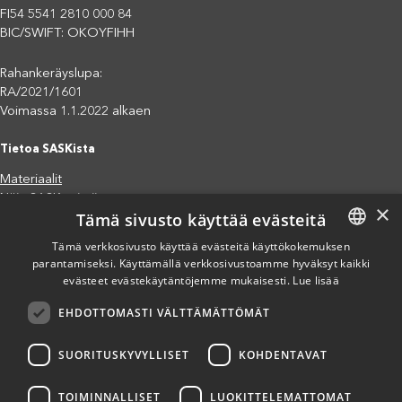
FI54 5541 2810 000 84
BIC/SWIFT: OKOYFIHH
Rahankeräyslupa:
RA/2021/1601
Voimassa 1.1.2022 alkaen
Tietoa SASKista
Materiaalit
Näin SASK toimii
×
Tämä sivusto käyttää evästeitä
Jäsenjärjestöt
Saavutettavuusseloste
Tämä verkkosivusto käyttää evästeitä käyttökokemuksen
Tietosuojaseloste
parantamiseksi. Käyttämällä verkkosivustoamme hyväksyt kaikki
FINNISH
evästeet evästekäytäntöjemme mukaisesti.
Lue lisää
Eettiset periaatteet (pdf)
ENGLISH
Miten voit auttaa?
EHDOTTOMASTI VÄLTTÄMÄTTÖMÄT
SPANISH
Lahjoita
Osallistu
SUORITUSKYVYLLISET
KOHDENTAVAT
Liity kannatusjäseneksi
Ilmoita väärinkäytösepäilystä
TOIMINNALLISET
LUOKITTELEMATTOMAT