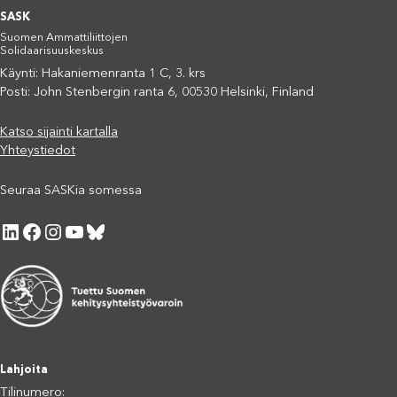
SASK
Suomen Ammattiliittojen
Solidaarisuuskeskus
Käynti: Hakaniemenranta 1 C, 3. krs
Posti: John Stenbergin ranta 6, 00530 Helsinki, Finland
Katso sijainti kartalla
Yhteystiedot
Seuraa SASKia somessa
LinkedIn
Facebook
Instagram
YouTube
Bluesky
Lahjoita
Tilinumero: