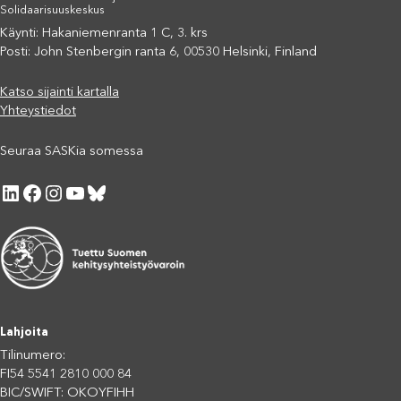
Solidaarisuuskeskus
Käynti: Hakaniemenranta 1 C, 3. krs
Posti: John Stenbergin ranta 6, 00530 Helsinki, Finland
Katso sijainti kartalla
Yhteystiedot
Seuraa SASKia somessa
LinkedIn
Facebook
Instagram
YouTube
Bluesky
Lahjoita
Tilinumero:
FI54 5541 2810 000 84
BIC/SWIFT: OKOYFIHH