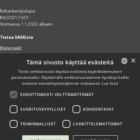
Rahankeräyslupa:
RA/2021/1601
Voimassa 1.1.2022 alkaen
Tietoa SASKista
Materiaalit
Näin SASK toimii
×
Tämä sivusto käyttää evästeitä
Jäsenjärjestöt
Saavutettavuusseloste
Tämä verkkosivusto käyttää evästeitä käyttökokemuksen
Tietosuojaseloste
parantamiseksi. Käyttämällä verkkosivustoamme hyväksyt kaikki
FINNISH
evästeet evästekäytäntöjemme mukaisesti.
Lue lisää
Eettiset periaatteet (pdf)
ENGLISH
Miten voit auttaa?
EHDOTTOMASTI VÄLTTÄMÄTTÖMÄT
SPANISH
Lahjoita
Osallistu
SUORITUSKYVYLLISET
KOHDENTAVAT
Liity kannatusjäseneksi
Ilmoita väärinkäytösepäilystä
TOIMINNALLISET
LUOKITTELEMATTOMAT