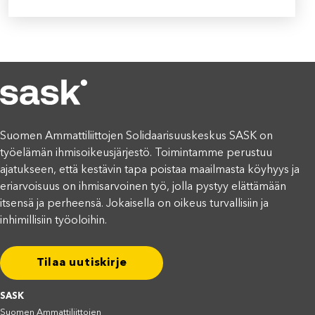
Suomen Ammattiliittojen Solidaarisuuskeskus SASK on
työelämän ihmisoikeusjärjestö. Toimintamme perustuu
ajatukseen, että kestävin tapa poistaa maailmasta köyhyys ja
eriarvoisuus on ihmisarvoinen työ, jolla pystyy elättämään
itsensä ja perheensä. Jokaisella on oikeus turvallisiin ja
inhimillisiin työoloihin.
Tilaa uutiskirje
SASK
Suomen Ammattiliittojen