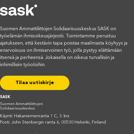
Suomen Ammattiliittojen Solidaarisuuskeskus SASK on
työelämän ihmisoikeusjärjestö. Toimintamme perustuu
ajatukseen, että kestävin tapa poistaa maailmasta köyhyys ja
eriarvoisuus on ihmisarvoinen työ, jolla pystyy elättämään
itsensä ja perheensä. Jokaisella on oikeus turvallisiin ja
inhimillisiin työoloihin.
Tilaa uutiskirje
SASK
Suomen Ammattiliittojen
Solidaarisuuskeskus
Käynti: Hakaniemenranta 1 C, 3. krs
Posti: John Stenbergin ranta 6, 00530 Helsinki, Finland