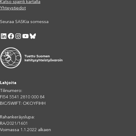
Katso sijainti kartalla
Yhteystiedot
Seuraa SASKia somessa
LinkedIn
Facebook
Instagram
YouTube
Bluesky
Lahjoita
Tilinumero:
FI54 5541 2810 000 84
BIC/SWIFT: OKOYFIHH
Rahankeräyslupa:
RA/2021/1601
Voimassa 1.1.2022 alkaen