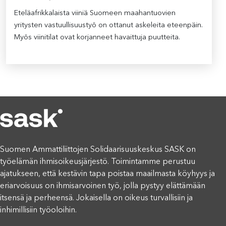
Eteläafrikkalaista viiniä Suomeen maahantuovien
yritysten vastuullisuustyö on ottanut askeleita eteenpäin.
Myös viinitilat ovat korjanneet havaittuja puutteita.
Suomen Ammattiliittojen Solidaarisuuskeskus SASK on
työelämän ihmisoikeusjärjestö. Toimintamme perustuu
ajatukseen, että kestävin tapa poistaa maailmasta köyhyys ja
eriarvoisuus on ihmisarvoinen työ, jolla pystyy elättämään
itsensä ja perheensä. Jokaisella on oikeus turvallisiin ja
inhimillisiin työoloihin.