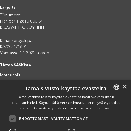
Lahjoita
Tilinumero:
FI54 5541 2810 000 84
BIC/SWIFT: OKOYFIHH
Rahankeräyslupa:
RA/2021/1601
Voimassa 1.1.2022 alkaen
Tietoa SASKista
Materiaalit
Näin SASK toimii
×
Tämä sivusto käyttää evästeitä
Jäsenjärjestöt
Saavutettavuusseloste
Tämä verkkosivusto käyttää evästeitä käyttökokemuksen
Tietosuojaseloste
parantamiseksi. Käyttämällä verkkosivustoamme hyväksyt kaikki
FINNISH
evästeet evästekäytäntöjemme mukaisesti.
Lue lisää
Eettiset periaatteet (pdf)
ENGLISH
Miten voit auttaa?
EHDOTTOMASTI VÄLTTÄMÄTTÖMÄT
SPANISH
Lahjoita
Osallistu