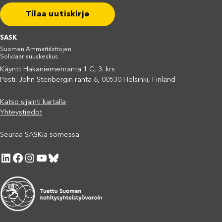
Tilaa uutiskirje
SASK
Suomen Ammattiliittojen
Solidaarisuuskeskus
Käynti: Hakaniemenranta 1 C, 3. krs
Posti: John Stenbergin ranta 6, 00530 Helsinki, Finland
Katso sijainti kartalla
Yhteystiedot
Seuraa SASKia somessa
LinkedIn
Facebook
Instagram
YouTube
Bluesky