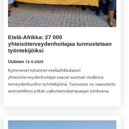
Etelä-Afrikka: 27 000
yhteisöterveydenhoitajaa tunnustetaan
työntekijöiksi
Uutinen
12.8.2025
Kymmenet tuhannet eteläafrikkalaiset
yhteisöterveydenhoitajat saavat aseman virallisina
terveydenhuollon työntekijöinä. Tunnustus on saavutettu
ammattiliiton pitkän vaikuttamiskampanjan tuloksena.