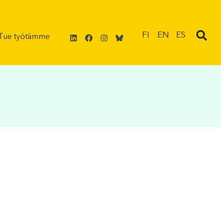
LinkedIn
Facebook
Instagram
Bluesky
FI
EN
ES
Tue työtämme