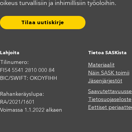
oikeus turvallisiin ja inhimillisiin työoloihin.
Tilaa uutiskirje
Lahjoita
Tietoa SASKista
Tilinumero:
Materiaalit
FI54 5541 2810 000 84
Näin SASK toimii
BIC/SWIFT: OKOYFIHH
Jäsenjärjestöt
Saavutettavuusse
Rahankeräyslupa:
Tietosuojaseloste
RA/2021/1601
Eettiset periaatte
Voimassa 1.1.2022 alkaen