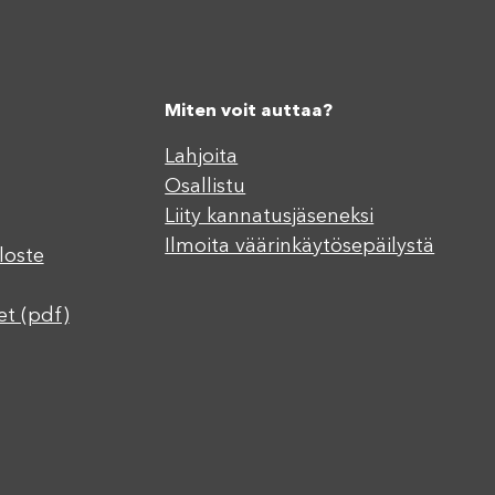
Miten voit auttaa?
Lahjoita
Osallistu
Liity kannatusjäseneksi
Ilmoita väärinkäytösepäilystä
loste
et (pdf)