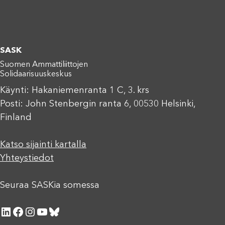
SASK
Suomen Ammattiliittojen
Solidaarisuuskeskus
Käynti: Hakaniemenranta 1 C, 3. krs
Posti: John Stenbergin ranta 6, 00530 Helsinki,
Finland
Katso sijainti kartalla
Yhteystiedot
Seuraa SASKia somessa
LinkedIn
Facebook
Instagram
YouTube
Bluesky