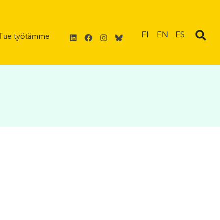
LinkedIn
Facebook
Instagram
Bluesky
FI
EN
ES
Tue työtämme