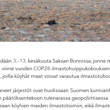
ydään 3.–13. kesäkuuta Saksan Bonnissa, jonne
viime vuoden COP28-ilmastohuippukokouksen seu
, joilla köyhät maat voivat varautua ilmastotuhoi
taneet järjestöt ovat huolissaan Suomen kunnia
äätöksentekoon tulenarassa geopoliittisessa ti
eaan köyhien maiden ilmastotoimiin, eikä ilmast