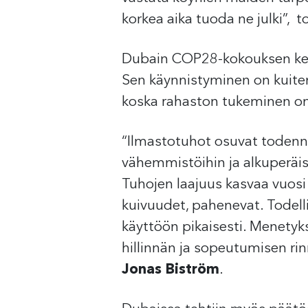
korkea aika tuoda ne julki”,
Dubain COP28-kokouksen kesk
Sen käynnistyminen on kuitenk
koska rahaston tukeminen on
“Ilmastotuhot osuvat todennä
vähemmistöihin ja alkuperäis
Tuhojen laajuus kasvaa vuosi 
kuivuudet, pahenevat. Todelli
käyttöön pikaisesti. Menetyks
hillinnän ja sopeutumisen ri
Jonas Biström
.