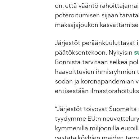
on, että vääntö rahoittajamai
poteroitumisen sijaan tarvit
maksajajoukon kasvattamisen
Järjestöt peräänkuuluttavat
päätöksentekoon. Nykyisin
s
Bonnista tarvitaan selkeä pol
haavoittuvien ihmisryhmien t
sodan ja koronapandemian vu
entisestään ilmastorahoituks
“Järjestöt toivovat Suomelta 
tyydymme EU:n neuvotteluryhm
kymmenillä miljoonilla euro
vastata köyhien maiden tarpe