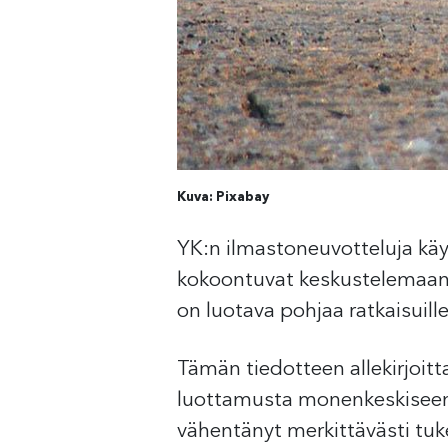
Kuva: Pixabay
YK:n ilmastoneuvotteluja kä
kokoontuvat keskustelemaan 
on luotava pohjaa ratkaisuille
Tämän tiedotteen allekirjoit
luottamusta monenkeskiseen p
vähentänyt merkittävästi tuk