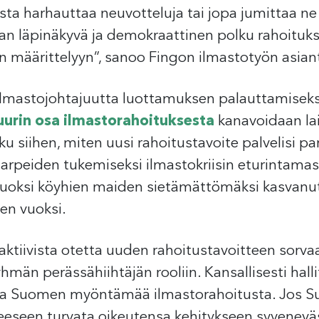
sta harhauttaa neuvotteluja tai jopa jumittaa ne
aan läpinäkyvä ja demokraattinen polku rahoitu
 määrittelyyn”, sanoo Fingon ilmastotyön asiant
 ilmastojohtajuutta luottamuksen palauttamise
uurin osa ilmastorahoituksesta
kanavoidaan lai
ku siihen, miten uusi rahoitustavoite palvelisi 
arpeiden tukemiseksi ilmastokriisin eturintamas
oksi köyhien maiden sietämättömäksi kasvanut 
en vuoksi.
aktiivista otetta uuden rahoitustavoitteen sorvaa
än perässähiihtäjän rooliin. Kansallisesti hal
illa Suomen myöntämää ilmastorahoitusta. Jos Su
eseen turvata oikeutensa kehitykseen syvenevässä