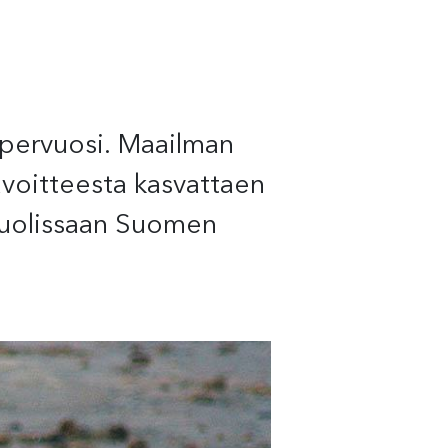
upervuosi. Maailman
avoitteesta kasvattaen
 huolissaan Suomen