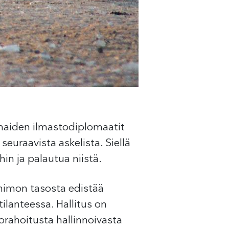
 maiden ilmastodiplomaatit
raavista askelista. Siellä
hin ja palautua niistä.
nhimon tasosta edistää
lanteessa. Hallitus on
orahoitusta hallinnoivasta