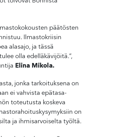
töt toivovat Bonnista
ilmastokokousten päätösten
istuu. Ilmastokriisin
ea alasajo, ja tässä
lee olla edelläkävijöitä.”,
ntija
Elina Mikola.
ta, jonka tarkoituksena on
aan ei vahvista epätasa-
nnön toteutusta koskeva
lmastorahoituskysymyksiin on
ilta ja ihmisarvoiselta työltä.