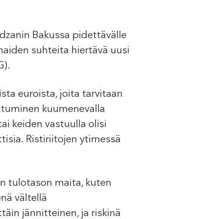
dzanin Bakussa pidettävälle
maiden suhteita hiertävä uusi
G).
ta euroista, joita tarvitaan
eutuminen kuumenevalla
i keiden vastuulla olisi
isia. Ristiriitojen ytimessä
an tulotason maita, kuten
nä vältellä
äin jännitteinen, ja riskinä