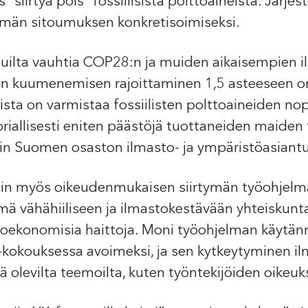
siirtyä pois” fossiilisista polttoaineista. Järjes
tämän sitoumuksen konkretisoimiseksi.
uilta vauhtia COP28:n ja muiden aikaisempien 
n kuumenemisen rajoittaminen 1,5 asteeseen onn
ista on varmistaa fossiilisten polttoaineiden nop
riallisesti eniten päästöjä tuottaneiden maiden tu
in Suomen osaston ilmasto- ja ympäristöasiantu
n myös oikeudenmukaisen siirtymän työohjelmas
ymä vähähiiliseen ja ilmastokestävään yhteiskunt
sioekonomisia haittoja. Moni työohjelman käytä
-kokouksessa avoimeksi, ja sen kytkeytyminen i
ä olevilta teemoilta, kuten työntekijöiden oikeuks