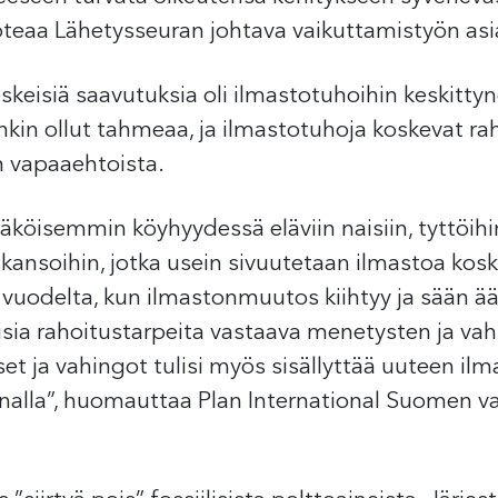
 toteaa Lähetysseuran johtava vaikuttamistyön as
eisiä saavutuksia oli ilmastotuhoihin keskitty
in ollut tahmeaa, ja ilmastotuhoja koskevat raho
 vapaaehtoista.
köisemmin köyhyydessä eläviin naisiin, tyttöihi
kansoihin, jotka usein sivuutetaan ilmastoa ko
vuodelta, kun ilmastonmuutos kiihtyy ja sään ääri
sia rahoitustarpeita vastaava menetysten ja vahi
et ja vahingot tulisi myös sisällyttää uuteen il
nnalla”, huomauttaa Plan International Suomen v