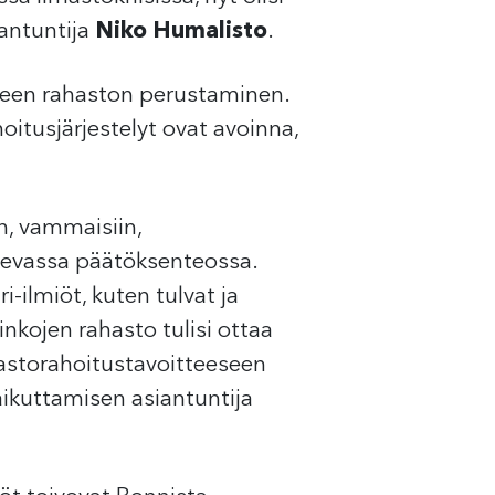
iantuntija
Niko Humalisto
.
neen rahaston perustaminen.
itusjärjestelyt ovat avoinna,
n, vammaisiin,
skevassa päätöksenteossa.
-ilmiöt, kuten tulvat ja
nkojen rahasto tulisi ottaa
mastorahoitustavoitteeseen
aikuttamisen asiantuntija