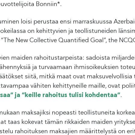
euvottelijoita Bonniin*.
uminen loisi perustaa ensi marraskuussa Azerbai
keilassa on kehittyvien ja teollistuneiden länsi
. “The New Collective Quantified Goal”, the NCQ
vien maiden rahoitustarpeista: sadoista miljardeis
vähennyksiä ja turvaamaan ihmisoikeuksien tot
tökset siitä, mitkä maat ovat maksuvelvollisia ta
vampaa vähiten kehittyneille maille, ovat poliitt
aa” ja ”keille rahoitus tulisi kohdentaa”
.
mukaan maksajiksi nopeasti teollistuneita korke
at taas kokevat tämän rikkaiden maiden yritykse
telu rahoituksen maksajien määrittelystä on eritt