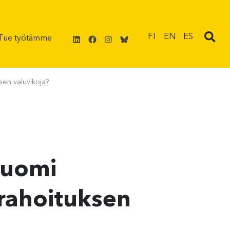
LinkedIn
Facebook
Instagram
Bluesky
FI
EN
ES
Tue työtämme
sen valuvikoja?
Suomi
orahoituksen