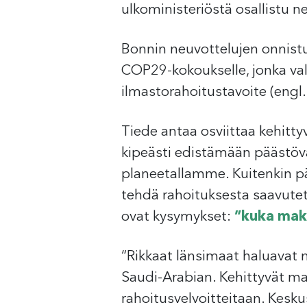
ulkoministeriöstä osallistu n
Bonnin neuvottelujen onnist
COP29-kokoukselle, jonka valo
ilmastorahoitustavoite (engl
Tiede antaa osviittaa kehitty
kipeästi edistämään päästö
planeetallamme. Kuitenkin pää
tehdä rahoituksesta saavutetta
ovat kysymykset:
”kuka maks
“Rikkaat länsimaat haluavat 
Saudi-Arabian. Kehittyvät ma
rahoitusvelvoitteitaan. Keskus