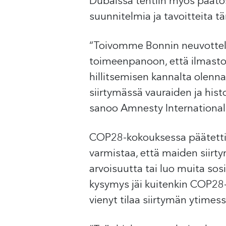
Dubaissa tehtiin myös päätös ”
suunnitelmia ja tavoitteita 
“Toivomme Bonnin neuvottel
toimeenpanoon, että ilmasto
hillitsemisen kannalta olenna
siirtymässä vauraiden ja histo
sanoo Amnesty International
COP28-kokouksessa päätettii
varmistaa, että maiden siirt
arvoisuutta tai luo muita so
kysymys jäi kuitenkin COP28
vienyt tilaa siirtymän ytimess