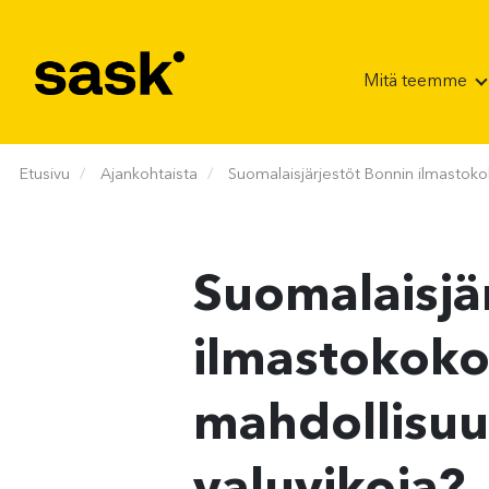
Hyppää sisältöön
Mitä teemme
Etusivu
Ajankohtaista
Suomalaisjärjestöt Bonnin ilmastoko
Suomalaisjä
ilmastokoko
mahdollisuu