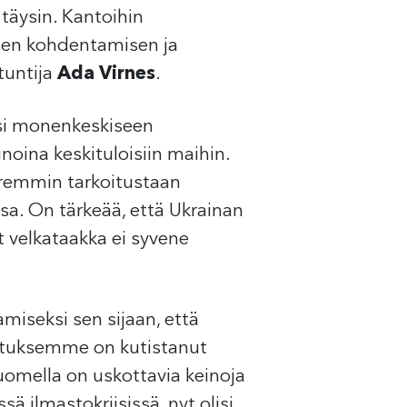
 täysin. Kantoihin
ksen kohdentamisen ja
untija
Ada Virnes
.
ksi monenkeskiseen
noina keskituloisiin maihin.
paremmin tarkoitustaan
sa. On tärkeää, että Ukrainan
velkataakka ei syvene
miseksi sen sijaan, että
lituksemme on kutistanut
omella on uskottavia keinoja
 ilmastokriisissä, nyt olisi