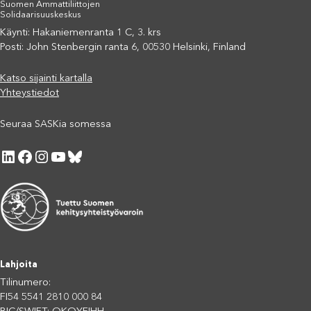
Suomen Ammattiliittojen
Solidaarisuuskeskus
Käynti: Hakaniemenranta 1 C, 3. krs
Posti: John Stenbergin ranta 6, 00530 Helsinki, Finland
Katso sijainti kartalla
Yhteystiedot
Seuraa SASKia somessa
LinkedIn
Facebook
Instagram
YouTube
Bluesky
Lahjoita
Tilinumero:
FI54 5541 2810 000 84