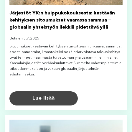
Järjestöt YK:n huippukokouksesta: kestävän
kehityksen sitoumukset vaarassa sammua −
globaalin yhteistyön liekkiä pidettävä yllä
Uutinen 3.7.2025
Sitoumukset kestävän kehityksen tavoitteisiin uhkaavat sammua:
sodat, pandemiat, ilmastokriisi sekä eriarvoistava talouskehitys
ovat tehneet maailmasta turvattoman yhä useammille ihmisille.
Kansalaisjärjestöt peräänkuuluttavat Suomelta vahvempia toimia
oikeudenmukaisen ja vakaan globaalin järjestelmän
edistämiseksi.
Lue lisää