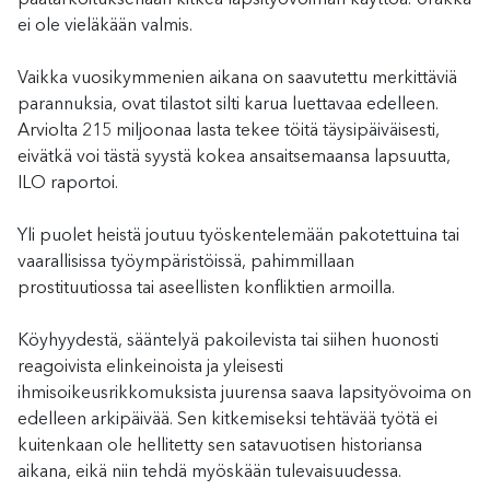
ei ole vieläkään valmis.
Vaikka vuosikymmenien aikana on saavutettu merkittäviä
parannuksia, ovat tilastot silti karua luettavaa edelleen.
Arviolta 215 miljoonaa lasta tekee töitä täysipäiväisesti,
eivätkä voi tästä syystä kokea ansaitsemaansa lapsuutta,
ILO raportoi.
Yli puolet heistä joutuu työskentelemään pakotettuina tai
vaarallisissa työympäristöissä, pahimmillaan
prostituutiossa tai aseellisten konfliktien armoilla.
Köyhyydestä, sääntelyä pakoilevista tai siihen huonosti
reagoivista elinkeinoista ja yleisesti
ihmisoikeusrikkomuksista juurensa saava lapsityövoima on
edelleen arkipäivää. Sen kitkemiseksi tehtävää työtä ei
kuitenkaan ole hellitetty sen satavuotisen historiansa
aikana, eikä niin tehdä myöskään tulevaisuudessa.