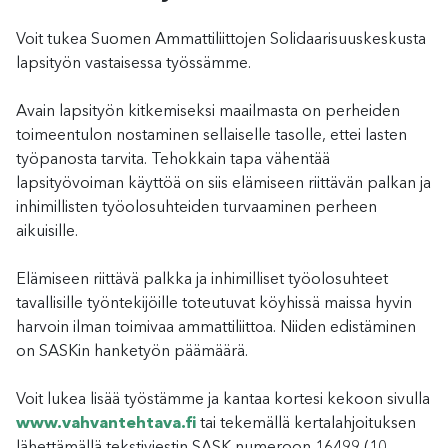
Voit tukea Suomen Ammattiliittojen Solidaarisuuskeskusta
lapsityön vastaisessa työssämme.
Avain lapsityön kitkemiseksi maailmasta on perheiden
toimeentulon nostaminen sellaiselle tasolle, ettei lasten
työpanosta tarvita. Tehokkain tapa vähentää
lapsityövoiman käyttöä on siis elämiseen riittävän palkan ja
inhimillisten työolosuhteiden turvaaminen perheen
aikuisille.
Elämiseen riittävä palkka ja inhimilliset työolosuhteet
tavallisille työntekijöille toteutuvat köyhissä maissa hyvin
harvoin ilman toimivaa ammattiliittoa. Niiden edistäminen
on SASKin hanketyön päämäärä.
Voit lukea lisää työstämme ja kantaa kortesi kekoon sivulla
www.vahvantehtava.fi
tai tekemällä kertalahjoituksen
lähettämällä tekstiviestin SASK numeroon 16499 (10