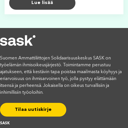
Lue lisää
Suomen Ammattiliittojen Solidaarisuuskeskus SASK on
työelämän ihmisoikeusjärjestö. Toimintamme perustuu
ajatukseen, että kestävin tapa poistaa maailmasta köyhyys ja
eriarvoisuus on ihmisarvoinen työ, jolla pystyy elättämään
itsensä ja perheensä. Jokaisella on oikeus turvallisiin ja
inhimillisiin työoloihin.
Tilaa uutiskirje
SASK