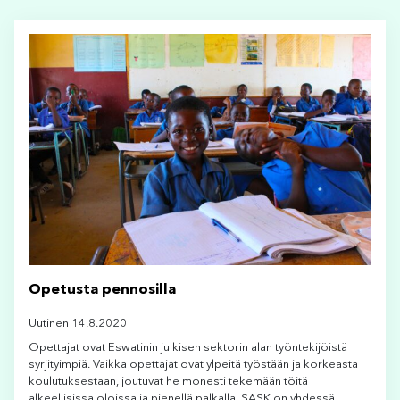
Opetusta pennosilla
Uutinen 14.8.2020
Opettajat ovat Eswatinin julkisen sektorin alan työntekijöistä
syrjityimpiä. Vaikka opettajat ovat ylpeitä työstään ja korkeasta
koulutuksestaan, joutuvat he monesti tekemään töitä
alkeellisissa oloissa ja pienellä palkalla. SASK on yhdessä