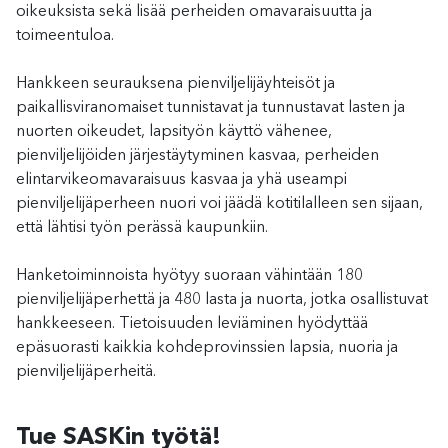
oikeuksista sekä lisää perheiden omavaraisuutta ja
toimeentuloa.
Hankkeen seurauksena pienviljelijäyhteisöt ja
paikallisviranomaiset tunnistavat ja tunnustavat lasten ja
nuorten oikeudet, lapsityön käyttö vähenee,
pienviljelijöiden järjestäytyminen kasvaa, perheiden
elintarvikeomavaraisuus kasvaa ja yhä useampi
pienviljelijäperheen nuori voi jäädä kotitilalleen sen sijaan,
että lähtisi työn perässä kaupunkiin.
Hanketoiminnoista hyötyy suoraan vähintään 180
pienviljelijäperhettä ja 480 lasta ja nuorta, jotka osallistuvat
hankkeeseen. Tietoisuuden leviäminen hyödyttää
epäsuorasti kaikkia kohdeprovinssien lapsia, nuoria ja
pienviljelijäperheitä.
Tue SASKin työtä!