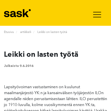
Hyppää sisältöön
Etusivu
artikkeli
Leikki on lasten työtä
Leikki on lasten työtä
Julkaistu
9.6.2016
Lapsityövoiman vastustaminen on kuulunut
maailmanjärjestö YK:n ja kansainvälisen työjärjestön ILOn
agendalle niiden perustamisestaan lähtien. ILO perustettiin
jo 1910-luvulla, kolme vuosikymmentä ennen YK:ta,
päätarkoituksenaan kitkeä lapsityövoiman käyttöä. Urakka