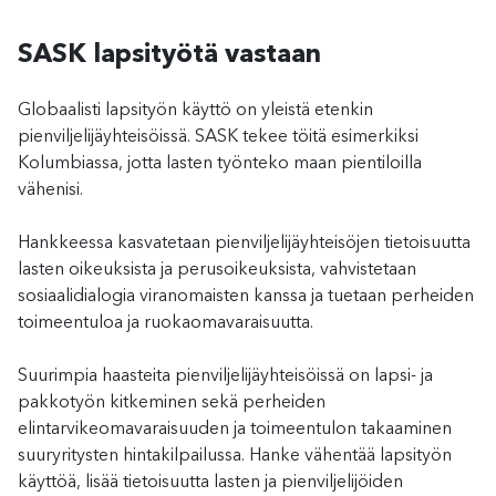
SASK lapsityötä vastaan
Globaalisti lapsityön käyttö on yleistä etenkin
pienviljelijäyhteisöissä. SASK tekee töitä esimerkiksi
Kolumbiassa, jotta lasten työnteko maan pientiloilla
vähenisi.
Hankkeessa kasvatetaan pienviljelijäyhteisöjen tietoisuutta
lasten oikeuksista ja perusoikeuksista, vahvistetaan
sosiaalidialogia viranomaisten kanssa ja tuetaan perheiden
toimeentuloa ja ruokaomavaraisuutta.
Suurimpia haasteita pienviljelijäyhteisöissä on lapsi- ja
pakkotyön kitkeminen sekä perheiden
elintarvikeomavaraisuuden ja toimeentulon takaaminen
suuryritysten hintakilpailussa. Hanke vähentää lapsityön
käyttöä, lisää tietoisuutta lasten ja pienviljelijöiden