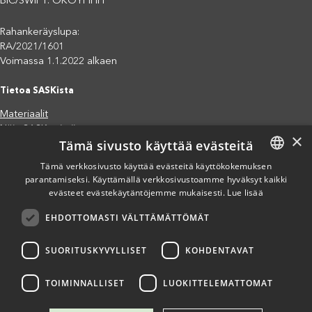
BIC/SWIFT: OKOYFIHH
Rahankeräyslupa:
RA/2021/1601
Voimassa 1.1.2022 alkaen
Tietoa SASKista
Materiaalit
Näin SASK toimii
×
Tämä sivusto käyttää evästeitä
Jäsenjärjestöt
Saavutettavuusseloste
Tämä verkkosivusto käyttää evästeitä käyttökokemuksen
Tietosuojaseloste
parantamiseksi. Käyttämällä verkkosivustoamme hyväksyt kaikki
FINNISH
evästeet evästekäytäntöjemme mukaisesti.
Lue lisää
Eettiset periaatteet (pdf)
ENGLISH
Miten voit auttaa?
EHDOTTOMASTI VÄLTTÄMÄTTÖMÄT
SPANISH
Lahjoita
Osallistu
SUORITUSKYVYLLISET
KOHDENTAVAT
Liity kannatusjäseneksi
Ilmoita väärinkäytösepäilystä
TOIMINNALLISET
LUOKITTELEMATTOMAT