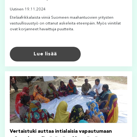
Uutinen 19.11.2024
Eteläafrikkalaista viiniä Suomeen maahantuovien yritysten
vastuullisuustyö on ottanut askeleita eteenpäin. Myös viinitilat
ovat korjanneet havaittuja puutteita.
Lue lisää
Vertaistuki auttaa intialaisia vapautumaan