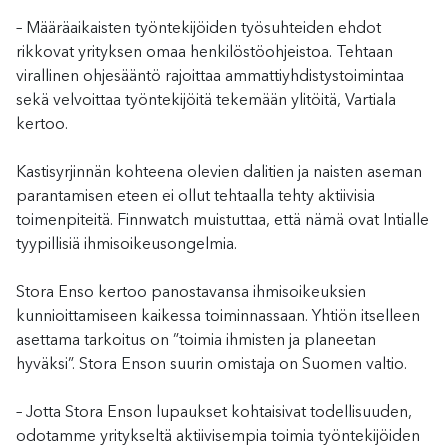
– Määräaikaisten työntekijöiden työsuhteiden ehdot
rikkovat yrityksen omaa henkilöstöohjeistoa. Tehtaan
virallinen ohjesääntö rajoittaa ammattiyhdistystoimintaa
sekä velvoittaa työntekijöitä tekemään ylitöitä, Vartiala
kertoo.
Kastisyrjinnän kohteena olevien dalitien ja naisten aseman
parantamisen eteen ei ollut tehtaalla tehty aktiivisia
toimenpiteitä. Finnwatch muistuttaa, että nämä ovat Intialle
tyypillisiä ihmisoikeusongelmia.
Stora Enso kertoo panostavansa ihmisoikeuksien
kunnioittamiseen kaikessa toiminnassaan. Yhtiön itselleen
asettama tarkoitus on ”toimia ihmisten ja planeetan
hyväksi”. Stora Enson suurin omistaja on Suomen valtio.
– Jotta Stora Enson lupaukset kohtaisivat todellisuuden,
odotamme yritykseltä aktiivisempia toimia työntekijöiden