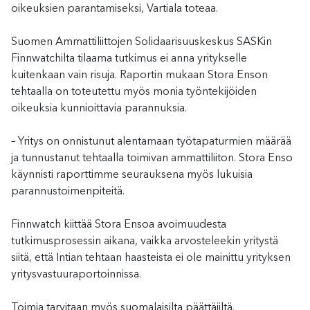
oikeuksien parantamiseksi, Vartiala toteaa.
Suomen Ammattiliittojen Solidaarisuuskeskus SASKin
Finnwatchilta tilaama tutkimus ei anna yritykselle
kuitenkaan vain risuja. Raportin mukaan Stora Enson
tehtaalla on toteutettu myös monia työntekijöiden
oikeuksia kunnioittavia parannuksia.
– Yritys on onnistunut alentamaan työtapaturmien määrää
ja tunnustanut tehtaalla toimivan ammattiliiton. Stora Enso
käynnisti raporttimme seurauksena myös lukuisia
parannustoimenpiteitä.
Finnwatch kiittää Stora Ensoa avoimuudesta
tutkimusprosessin aikana, vaikka arvosteleekin yritystä
siitä, että Intian tehtaan haasteista ei ole mainittu yrityksen
yritysvastuuraportoinnissa.
Toimia tarvitaan myös suomalaisilta päättäjiltä.