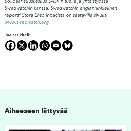
Solidaarisuuskeskus SASK:n tuella ja yhteistyössä
Swedwatchin kanssa. Swedwatchin englanninkielinen
raportti Stora Enso Inpacista on saatavilla sivulla
www.swedwatch.org
.
Jaa artikkeli:
Aiheeseen liittyvää