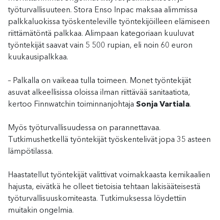
työturvallisuuteen. Stora Enso Inpac maksaa alimmissa
palkkaluokissa työskenteleville työntekijöilleen elämiseen
riittämätöntä palkkaa. Alimpaan kategoriaan kuuluvat
työntekijät saavat vain 5 500 rupian, eli noin 60 euron
kuukausipalkkaa.
– Palkalla on vaikeaa tulla toimeen. Monet työntekijät
asuvat alkeellisissa oloissa ilman riittävää sanitaatiota,
kertoo Finnwatchin toiminnanjohtaja
Sonja Vartiala
.
Myös työturvallisuudessa on parannettavaa.
Tutkimushetkellä työntekijät työskentelivät jopa 35 asteen
lämpötilassa.
Haastatellut työntekijät valittivat voimakkaasta kemikaalien
hajusta, eivätkä he olleet tietoisia tehtaan lakisääteisestä
työturvallisuuskomiteasta. Tutkimuksessa löydettiin
muitakin ongelmia.