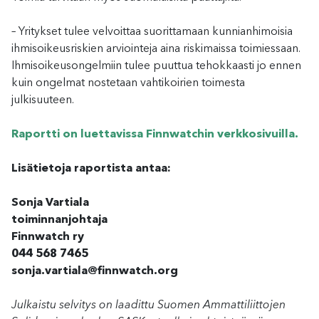
– Yritykset tulee velvoittaa suorittamaan kunnianhimoisia
ihmisoikeusriskien arviointeja aina riskimaissa toimiessaan.
Ihmisoikeusongelmiin tulee puuttua tehokkaasti jo ennen
kuin ongelmat nostetaan vahtikoirien toimesta
julkisuuteen.
Raportti on luettavissa Finnwatchin verkkosivuilla.
Lisätietoja raportista antaa:
Sonja Vartiala
toiminnanjohtaja
Finnwatch ry
044 568 7465
sonja.vartiala@finnwatch.org
Julkaistu selvitys on laadittu Suomen Ammattiliittojen