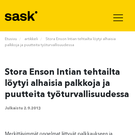
Hyppää sisältöön
Etusivu
artikkeli
Stora Enson Intian tehtailta löytyi alhaisia
palkkoja ja puutteita työturvallisuudessa
Stora Enson Intian tehtailta
löytyi alhaisia palkkoja ja
puutteita työturvallisuudessa
Julkaistu
2.9.2013
Merkittävimmät ongelmat liittyvät palkkaukseen ja