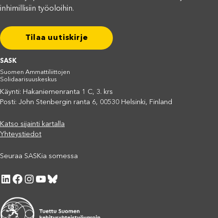
inhimillisiin työoloihin.
Tilaa uutiskirje
SASK
Suomen Ammattiliittojen
Solidaarisuuskeskus
Käynti: Hakaniemenranta 1 C, 3. krs
Posti: John Stenbergin ranta 6, 00530 Helsinki, Finland
Katso sijainti kartalla
Yhteystiedot
Seuraa SASKia somessa
LinkedIn
Facebook
Instagram
YouTube
Bluesky