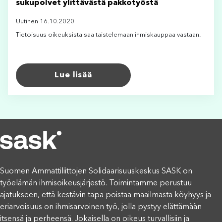
sukupolvet ylittävästä pakkotyöstä
Uutinen 16.10.2020
Tietoisuus oikeuksista saa taistelemaan ihmiskauppaa vastaan.
Lue lisää
Suomen Ammattiliittojen Solidaarisuuskeskus SASK on
työelämän ihmisoikeusjärjestö. Toimintamme perustuu
ajatukseen, että kestävin tapa poistaa maailmasta köyhyys ja
eriarvoisuus on ihmisarvoinen työ, jolla pystyy elättämään
itsensä ja perheensä. Jokaisella on oikeus turvallisiin ja