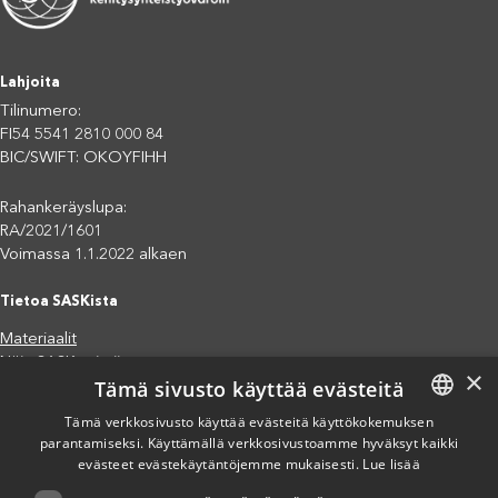
Lahjoita
Tilinumero:
FI54 5541 2810 000 84
BIC/SWIFT: OKOYFIHH
Rahankeräyslupa:
RA/2021/1601
Voimassa 1.1.2022 alkaen
Tietoa SASKista
Materiaalit
Näin SASK toimii
×
Tämä sivusto käyttää evästeitä
Jäsenjärjestöt
Saavutettavuusseloste
Tämä verkkosivusto käyttää evästeitä käyttökokemuksen
parantamiseksi. Käyttämällä verkkosivustoamme hyväksyt kaikki
FINNISH
Tietosuojaseloste
evästeet evästekäytäntöjemme mukaisesti.
Lue lisää
Eettiset periaatteet (pdf)
ENGLISH
Miten voit auttaa?