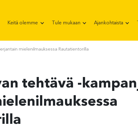
Keitä olemme
Tule mukaan
Ajankohtaista
rjantain mielenilmauksessa Rautatientorilla
an tehtävä -kampan
mielenilmauksessa
illa