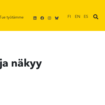
LinkedIn
Facebook
Instagram
Bluesky
FI
EN
ES
Tue työtämme
ja näkyy