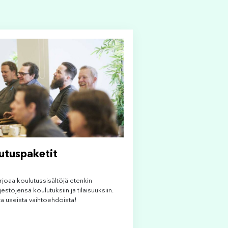
utuspaketit
rjoaa koulutussisältöjä etenkin
jestöjensä koulutuksiin ja tilaisuuksiin.
ita useista vaihtoehdoista!