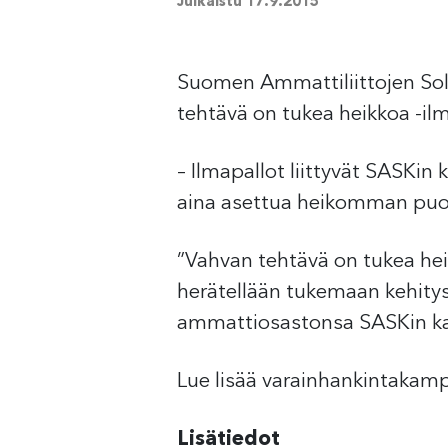
Julkaistu
17.9.2015
Suomen Ammattiliittojen Sol
tehtävä on tukea heikkoa -il
– Ilmapallot liittyvät SASKin
aina asettua heikomman puol
”Vahvan tehtävä on tukea heik
herätellään tukemaan kehitys
ammattiosastonsa SASKin ka
Lue lisää varainhankintakamp
Lisätiedot