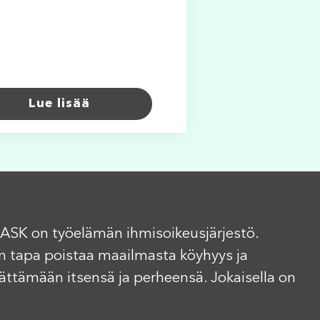
Lue lisää
ASK on työelämän ihmisoikeusjärjestö.
n tapa poistaa maailmasta köyhyys ja
elättämään itsensä ja perheensä. Jokaisella on