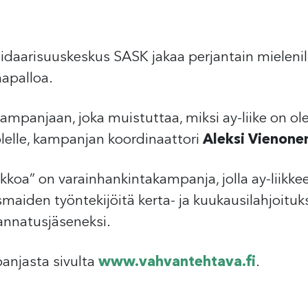
idaarisuuskeskus SASK jakaa perjantain mielen
mapalloa.
 kampanjaan, joka muistuttaa, miksi ay-liike on 
elle, kampanjan koordinaattori
Aleksi Vienone
koa” on varainhankintakampanja, jolla ay-liikkeen 
maiden työntekijöitä kerta- ja kuukausilahjoituk
nnatusjäseneksi.
anjasta sivulta
www.vahvantehtava.fi
.