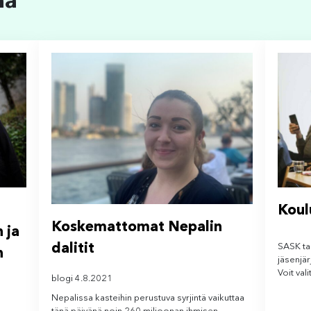
ää
Koul
Koskemattomat Nepalin
 ja
dalitit
SASK ta
n
jäsenjär
Voit val
blogi 4.8.2021
Nepalissa kasteihin perustuva syrjintä vaikuttaa