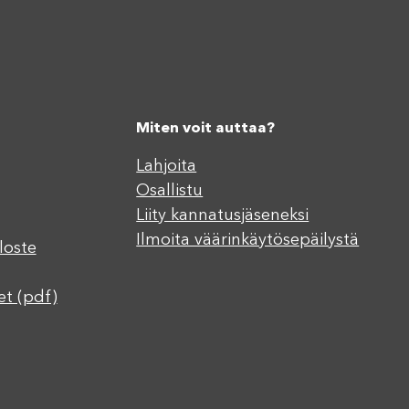
Miten voit auttaa?
Lahjoita
Osallistu
Liity kannatusjäseneksi
Ilmoita väärinkäytösepäilystä
loste
et (pdf)