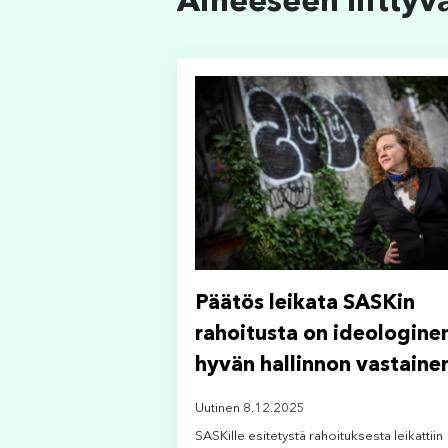
Aiheeseen liittyv
Päätös leikata SASKin
rahoitusta on ideologinen
hyvän hallinnon vastaine
Uutinen 8.12.2025
SASKille esitetystä rahoituksesta leikattiin