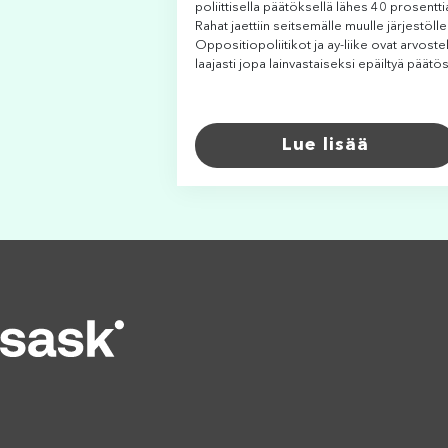
poliittisella päätöksellä lähes 40 prosentti
Rahat jaettiin seitsemälle muulle järjestölle
Oppositiopoliitikot ja ay-liike ovat arvoste
laajasti jopa lainvastaiseksi epäiltyä päätös
Lue lisää