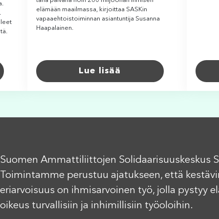
tänä päivänä noin 260 miljoonan ihmisen
a.
elämään maailmassa, kirjoittaa SASKin
.
vapaaehtoistoiminnan asiantuntija Susanna
lleet
Haapalainen.
tä.
Lue lisää
Suomen Ammattiliittojen Solidaarisuuskeskus S
Toimintamme perustuu ajatukseen, että kestävi
eriarvoisuus on ihmisarvoinen työ, jolla pystyy 
oikeus turvallisiin ja inhimillisiin työoloihin.