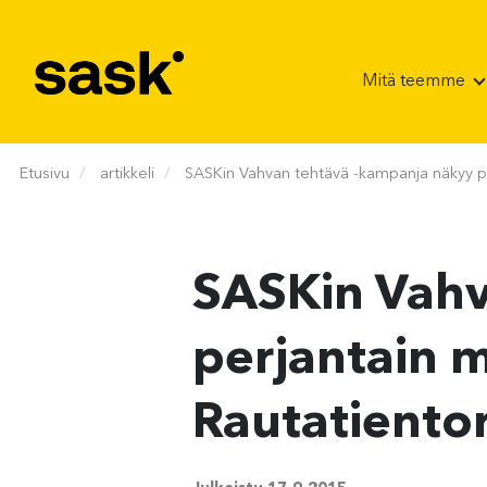
Hyppää sisältöön
Mitä teemme
Etusivu
artikkeli
SASKin Vahvan tehtävä -kampanja näkyy pe
SASKin Vahv
perjantain 
Rautatientor