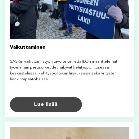
Vaikuttaminen
SASKin vaikuttamistyön tavoite on, että ILOn määrittelemät
työelämän perusoikeudet näkyvät kehityspoliittisessa
keskustelussa, kehityspolitiikan linjauksissa sekä yritysten
hankintapäätöksissä.
Lue lisää