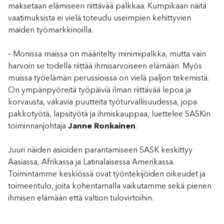
maksetaan elämiseen riittävää palkkaa. Kumpikaan näitä
vaatimuksista ei vielä toteudu useimpien kehittyvien
maiden työmarkkinoilla.
– Monissa maissa on määritelty minimipalkka, mutta vain
harvoin se todella riittää ihmisarvoiseen elämään. Myös
muissa työelämän perussioissa on vielä paljon tekemistä.
On ympäripyöreitä työpäiviä ilman riittävää lepoa ja
korvausta, vakavia puutteita työturvallisuudessa, jopa
pakkotyötä, lapsityötä ja ihmiskauppaa, luettelee SASKin
toiminnanjohtaja
Janne Ronkainen
.
Juuri näiden asioiden parantamiseen SASK keskittyy
Aasiassa, Afrikassa ja Latinalaisessa Amerikassa.
Toimintamme keskiössä ovat työntekijöiden oikeudet ja
toimeentulo, joita kohentamalla vaikutamme sekä pienen
ihmisen elämään että valtion tulovirtoihin.