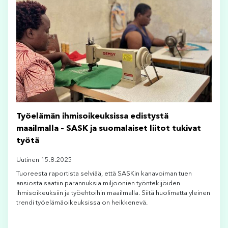
Työelämän ihmisoikeuksissa edistystä
maailmalla – SASK ja suomalaiset liitot tukivat
työtä
Uutinen 15.8.2025
Tuoreesta raportista selviää, että SASKin kanavoiman tuen
ansiosta saatiin parannuksia miljoonien työntekijöiden
ihmisoikeuksiin ja työehtoihin maailmalla. Siitä huolimatta yleinen
trendi työelämäoikeuksissa on heikkenevä.