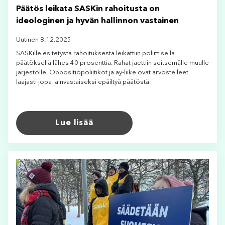
Päätös leikata SASKin rahoitusta on
ideologinen ja hyvän hallinnon vastainen
Uutinen 8.12.2025
SASKille esitetystä rahoituksesta leikattiin poliittisella
päätöksellä lähes 40 prosenttia. Rahat jaettiin seitsemälle muulle
järjestölle. Oppositiopoliitikot ja ay-liike ovat arvostelleet
laajasti jopa lainvastaiseksi epäiltyä päätöstä.
Lue lisää