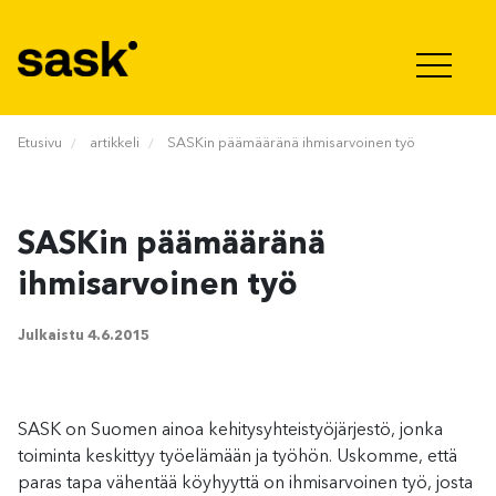
Hyppää sisältöön
Etusivu
artikkeli
SASKin päämääränä ihmisarvoinen työ
SASKin päämääränä
ihmisarvoinen työ
Julkaistu
4.6.2015
SASK on Suomen ainoa kehitysyhteistyöjärjestö, jonka
toiminta keskittyy työelämään ja työhön. Uskomme, että
paras tapa vähentää köyhyyttä on ihmisarvoinen työ, josta