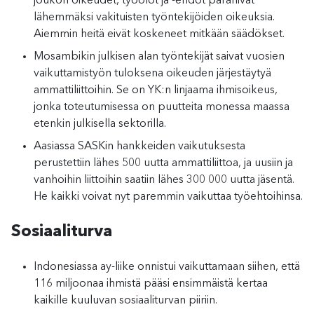
joukon oikeudet, työolot ja -ehdot paranivat
lähemmäksi vakituisten työntekijöiden oikeuksia.
Aiemmin heitä eivät koskeneet mitkään säädökset.
Mosambikin julkisen alan työntekijät saivat vuosien
vaikuttamistyön tuloksena oikeuden järjestäytyä
ammattiliittoihin. Se on YK:n linjaama ihmisoikeus,
jonka toteutumisessa on puutteita monessa maassa
etenkin julkisella sektorilla.
Aasiassa SASKin hankkeiden vaikutuksesta
perustettiin lähes 500 uutta ammattiliittoa, ja uusiin ja
vanhoihin liittoihin saatiin lähes 300 000 uutta jäsentä.
He kaikki voivat nyt paremmin vaikuttaa työehtoihinsa.
Sosiaaliturva
Indonesiassa ay-liike onnistui vaikuttamaan siihen, että
116 miljoonaa ihmistä pääsi ensimmäistä kertaa
kaikille kuuluvan sosiaaliturvan piiriin.