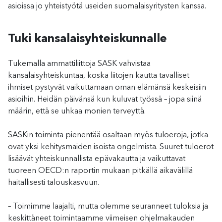
asioissa jo yhteistyötä useiden suomalaisyritysten kanssa.
Tuki kansalaisyhteiskunnalle
Tukemalla ammattiliittoja SASK vahvistaa
kansalaisyhteiskuntaa, koska liitojen kautta tavalliset
ihmiset pystyvät vaikuttamaan oman elämänsä keskeisiin
asioihin. Heidän päivänsä kun kuluvat työssä – jopa siinä
määrin, että se uhkaa monien terveyttä.
SASKin toiminta pienentää osaltaan myös tuloeroja, jotka
ovat yksi kehitysmaiden isoista ongelmista. Suuret tuloerot
lisäävät yhteiskunnallista epävakautta ja vaikuttavat
tuoreen OECD:n raportin mukaan pitkällä aikavälillä
haitallisesti talouskasvuun.
– Toimimme laajalti, mutta olemme seuranneet tuloksia ja
keskittäneet toimintaamme viimeisen ohjelmakauden