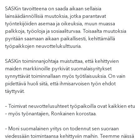
SASKin tavoitteena on saada aikaan sellaisia
lainsäädännöllisiä muutoksia, jotka parantavat
työntekijöiden asemaa ja oikeuksia, muun muassa
palkkoja, työoloja ja sosiaaliturvaa. Toisaalta muutoksia
pyritään saamaan aikaan paikallisesti, kehittämällä
työpaikkojen neuvottelukulttuuria.
SASKin toiminnanjohtaja muistuttaa, että kehittyvien
maiden markkinoille pyrkivät suomalaisyritykset
synnyttävät toiminnallaan myös työtilaisuuksia. On vain
pidettävä huoli siitä, että ihmisarvoisen työn ehdot
täyttyvät.
– Toimivat neuvottelusuhteet työpaikoilla ovat kaikkien etu
– myös työnantajien, Ronkainen korostaa.
– Moni suomalainen yritys on todennut sen suoraan
viedessään toimintaansa kehittyviin maihin. Teemme näissä