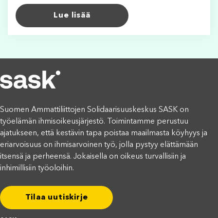
Lue lisää
Suomen Ammattiliittojen Solidaarisuuskeskus SASK on
työelämän ihmisoikeusjärjestö. Toimintamme perustuu
ajatukseen, että kestävin tapa poistaa maailmasta köyhyys ja
eriarvoisuus on ihmisarvoinen työ, jolla pystyy elättämään
itsensä ja perheensä. Jokaisella on oikeus turvallisiin ja
inhimillisiin työoloihin.
Tilaa uutiskirje