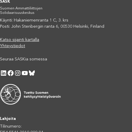
SASK
Suomen Ammattiliittojen
Solidaarisuuskeskus
Käynti: Hakaniemenranta 1 C, 3. krs
Posti: John Stenbergin ranta 6, 00530 Helsinki, Finland
Katso sijainti kartalla
Yhteystiedot
Seuraa SASKia somessa
LinkedIn
Facebook
Instagram
YouTube
Bluesky
Lahjoita
Tilinumero: