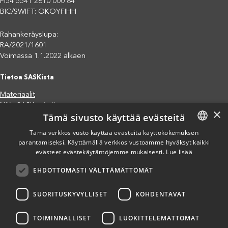
FI54 5541 2810 000 84
BIC/SWIFT: OKOYFIHH
Rahankeräyslupa:
RA/2021/1601
Voimassa 1.1.2022 alkaen
Tietoa SASKista
Materiaalit
Näin SASK toimii
×
Tämä sivusto käyttää evästeitä
Jäsenjärjestöt
Saavutettavuusseloste
Tämä verkkosivusto käyttää evästeitä käyttökokemuksen
parantamiseksi. Käyttämällä verkkosivustoamme hyväksyt kaikki
FINNISH
Tietosuojaseloste
evästeet evästekäytäntöjemme mukaisesti.
Lue lisää
Eettiset periaatteet (pdf)
ENGLISH
Miten voit auttaa?
EHDOTTOMASTI VÄLTTÄMÄTTÖMÄT
SPANISH
Lahjoita
Osallistu
SUORITUSKYVYLLISET
KOHDENTAVAT
Liity kannatusjäseneksi
Ilmoita väärinkäytösepäilystä
TOIMINNALLISET
LUOKITTELEMATTOMAT