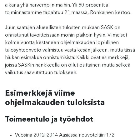
aikana yhä harvempiin maihin. Yli 80 prosenttia
toiminnastamme tapahtuu 21 maassa, Ronkainen kertoo.
Juuri saatujen alueellisten tulosten mukaan SASK on
onnistunut tavoitteissaan monin paikoin hyvin. Viimeiset
kolme vuotta kestäneen ohjelmakauden lopullinen
tulosyhteenveto valmistuu vasta kesän jälkeen, mutta tässä
hiukan esimakua onnistumisista. Kaikki ovat esimerkkejä,
joissa SASKin hankkeella on ollut osittainen mutta selkeä
vaikutus saavutettuun tulokseen.
Esimerkkejä viime
ohjelmakauden tuloksista
Toimeentulo ja työehdot
Vuosina 2012–2014 Aasiassa neuvoteltiin 172