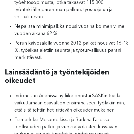
työehtosopimusta, jotka takaavat 115 000
työntekijälle paremman palkan, työsuojelun ja
sosiaaliturvan.
Nepalissa minimipalkka nousi vuosina kolmen viime
vuoden aikana 62 %.
Perun kaivosalalla vuonna 2012 palkat nousivat 16–18
%, työaikaa alettiin seurata ja työturvallisuus parani
merkittävästi.
Lainsäädäntö ja työntekijöiden
oikeudet
Indonesian Acehissa ay-liike onnistui SASKin tuella
vaikuttamaan osavaltion ensimmäiseen työlakiin niin,
että siitä tehtiin heti riittävän oikeudenmukainen.
Esimerkiksi Mosambikissa ja Burkina Fasossa
teollisuuden pätkä- ja vuokratyöläisten kasvavan