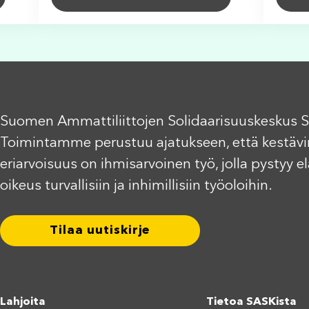
Suomen Ammattiliittojen Solidaarisuuskeskus S
Toimintamme perustuu ajatukseen, että kestävi
eriarvoisuus on ihmisarvoinen työ, jolla pystyy 
oikeus turvallisiin ja inhimillisiin työoloihin.
Tilaa uutiskirje
Lahjoita
Tietoa SASKista