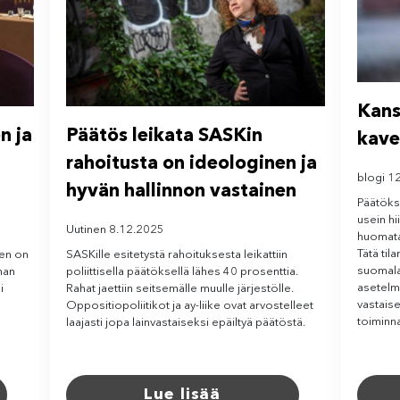
Kans
n ja
Päätös leikata SASKin
kave
rahoitusta on ideologinen ja
blogi 1
hyvän hallinnon vastainen
Päätökse
usein hi
Uutinen 8.12.2025
huomata
Tätä ti
nen on
SASKille esitetystä rahoituksesta leikattiin
suomala
man
poliittisella päätöksellä lähes 40 prosenttia.
asetelm
i
Rahat jaettiin seitsemälle muulle järjestölle.
vastaise
Oppositiopoliitikot ja ay-liike ovat arvostelleet
toiminn
laajasti jopa lainvastaiseksi epäiltyä päätöstä.
Lue lisää