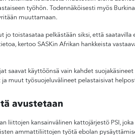
astaiseen työhön. Todennäköisesti myös Burkina 
pyritään muuttamaan.
ut jo toistasataa pelkästään siksi, että saatavilla e
 tietoa, kertoo SASKin Afrikan hankkeista vastaa
tajat saavat käyttöönsä vain kahdet suojakäsine
at ja muut työsuojeluvälineet pelastaisivat help
itä avustetaan
n liittojen kansainvälinen kattojärjestö PSI, joka
listen ammattiliittojen työtä ebolan pysäyttämis