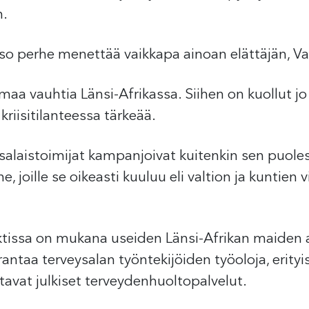
n.
 iso perhe menettää vaikkapa ainoan elättäjän, V
uimaa vauhtia Länsi-Afrikassa. Siihen on kuollut j
kriisitilanteessa tärkeää.
ansalaistoimijat kampanjoivat kuitenkin sen puoles
ne, joille se oikeasti kuuluu eli valtion ja kuntien
ktissa on mukana useiden Länsi-Afrikan maiden 
aa terveysalan työntekijöiden työoloja, erityise
avat julkiset terveydenhuoltopalvelut.