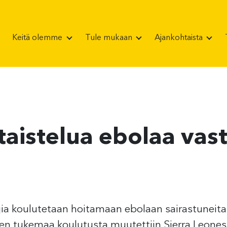
Keitä olemme
Tule mukaan
Ajankohtaista
taistelua ebolaa vas
jia koulutetaan hoitamaan ebolaan sairastuneita
öjen tukemaa koulutusta muutettiin Sierra Leones