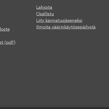
Lahjoita
Osallistu
Liity kannatusjäseneksi
Ilmoita väärinkäytösepäilystä
loste
et (pdf)