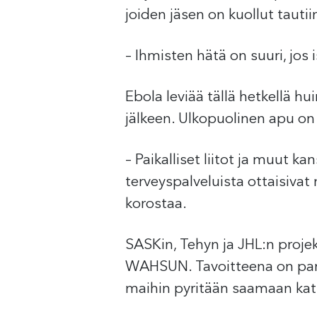
joiden jäsen on kuollut tautii
– Ihmisten hätä on suuri, jos
Ebola leviää tällä hetkellä h
jälkeen. Ulkopuolinen apu on 
– Paikalliset liitot ja muut k
terveyspalveluista ottaisivat 
korostaa.
SASKin, Tehyn ja JHL:n proje
WAHSUN. Tavoitteena on parant
maihin pyritään saamaan katt