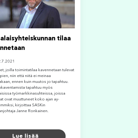
alaisyhteiskunnan tilaa
nnetaan
2.7.2021
t, joilla toimintatilaa kavennetaan tulevat
ipien, niin että niitä ei meinaa
kaan, ennen kuin muutos jo tapahtuu.
lankaventamista tapahtuu myös
isissa työmarkkinasuhteissa, joissa
at ovat muuttuneet koko ajan ay-
mmiksi, kirjoittaa SASKin
anjohtaja Janne Ronkainen.
Lue lisää