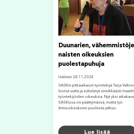
Duunarien, vähemmistöje
naisten oikeuksien
puolestapuhuja
Uutinen 28.11.2024
SASKin pitkäaikaisin työntekijä Tarja Valto
luonut uutta ja edistänyt sinnikkäästi maail
työntekijöiden oikeuksia. Nyt yksi aikakaus
SASKissa on päättymässä, mutta työ
ihmisoikeuksien puolesta jatkuu.
Lue lisää