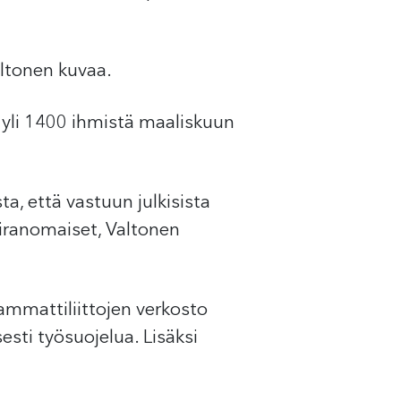
altonen kuvaa.
o yli 1400 ihmistä maaliskuun
ta, että vastuun julkisista
 viranomaiset, Valtonen
ammattiliittojen verkosto
sti työsuojelua. Lisäksi