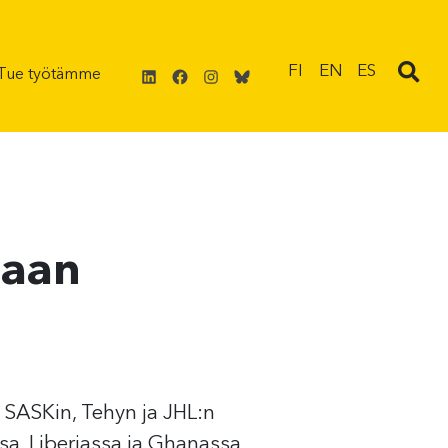
LinkedIn
Facebook
Instagram
Bluesky
FI
EN
ES
Tue työtämme
taan
 SASKin, Tehyn ja JHL:n
sa, Liberiassa ja Ghanassa