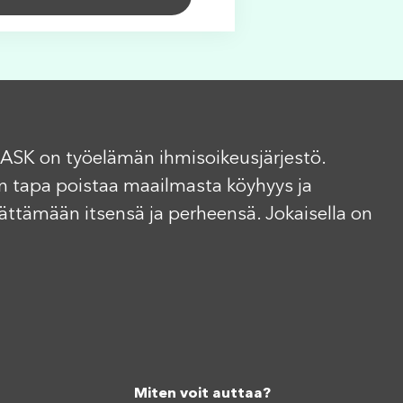
ASK on työelämän ihmisoikeusjärjestö.
n tapa poistaa maailmasta köyhyys ja
elättämään itsensä ja perheensä. Jokaisella on
Miten voit auttaa?