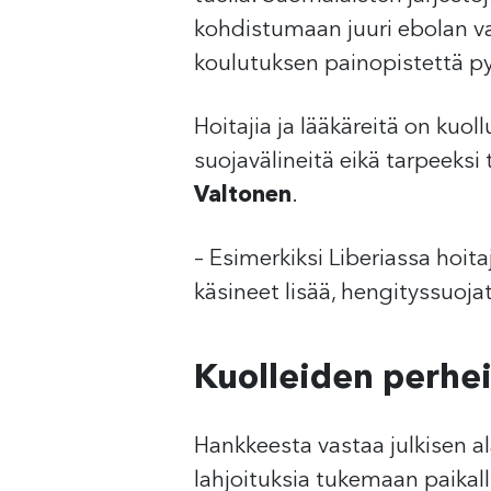
kohdistumaan juuri ebolan v
koulutuksen painopistettä 
Hoitajia ja lääkäreitä on kuoll
suojavälineitä eikä tarpeeksi
Valtonen
.
– Esimerkiksi Liberiassa hoi
käsineet lisää, hengityssuoj
Kuolleiden perhe
Hankkeesta vastaa julkisen ala
lahjoituksia tukemaan paikal