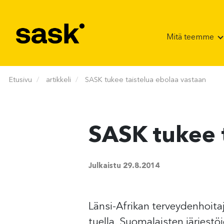
Hyppää sisältöön
Mitä teemme
Etusivu
artikkeli
SASK tukee taistelua ebolaa vastaan
SASK tukee 
Julkaistu
29.8.2014
Länsi-Afrikan terveydenhoita
tuella. Suomalaisten järjest