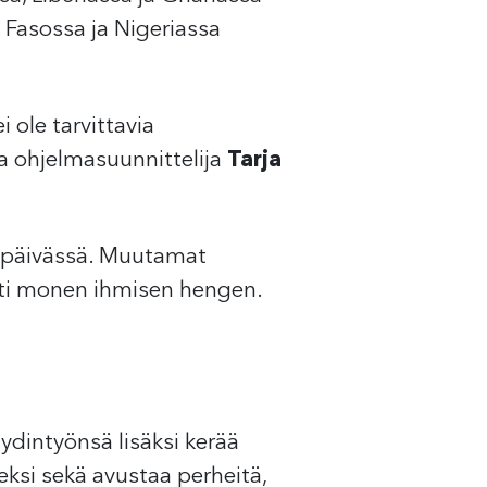
Fasossa ja Nigeriassa
i ole tarvittavia
va ohjelmasuunnittelija
Tarja
et päivässä. Muutamat
osti monen ihmisen hengen.
 ydintyönsä lisäksi kerää
eksi sekä avustaa perheitä,