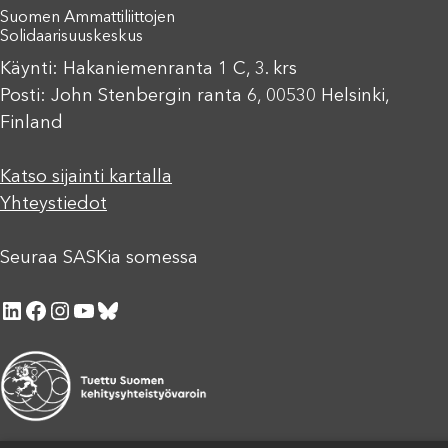
Suomen Ammattiliittojen
Solidaarisuuskeskus
Käynti: Hakaniemenranta 1 C, 3. krs
Posti: John Stenbergin ranta 6, 00530 Helsinki,
Finland
Katso sijainti kartalla
Yhteystiedot
Seuraa SASKia somessa
LinkedIn
Facebook
Instagram
YouTube
Bluesky